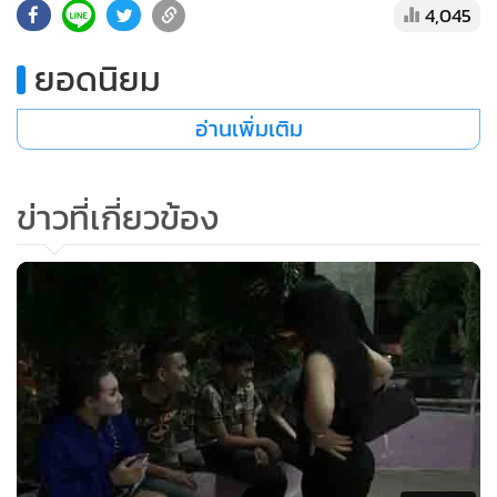
4,045
•
เกม
•
วิทยาศาสตร์
ยอดนิยม
•
SMEs
•
หุ้น
อ่านเพิ่มเติม
•
อินโดจีน
•
กองทุนรวม
ข่าวที่เกี่ยวข้อง
•
Celeb Online
•
Factcheck
•
ญี่ปุ่น
•
News1
•
Gotomanager