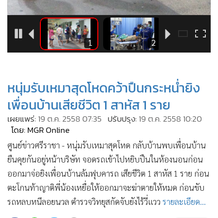
•
Good health & Well-being
•
Green Innovation & SD
•
Management & HR
2
1
2
•
MGR Live
•
Infographic
•
การเมือง
หนุ่มรับเหมาสุดโหดคว้าปืนกระหน่ำยิง
•
ท่องเที่ยว
เพื่อนบ้านเสียชีวิต 1 สาหัส 1 ราย
•
กีฬา
เผยแพร่:
19 ต.ค. 2558 07:35
ปรับปรุง:
19 ต.ค. 2558 10:20
•
ต่างประเทศ
โดย: MGR Online
•
Special Scoop
ศูนย์ข่าวศรีราชา - หนุ่มรับเหมาสุดโหด กลับบ้านพบเพื่อนบ้าน
•
เศรษฐกิจ-ธุรกิจ
ยืนคุยกันอยู่หน้าบริษัท จอดรถเข้าไปหยิบปืนในห้องนอนก่อน
•
จีน
ออกมาจ่อยิงเพื่อนบ้านล้มฟุบคารถ เสียชีวิต 1 สาหัส 1 ราย ก่อน
•
ชุมชน-คุณภาพชีวิต
ตะโกนท้าญาติพี่น้องเหยื่อให้ออกมาจะฆ่าตายให้หมด ก่อนขับ
•
อาชญากรรม
รถหลบหนีลอยนวล ตำรวจวิทยุสกัดจับยังไร้วี่แวว
รายละเอียด...
•
Motoring