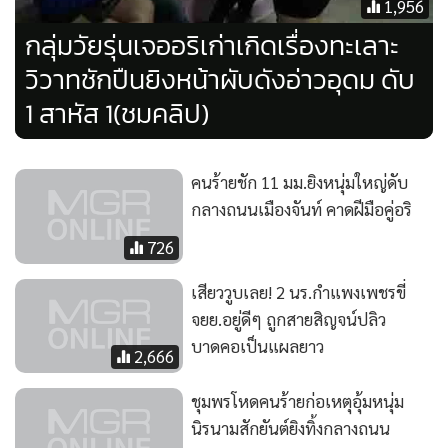
1,956
กลุ่มวัยรุ่นเจออริเก่าเกิดเรื่องทะเลาะ
วิวาทชักปืนยิงหน้าผับดังอ่าวอุดม ดับ
1 สาหัส 1(ชมคลิป)
คนร้ายชัก 11 มม.ยิงหนุ่มใหญ่ดับ
กลางถนนเมืองจันท์ คาดฝีมือคู่อริ
726
เสียววูบเลย! 2 นร.กำแพงเพชรขี่
จยย.อยู่ดีๆ ถูกสายสิญจน์ปลิว
บาดคอเป็นแผลยาว
2,666
ชุมพรโหดคนร้ายก่อเหตุอุ้มหนุ่ม
นิรนามสักยันต์ยิงทิ้งกลางถนน