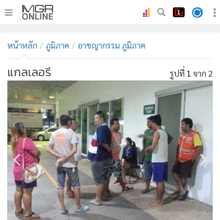
•
หน้าหลัก
หน้าหลัก
ภูมิภาค
อาชญากรรม ภูมิภาค
•
ทันเหตุการณ์
•
ภาคใต้
แกลเลอรี
รูปที่
1
จาก 2
•
ภูมิภาค
•
Online Section
•
บันเทิง
•
ผู้จัดการรายวัน
•
คอลัมนิสต์
•
ละคร
•
CbizReview
•
Cyber BIZ
•
ผู้จัดกวน