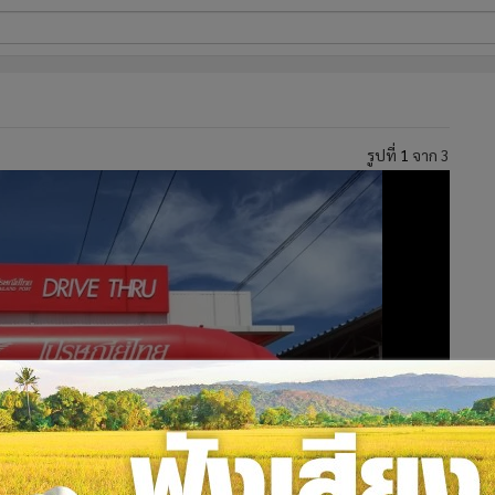
ี่ใช้
รูปที่
1
จาก 3
ine
้นสูง