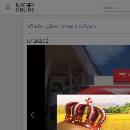
เลือกเครื่องมือท
•
หน้าหลัก
หน้าหลัก
ภูมิภาค
ภาคกลาง-ตะวันออก
ค้นหา
•
ทันเหตุการณ์
Google
•
ภาคใต้
แกลเลอรี
•
ภูมิภาค
MGR Onl
•
Online Section
ค้นหาขั
•
บันเทิง
•
ผู้จัดการรายวัน
•
คอลัมนิสต์
•
ละคร
•
CbizReview
•
Cyber BIZ
•
ผู้จัดกวน
•
Good health & Well-being
•
Green Innovation & SD