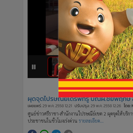
•
Management & HR
•
MGR Live
•
Infographic
•
การเมือง
•
ท่องเที่ยว
•
กีฬา
•
ต่างประเทศ
•
Special Scoop
•
เศรษฐกิจ-ธุรกิจ
1
2
•
จีน
•
ชุมชน-คุณภาพชีวิต
•
อาชญากรรม
ผุดจุดไปรษณีย์ไดรฟ์ทรู ปณฝ.ชัยพฤกษ
•
Motoring
•
เกม
เผยแพร่:
29 พ.ค. 2558 12:21
ปรับปรุง:
29 พ.ค. 2558 12:26
โดย:
ศูนย์ข่าวศรีราชา-สำนักงานไปรษณีย์เขต 2 ผุดจุดให้บร
•
วิทยาศาสตร์
ประชาชนในชั่วโมงเร่งด่วน
รายละเอียด...
•
SMEs
•
หุ้น