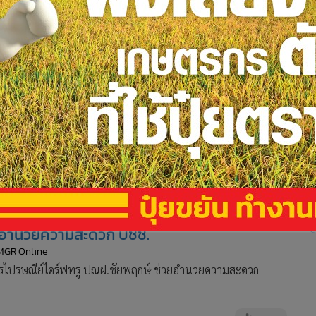
3
์ อำนวยความสะดวก ปชช.
 MGR Online
ิการไปรษณีย์ไดร์ฟทรู ปณฝ.ชัยพฤกษ์ ช่วยอำนวยความสะดวก