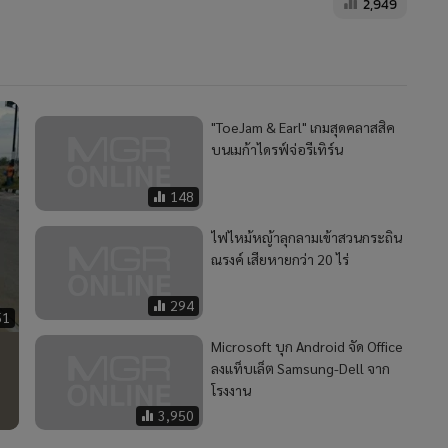
2,949
"ToeJam & Earl" เกมสุดคลาสสิค
บนเมก้าไดรฟ์จ่อรีเทิร์น
148
ไฟไหม้หญ้าลุกลามเข้าสวนกระถิน
ณรงค์ เสียหายกว่า 20 ไร่
294
51
จ
Microsoft บุก Android จัด Office
ลงแท็บเล็ต Samsung-Dell จาก
โรงงาน
3,950