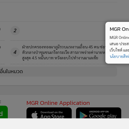
MGR Onli
ท
2
MGR Online 
เสนอ ประสบก
อ
ฝ่ายปกครองทองผาภูมิรวบแรงงานเถื่อน 45 คน ซ่อน
เว็บไซต์ แ
4
ตัวกลางป่าชุมชนเกริงกระเวีย สารภาพจ่ายค่านายหน้า
นโยบายสิทธ
สูงสุด 4.5 หมื่นบาท หวังลอบไปทำงานมาเลเซีย
วอื่นในหมวด
MGR Online Application
E