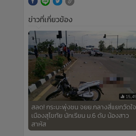
•
อินโดจีน
•
กองทุนรวม
ข่าวที่เกี่ยวข้อง
•
Celeb Online
•
Factcheck
•
ญี่ปุ่น
•
News1
•
Gotomanager
15,4
สลด! กระบะพุ่งชน จยย.กลางสี่แยกวัดใ
เมืองสุโขทัย นักเรียน ม.6 ดับ น้องสาว
สาหัส