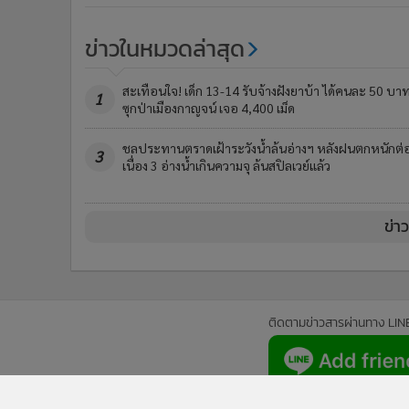
ข่าวในหมวดล่าสุด
สะเทือนใจ! เด็ก 13-14 รับจ้างฝังยาบ้า ได้คนละ 50 บา
1
ซุกป่าเมืองกาญจน์ เจอ 4,400 เม็ด
ชลประทานตราดเฝ้าระวังน้ำล้นอ่างฯ หลังฝนตกหนักต่
3
เนื่อง 3 อ่างน้ำเกินความจุ ล้นสปิลเวย์แล้ว
ข่า
ติดตามข่าวสารผ่านทาง LIN