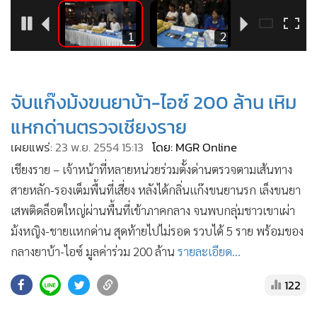
•
Good health & Well-being
•
Green Innovation & SD
8
1
2
•
Management & HR
•
MGR Live
•
Infographic
จับแก๊งม้งขนยาบ้า-ไอซ์ 200 ล้าน เหิม
•
การเมือง
แหกด่านตรวจเชียงราย
•
ท่องเที่ยว
เผยแพร่:
23 พ.ย. 2554 15:13
โดย: MGR Online
•
กีฬา
เชียงราย – เจ้าหน้าที่หลายหน่วยร่วมตั้งด่านตรวจตามเส้นทาง
•
ต่างประเทศ
สายหลัก-รองเต็มพื้นที่เสี่ยง หลังได้กลิ่นแก๊งขนยานรก เล็งขนยา
•
Special Scoop
เสพติดล็อตใหญ่ผ่านพื้นที่เข้าภาคกลาง จนพบกลุ่มชาวเขาเผ่า
•
เศรษฐกิจ-ธุรกิจ
ม้งหญิง-ชายแหกด่าน สุดท้ายไปไม่รอด รวบได้ 5 ราย พร้อมของ
•
จีน
กลางยาบ้า-ไอซ์ มูลค่าร่วม 200 ล้าน
รายละเอียด...
•
ชุมชน-คุณภาพชีวิต
122
•
อาชญากรรม
•
Motoring