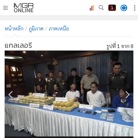
•
หน้าหลัก
หน้าหลัก
ภูมิภาค
ภาคเหนือ
•
ทันเหตุการณ์
•
ภาคใต้
แกลเลอรี
รูปที่
1
จาก 8
•
ภูมิภาค
•
Online Section
•
บันเทิง
•
ผู้จัดการรายวัน
•
คอลัมนิสต์
•
ละคร
•
CbizReview
•
Cyber BIZ
•
ผู้จัดกวน