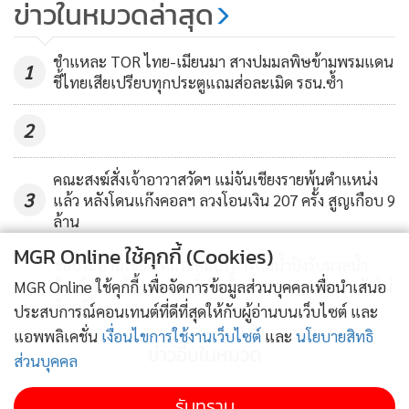
ข่าวในหมวดล่าสุด
ชำแหละ TOR ไทย-เมียนมา สางปมมลพิษข้ามพรมแดน
1
ชี้ไทยเสียเปรียบทุกประตูแถมส่อละเมิด รธน.ซ้ำ
2
คณะสงฆ์สั่งเจ้าอาวาสวัดฯ แม่จันเชียงรายพ้นตำแหน่ง
3
แล้ว หลังโดนแก๊งคอลฯ ลวงโอนเงิน 207 ครั้ง สูญเกือบ 9
ล้าน
MGR Online ใช้คุกกี้ (Cookies)
ชลประทานเชียงใหม่ระดมบริหารแม่น้ำปิงรับมวลน้ำ
4
ก้อนใหญ่หลังฝนหนัก-มั่นใจพื้นที่ ศก.ปลอดภัย ยืนยันไม่
MGR Online ใช้คุกกี้ เพื่อจัดการข้อมูลส่วนบุคคลเพื่อนำเสนอ
ล้นตลิ่ง
ประสบการณ์คอนเทนต์ที่ดีที่สุดให้กับผู้อ่านบนเว็บไซต์ และ
แอพพลิเคชั่น
เงื่อนไขการใช้งานเว็บไซต์
และ
นโยบายสิทธิ
ข่าวอื่นในหมวด
ส่วนบุคคล
รับทราบ