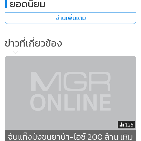
ยอดนิยม
•
เกม
•
วิทยาศาสตร์
อ่านเพิ่มเติม
•
SMEs
•
หุ้น
ข่าวที่เกี่ยวข้อง
•
อินโดจีน
•
กองทุนรวม
•
Celeb Online
•
Factcheck
•
ญี่ปุ่น
•
News1
•
Gotomanager
125
จับแก๊งม้งขนยาบ้า-ไอซ์ 200 ล้าน เหิม