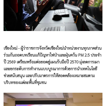
•
Good health & Well-being
•
Green Innovation & SD
•
Management & HR
•
MGR Live
•
Infographic
•
การเมือง
•
ท่องเที่ยว
•
กีฬา
•
ต่างประเทศ
•
Special Scoop
•
เศรษฐกิจ-ธุรกิจ
•
จีน
•
ชุมชน-คุณภาพชีวิต
•
อาชญากรรม
•
Motoring