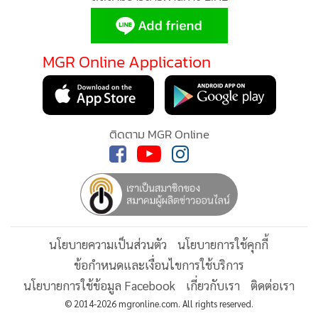
ทั้งนี้ แม้ในปี 2569 จังหวัดเชียงใหม่จะเผชิญกับสภาพอากาศที่
MGR Online Application
เอื้อต่อการเกิดไฟป่า ทั้งอากาศร้อนจัด ฝนทิ้งช่วง ปริมาณเชื้อ
เพลิงสะสม และข้อจำกัดของพื้นที่ภูเขาสูง ทำให้จำนวนจุดความ
ร้อนและพื้นที่เผาไหม้ยังสูงกว่าเป้าหมาย แต่จากความร่วมมือ
ของทุกภาคส่วนสามารถลดผลกระทบที่เกิดแก่ประชาชนได้อย่าง
ติดตาม MGR Online
มีประสิทธิภาพ โดยจำนวนวันที่ค่าฝุ่น PM 2.5 เกินมาตรฐาน
และจำนวนผู้ป่วยโรคทางเดินหายใจจากสถานการณ์หมอกควัน
ลดลงต่ำกว่าเป้าหมายที่กำหนด
นโยบายความเป็นส่วนตัว
นโยบายการใช้คุกกี้
สำหรับกิจกรรมถอดบทเรียนครั้งนี้มีเป้าหมายเพื่อรวบรวมบท
ข้อกำหนดและเงื่อนไขการใช้บริการ
เรียนจากการดำเนินงานที่ผ่านมา วิเคราะห์จุดแข็ง จุดที่ต้อง
นโยบายการใช้ข้อมูล Facebook
เกี่ยวกับเรา
ติดต่อเรา
พัฒนา รวมถึงรับฟังข้อเสนอแนะจากทุกภาคส่วน เพื่อนำไป
© 2014-2026 mgronline.com. All rights reserved.
ปรับปรุงแผนการป้องกันและแก้ไขปัญหาไฟป่าและฝุ่น PM 2.5