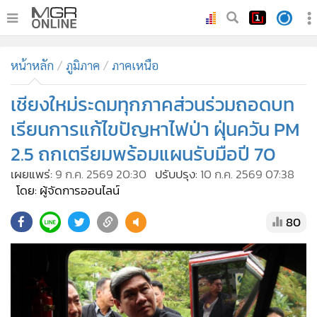
•
หน้าหลัก
หน้าหลัก
ภูมิภาค
ภาคเหนือ
•
ทันเหตุการณ์
•
เชียงใหม่ระดมทุกภาคส่วนร่วมถอดบท
ภาคใต้
•
ภูมิภาค
เรียนการแก้ไขปัญหาไฟป่า ฝุ่นควัน PM
•
Online Section
2.5 ถกเตรียมพร้อมแผนรับมือปี 70
•
บันเทิง
เผยแพร่:
9 ก.ค. 2569 20:30
ปรับปรุง:
10 ก.ค. 2569 07:38
•
ผู้จัดการรายวัน
โดย: ผู้จัดการออนไลน์
•
คอลัมนิสต์
80
•
ละคร
•
CbizReview
•
Cyber BIZ
•
ผู้จัดกวน