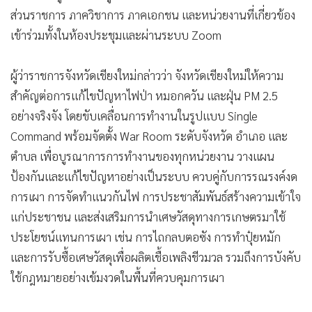
ช่วยสนับสนุน และปรับมาตรการให้สอดคล้องเหมาะสมตาม
บริบทของแต่ละพื้นที่ชุมชน
วันนี้ (9 ก.ค. 69) ที่ห้องฝ้ายคำ ชั้น 1 อาคาร UNISERV
มหาวิทยาลัยเชียงใหม่ นายรัฐพล นราดิศร ผู้ว่าราชการจังหวัด