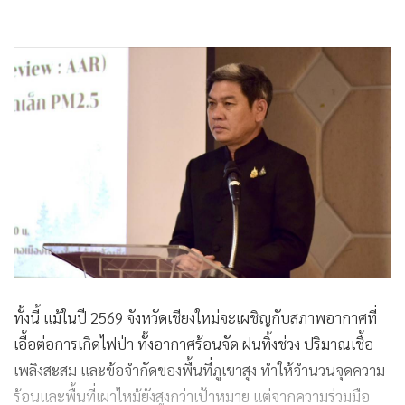
เชียงใหม่ เป็นประธานเปิดกิจกรรมถอดบทเรียน (After Action
Review : AAR) การแก้ไขปัญหาไฟป่าและฝุ่นละอองขนาดเล็ก
(PM 2.5) ของจังหวัดเชียงใหม่ ประจำปี 2569 โดยมีแม่ทัพน้อยที่
3 คณะกรรมการแก้ไขปัญหาไฟป่าและฝุ่นละอองขนาดเล็ก (PM
2.5) แบบบูรณาการ ผู้แทนองค์กรปกครองส่วนท้องถิ่น หัวหน้า
ส่วนราชการ ภาควิชาการ ภาคเอกชน และหน่วยงานที่เกี่ยวข้อง
เข้าร่วมทั้งในห้องประชุมและผ่านระบบ Zoom
ผู้ว่าราชการจังหวัดเชียงใหม่กล่าวว่า จังหวัดเชียงใหม่ให้ความ
สำคัญต่อการแก้ไขปัญหาไฟป่า หมอกควัน และฝุ่น PM 2.5
อย่างจริงจัง โดยขับเคลื่อนการทำงานในรูปแบบ Single
Command พร้อมจัดตั้ง War Room ระดับจังหวัด อำเภอ และ
ตำบล เพื่อบูรณาการการทำงานของทุกหน่วยงาน วางแผน
ป้องกันและแก้ไขปัญหาอย่างเป็นระบบ ควบคู่กับการรณรงค์งด
การเผา การจัดทำแนวกันไฟ การประชาสัมพันธ์สร้างความเข้าใจ