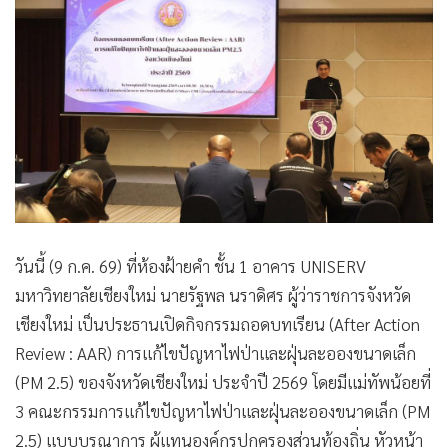
•
เกม
•
วิทยาศาสตร์
•
SMEs
•
หุ้น
•
อินโดจีน
•
กองทุนรวม
•
Celeb Online
•
Factcheck
•
ญี่ปุ่น
•
News1
•
Gotomanager
เชียงใหม่ - ผู้ว่าราชการจังหวัดเชียงใหม่นำหน่วยงานทุกภาคส่วน
ร่วมกันถอดบทเรียนแก้ปัญหาไฟป่าและฝุ่นควัน PM 2.5 ประจำ
ปี 2569 เตรียมพร้อมต่อยอดสู่แผนรับมือปี 2570 มุ่งลดการเผา
และยกระดับการทำงานแบบบูรณาการด้วยการนำเทคโนโลยี