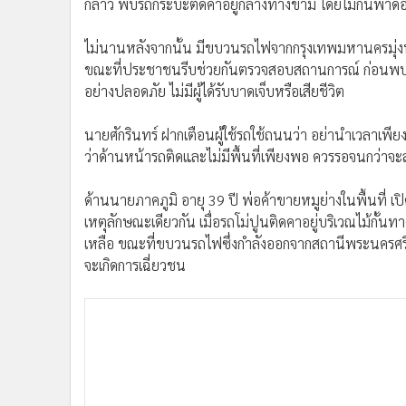
กล่าว พบรถกระบะติดคาอยู่กลางทางข้าม โดยไม้กั้นพาดอย
•
อินโดจีน
•
กองทุนรวม
ไม่นานหลังจากนั้น มีขบวนรถไฟจากกรุงเทพมหานครมุ่ง
•
Celeb Online
ขณะที่ประชาชนรีบช่วยกันตรวจสอบสถานการณ์ ก่อนพบว่าร
•
Factcheck
อย่างปลอดภัย ไม่มีผู้ได้รับบาดเจ็บหรือเสียชีวิต
•
ญี่ปุ่น
นายศักรินทร์ ฝากเตือนผู้ใช้รถใช้ถนนว่า อย่านำเวลาเพี
•
News1
ว่าด้านหน้ารถติดและไม่มีพื้นที่เพียงพอ ควรรอจนกว่าจ
•
Gotomanager
ด้านนายภาคภูมิ อายุ 39 ปี พ่อค้าขายหมูย่างในพื้นที่ เป
เหตุลักษณะเดียวกัน เมื่อรถโม่ปูนติดคาอยู่บริเวณไม้กั้น
เหลือ ขณะที่ขบวนรถไฟซึ่งกำลังออกจากสถานีพระนครศรีอ
จะเกิดการเฉี่ยวชน
โชคดีที่รถโม่ปูนไม่ได้จอดคร่อมรางรถไฟ จึงไม่เกิดอุบัติ
นายภาคภูมิ ระบุว่า จุดดังกล่าวเกิดเหตุในลักษณะนี้บ่อยครั