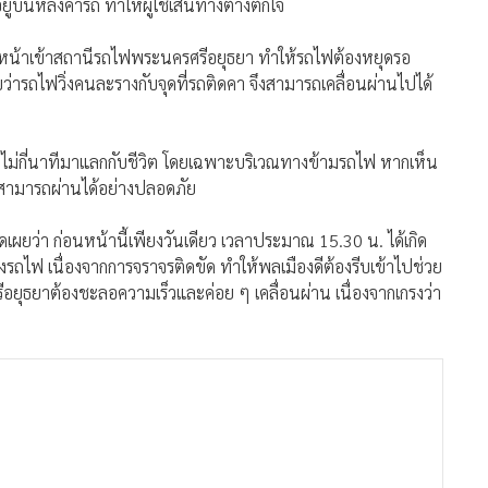
ู่บนหลังคารถ ทำให้ผู้ใช้เส้นทางต่างตกใจ
หน้าเข้าสถานีรถไฟพระนครศรีอยุธยา ทำให้รถไฟต้องหยุดรอ
ถไฟวิ่งคนละรางกับจุดที่รถติดคา จึงสามารถเคลื่อนผ่านไปได้
ยงไม่กี่นาทีมาแลกกับชีวิต โดยเฉพาะบริเวณทางข้ามรถไฟ หากเห็น
ะสามารถผ่านได้อย่างปลอดภัย
ิดเผยว่า ก่อนหน้านี้เพียงวันเดียว เวลาประมาณ 15.30 น. ได้เกิด
ทางรถไฟ เนื่องจากการจราจรติดขัด ทำให้พลเมืองดีต้องรีบเข้าไปช่วย
ยุธยาต้องชะลอความเร็วและค่อย ๆ เคลื่อนผ่าน เนื่องจากเกรงว่า
เหตุร้ายแรง แต่สร้างความหวาดเสียวแก่ผู้พบเห็นอย่างมาก
้ง สาเหตุหลักมาจากผู้ขับขี่ฝืนขับข้ามทางรถไฟทั้งที่ด้านหน้ายังมี