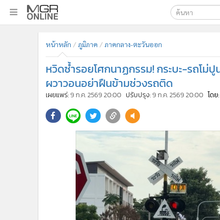
เลือกเครื่องมือท
•
หน้าหลัก
หน้าหลัก
ภูมิภาค
ภาคกลาง-ตะวันออก
ค้นหา
•
ทันเหตุการณ์
Google
•
ภาคใต้
หวิดซ้ำรอยโศกนาฏกรรม! กระบะ-รถโม่ปูน
•
ภูมิภาค
MGR Onl
ผวาวอนอย่าฝืนข้ามช่วงรถติด
•
Online Section
เผยแพร่:
9 ก.ค. 2569 20:00
ปรับปรุง:
9 ก.ค. 2569 20:00
โดย:
ค้นหาขั
•
บันเทิง
•
ผู้จัดการรายวัน
•
คอลัมนิสต์
•
ละคร
•
CbizReview
•
Cyber BIZ
•
ผู้จัดกวน
•
Good health & Well-being
•
Green Innovation & SD