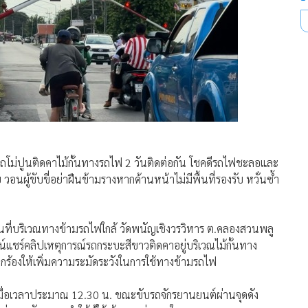
ถโม่ปูนติดคาไม้กั้นทางรถไฟ 2 วันติดต่อกัน โชคดีรถไฟชะลอและ
 วอนผู้ขับขี่อย่าฝืนข้ามรางหากด้านหน้าไม่มีพื้นที่รองรับ หวั่นซ้ำ
งพื้นที่บริเวณทางข้ามรถไฟใกล้ วัดพนัญเชิงวรวิหาร ต.คลองสวนพลู
แชร์คลิปเหตุการณ์รถกระบะสีขาวติดคาอยู่บริเวณไม้กั้นทาง
ยกร้องให้เพิ่มความระมัดระวังในการใช้ทางข้ามรถไฟ
เกิดเมื่อเวลาประมาณ 12.30 น. ขณะขับรถจักรยานยนต์ผ่านจุดดัง