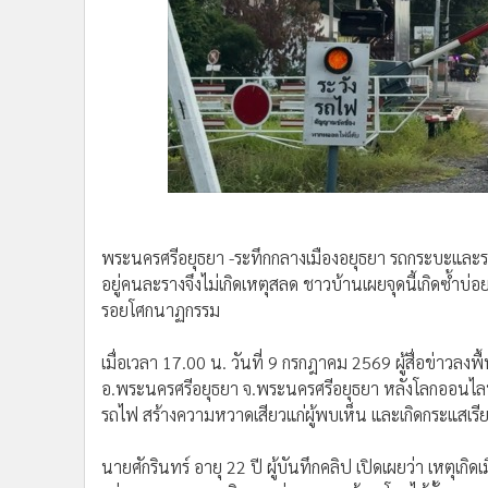
•
Management & HR
•
MGR Live
•
Infographic
•
การเมือง
•
ท่องเที่ยว
•
กีฬา
•
ต่างประเทศ
•
Special Scoop
•
เศรษฐกิจ-ธุรกิจ
พระนครศรีอยุธยา -ระทึกกลางเมืองอยุธยา รถกระบะและร
•
จีน
อยู่คนละรางจึงไม่เกิดเหตุสลด ชาวบ้านเผยจุดนี้เกิดซ้ำบ่อย
•
ชุมชน-คุณภาพชีวิต
รอยโศกนาฏกรรม
•
อาชญากรรม
•
Motoring
เมื่อเวลา 17.00 น. วันที่ 9 กรกฎาคม 2569 ผู้สื่อข่าวล
•
เกม
อ.พระนครศรีอยุธยา จ.พระนครศรีอยุธยา หลังโลกออนไลน์
รถไฟ สร้างความหวาดเสียวแก่ผู้พบเห็น และเกิดกระแสเรี
•
วิทยาศาสตร์
•
SMEs
นายศักรินทร์ อายุ 22 ปี ผู้บันทึกคลิป เปิดเผยว่า เหตุ
•
หุ้น