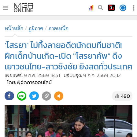
•
หน้าหลัก
หน้าหลัก
ภูมิภาค
ภาคเหนือ
•
ทันเหตุการณ์
•
‘โสรยา’ ไม่ทิ้งลายอดีตนักตบทีมชาติ!
ภาคใต้
•
ภูมิภาค
ฝึกเด็กบ้านเกิด-เปิด "โสรยาคัพ" ดึง
•
Online Section
เยาวชนไทย-ลาวชิงชัย ยิงสดทั่วประเทศ
•
บันเทิง
เผยแพร่:
9 ก.ค. 2569 18:51
ปรับปรุง:
9 ก.ค. 2569 20:12
•
ผู้จัดการรายวัน
โดย: ผู้จัดการออนไลน์
•
คอลัมนิสต์
480
•
ละคร
•
CbizReview
•
Cyber BIZ
•
ผู้จัดกวน