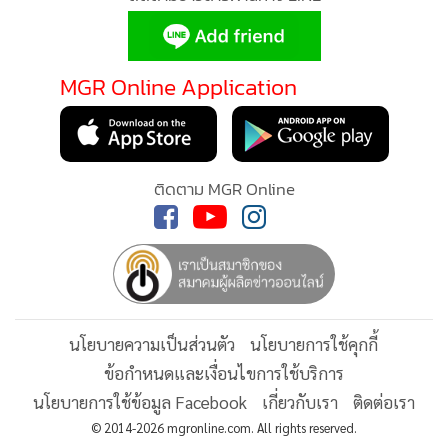
แข่งขันวอลเลย์บอล U18 และรายการวอลเลย์บอลระดับ
ประเทศ”
MGR Online Application
MGR Online ใช้คุกกี้ (Cookies)
ซึ่งการสนับสนุนครั้งนี้จะทำให้การแข่งขันโสรยาคัพ ครั้งที่ 2 ได้
รับการถ่ายทอดสดด้วยมาตรฐานระดับมืออาชีพ เปิดโอกาสให้ผู้
MGR Online ใช้คุกกี้ เพื่อจัดการข้อมูลส่วนบุคคลเพื่อนำเสนอ
ปกครอง นักกีฬา ศิษย์เก่า และแฟนวอลเลย์บอลจากทั่วประเทศ
ประสบการณ์คอนเทนต์ที่ดีที่สุดให้กับผู้อ่านบนเว็บไซต์ และ
ติดตาม MGR Online
ได้ร่วมชมและส่งกำลังใจให้เยาวชนผ่านหน้าจอ ไม่ว่าจะอยู่ที่ไหน
แอพพลิเคชั่น
เงื่อนไขการใช้งานเว็บไซต์
และ
นโยบายสิทธิ
ก็ตาม
ส่วนบุคคล
รับทราบ
“บางอย่างทำลงไป ไม่ได้หวังอะไร แต่กลับได้ผลตอบแทน
มหาศาล ไม่น่าเชื่อเลยจริงๆ ค่ะ ได้รางวัลจากผู้ว่าฯ ได้น้ำใจจาก
นโยบายความเป็นส่วนตัว
นโยบายการใช้คุกกี้
เพื่อนพ้อง ได้ความร่วมมือจากคนในชุมชน เอฟซีทุกแห่งหลั่งไหล
ข้อกำหนดและเงื่อนไขการใช้บริการ
เข้ามาคอยช่วยสนับสนุน ข่าวล่าสุดผู้ว่าฯ จะมาร่วมเปิดงานโสร
นโยบายการใช้ข้อมูล Facebook
เกี่ยวกับเรา
ติดต่อเรา
ยาคัพ มันเกินฝันไปจริงๆ ค่ะ ขอบคุณทุกคนมากๆ นะคะ”
© 2014-2026 mgronline.com. All rights reserved.
น.ส.โสรยากล่าว