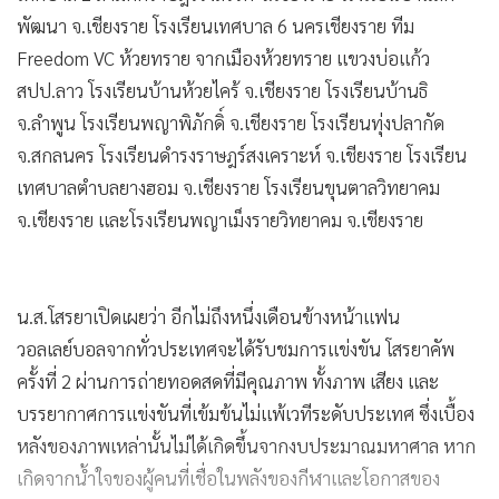
พัฒนา จ.เชียงราย โรงเรียนเทศบาล 6 นครเชียงราย ทีม
Freedom VC ห้วยทราย จากเมืองห้วยทราย แขวงบ่อแก้ว
สปป.ลาว โรงเรียนบ้านห้วยไคร้ จ.เชียงราย โรงเรียนบ้านธิ
จ.ลำพูน โรงเรียนพญาพิภักดิ์ จ.เชียงราย โรงเรียนทุ่งปลากัด
จ.สกลนคร โรงเรียนดำรงราษฎร์สงเคราะห์ จ.เชียงราย โรงเรียน
เทศบาลตำบลยางฮอม จ.เชียงราย โรงเรียนขุนตาลวิทยาคม
จ.เชียงราย และโรงเรียนพญาเม็งรายวิทยาคม จ.เชียงราย
น.ส.โสรยาเปิดเผยว่า อีกไม่ถึงหนึ่งเดือนข้างหน้าแฟน
วอลเลย์บอลจากทั่วประเทศจะได้รับชมการแข่งขัน โสรยาคัพ
ครั้งที่ 2 ผ่านการถ่ายทอดสดที่มีคุณภาพ ทั้งภาพ เสียง และ
บรรยากาศการแข่งขันที่เข้มข้นไม่แพ้เวทีระดับประเทศ ซึ่งเบื้อง
หลังของภาพเหล่านั้นไม่ได้เกิดขึ้นจากงบประมาณมหาศาล หาก
เกิดจากน้ำใจของผู้คนที่เชื่อในพลังของกีฬาและโอกาสของ