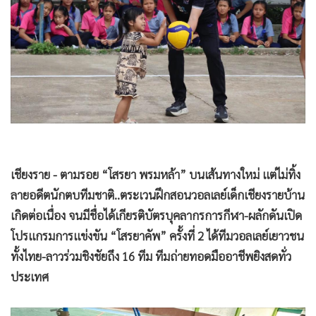
•
Good health & Well-being
•
Green Innovation & SD
•
Management & HR
•
MGR Live
•
Infographic
•
การเมือง
•
ท่องเที่ยว
•
กีฬา
เชียงราย - ตามรอย “โสรยา พรมหล้า” บนเส้นทางใหม่ แต่ไม่ทิ้ง
•
ต่างประเทศ
ลายอดีตนักตบทีมชาติ..ตระเวนฝึกสอนวอลเลย์เด็กเชียงรายบ้าน
•
Special Scoop
เกิดต่อเนื่อง จนมีชื่อได้เกียรติบัตรบุคลากรการกีฬา-ผลักดันเปิด
•
เศรษฐกิจ-ธุรกิจ
โปรแกรมการแข่งขัน “โสรยาคัพ” ครั้งที่ 2 ได้ทีมวอลเลย์เยาวชน
•
จีน
ทั้งไทย-ลาวร่วมชิงชัยถึง 16 ทีม ทีมถ่ายทอดมืออาชีพยิงสดทั่ว
•
ชุมชน-คุณภาพชีวิต
ประเทศ
•
อาชญากรรม
•
Motoring