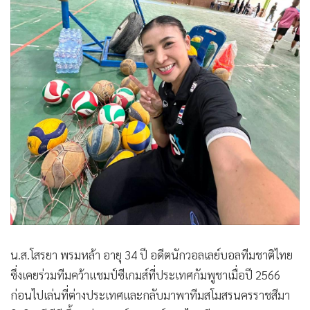
•
เกม
•
วิทยาศาสตร์
•
SMEs
•
หุ้น
•
อินโดจีน
•
กองทุนรวม
•
Celeb Online
•
Factcheck
•
ญี่ปุ่น
•
News1
•
Gotomanager
น.ส.โสรยา พรมหล้า อายุ 34 ปี อดีตนักวอลเลย์บอลทีมชาติไทย
ซึ่งเคยร่วมทีมคว้าแชมป์ซีเกมส์ที่ประเทศกัมพูชาเมื่อปี 2566
ก่อนไปเล่นที่ต่างประเทศและกลับมาพาทีมสโมสรนครราชสีมา