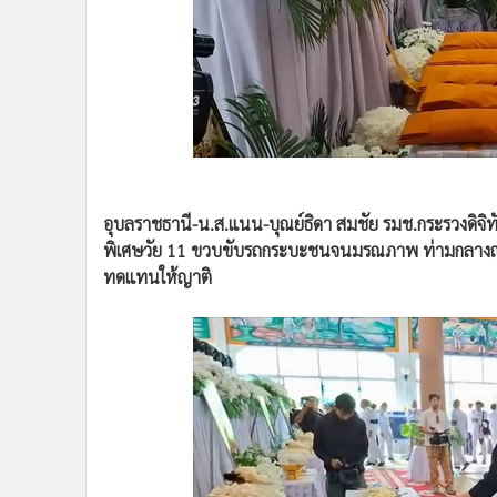
•
Management & HR
•
MGR Live
•
Infographic
•
การเมือง
•
ท่องเที่ยว
•
กีฬา
•
ต่างประเทศ
อุบลราชธานี-น.ส.แนน-บุณย์ธิดา สมชัย รมช.กระรวงดิจิท
•
Special Scoop
พิเศษวัย 11 ขวบขับรถกระบะชนจนมรณภาพ ท่ามกลางญา
•
เศรษฐกิจ-ธุรกิจ
ทดแทนให้ญาติ
•
จีน
•
ชุมชน-คุณภาพชีวิต
•
อาชญากรรม
•
Motoring
•
เกม
•
วิทยาศาสตร์
•
SMEs
•
หุ้น