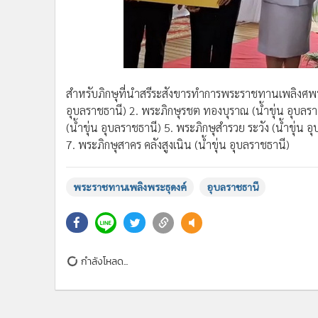
สำหรับภิกษุที่นำสรีระสังขารทำการพระราชทานเพลิงศพทั้ง
อุบลราชธานี) 2. พระภิกษุรชต ทองบุราณ (น้ำขุ่น อุบลราช
(น้ำขุ่น อุบลราชธานี) 5. พระภิกษุสำรวย ระวัง (น้ำขุ่น 
7. พระภิกษุสาคร คลังสูงเนิน (น้ำขุ่น อุบลราชธานี)
พระราชทานเพลิงพระธุดงค์
อุบลราชธานี
ข่าวในหมวดล่าสุด
เศร้าสูญเสียพระเกจิดังเมืองน้ำดำ “หลวงพ่อณรงค์"แห่งวั
1
ค่าว”