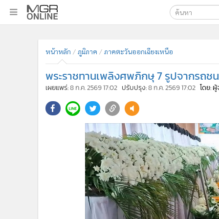
เลือกเครื่องมือท
•
หน้าหลัก
หน้าหลัก
ภูมิภาค
ภาคตะวันออกเฉียงเหนือ
ค้นหา
•
ทันเหตุการณ์
Google
•
ภาคใต้
พระราชทานเพลิงศพภิกษุ 7 รูปจากรถช
•
ภูมิภาค
MGR Onl
เผยแพร่:
8 ก.ค. 2569 17:02
ปรับปรุง:
8 ก.ค. 2569 17:02
โดย: ผ
•
Online Section
ค้นหาขั
•
บันเทิง
•
ผู้จัดการรายวัน
•
คอลัมนิสต์
•
ละคร
•
CbizReview
•
Cyber BIZ
•
ผู้จัดกวน
•
Good health & Well-being
•
Green Innovation & SD