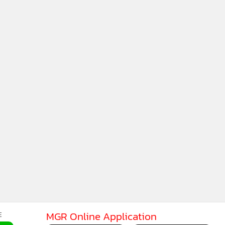
ตร.ยังไม่พบมูลเหตุชี้ชัด! หนุ่มยิงตัวเองสาหัสคาสนามยิงปืน
3
ค่ายสุรนารี ด้าน ทภ.2 สั่งปิดชั่วคราว-ตั้งกก.สอบข้อเท็จจริง
ปกติ
อน
วอื่นในหมวด
MGR Onli
MGR Online 
เสนอ ประสบก
MGR Online Application
E
เว็บไซต์ แ