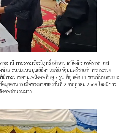
บลราชธานี พระธรรมวัชรวิสุทธิ์ เจ้าอาวาสวัดจักรวรรดิราชาวาส
ฆ์ และน.ส.แนนบุณย์ธิดา สมชัย รัฐมนตรีช่วยว่าการกระรวง
พิธีพระราชทานเพลิงศพภิกษุ 7 รูป ที่ถูกเด็ก 11 ขวบขับรถกระบะ
ัดมุกดาหาร เมื่อช่วงสายของวันที่ 2 กรกฎาคม 2569 โดยมีชาว
พลิงศพจำนวนมาก