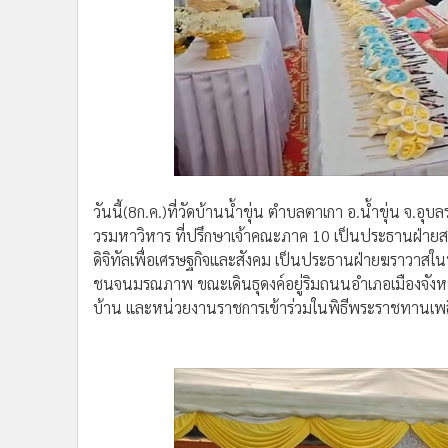
•
อินโดจีน
•
กองทุนรวม
•
Celeb Online
•
Factcheck
•
ญี่ปุ่น
•
News1
•
Gotomanager
วันนี้(8ก.ค.)ที่วัดบ้านน้ำขุ่น ตำบลตาเกา อ.น้ำขุ่น จ.อุ
วรมหาวิหาร ที่ปรึกษาเจ้าคณะภาค 10 เป็นประธานฝ่ายสง
ดิจิทัลเพื่อเศรษฐกิจและสังคม เป็นประธานฝ่ายฆราวาสใน
ชนจนมรณภาพ ขณะเดินธุดงค์อยู่ริมถนนอำเภอเมืองจังหว
บ้าน และหน่วยงานราชการเข้าร่วมในพิธีพระราชทานเ