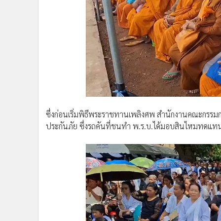
ซึ่งก่อนเริ่มพิธีพระราชทานเพลิงศพ สำนักงานคณะกรรมก
ประกันภัย ซึ่งรถคันที่ชนทำ พ.ร.บ.ได้มอบสินไหมทดแทนกา