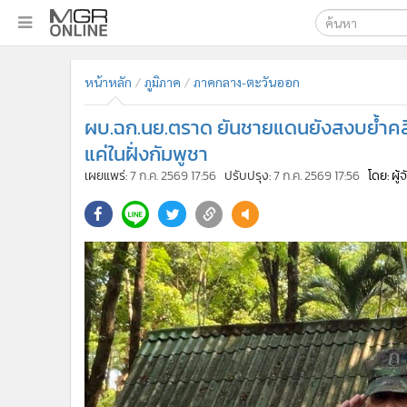
เลือกเครื่องมือท
•
หน้าหลัก
หน้าหลัก
ภูมิภาค
ภาคกลาง-ตะวันออก
ค้นหา
•
ทันเหตุการณ์
Google
•
ภาคใต้
ผบ.ฉก.นย.ตราด ยันชายแดนยังสงบย้ำคลิ
•
ภูมิภาค
MGR Onl
แค่ในฝั่งกัมพูชา
•
Online Section
เผยแพร่:
7 ก.ค. 2569 17:56
ปรับปรุง:
7 ก.ค. 2569 17:56
โดย: ผู
ค้นหาขั
•
บันเทิง
•
ผู้จัดการรายวัน
•
คอลัมนิสต์
•
ละคร
•
CbizReview
•
Cyber BIZ
•
ผู้จัดกวน
•
Good health & Well-being
•
Green Innovation & SD