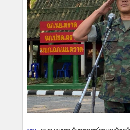
•
Management & HR
•
MGR Live
•
Infographic
•
การเมือง
•
ท่องเที่ยว
•
กีฬา
•
ต่างประเทศ
•
Special Scoop
•
เศรษฐกิจ-ธุรกิจ
•
จีน
•
ชุมชน-คุณภาพชีวิต
•
อาชญากรรม
•
Motoring
•
เกม
•
วิทยาศาสตร์
•
SMEs
•
หุ้น