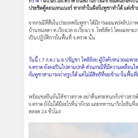
ตราด
-
ผบ.ฉก.นย.ตราด ยันสถานการณ์ชายแดนยังสงบไม่มี
•
อินโดจีน
ประชิดตู้คอนเทนเนอร์ หากทำในฝั่งกัมพูชาทำได้ แต่เข้าม
•
กองทุนรวม
•
Celeb Online
จากกรณีที่สื่อในประเทศกัมพูชา ได้มีการเผยแพร่คลิปภ
บ้านทมอดา ต.เวียงเวล อ.เวียงเว จ .โพธิสัตว์ โดยเฉพาะ
•
Factcheck
เป็นปฏิบัติการในพื้นที่ จ.ตราด นั้น
•
ญี่ปุ่น
•
News1
•
Gotomanager
วันนี้ ( 7 ก.ค.) น.อ.ปรัญชา โพธิย้อย ผู้บังคับหน่วยเ
จ.ตราด ยังคงเป็นไปตามปกติ ส่วนกรณีที่มีความเคลื่อนไห
กัมพูชาสามารถถ่ายรูปได้ แต่ไม่มีสิทธิที่จะเข้ามาในพื้นที่
พร้อมขอยืนยันให้ชาวตราด อย่าตื่นตระหนกกับข่าวสารด
จ.ตราด ยังไม่ได้มีอะไรที่น่ากังวล และทหารนาวิกโยธินท
ตลอด 24 ชั่วโมง