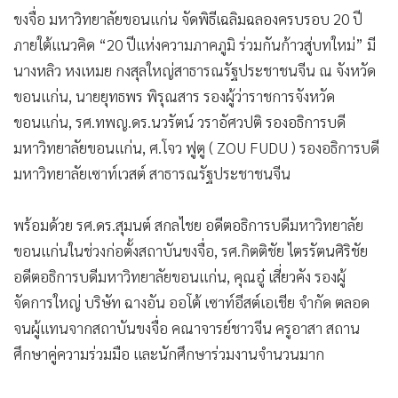
•
เกม
ขงจื่อ มหาวิทยาลัยขอนแก่น จัดพิธีเฉลิมฉลองครบรอบ 20 ปี
•
วิทยาศาสตร์
ภายใต้แนวคิด “20 ปีแห่งความภาคภูมิ ร่วมกันก้าวสู่บทใหม่” มี
•
นางหลิว หงเหมย กงสุลใหญ่สาธารณรัฐประชาชนจีน ณ จังหวัด
SMEs
ขอนแก่น, นายยุทธพร พิรุณสาร รองผู้ว่าราชการจังหวัด
•
หุ้น
ขอนแก่น, รศ.ทพญ.ดร.นวรัตน์ วราอัศวปติ รองอธิการบดี
•
อินโดจีน
มหาวิทยาลัยขอนแก่น, ศ.โจว ฟูตู ( ZOU FUDU ) รองอธิการบดี
•
กองทุนรวม
มหาวิทยาลัยเซาท์เวสต์ สาธารณรัฐประชาชนจีน
•
Celeb Online
•
Factcheck
พร้อมด้วย รศ.ดร.สุมนต์ สกลไชย อดีตอธิการบดีมหาวิทยาลัย
•
ญี่ปุ่น
ขอนแก่นในช่วงก่อตั้งสถาบันขงจื่อ, รศ.กิตติชัย ไตรรัตนศิริชัย
•
News1
อดีตอธิการบดีมหาวิทยาลัยขอนแก่น, คุณอู๋ เสี่ยวคัง รองผู้
•
Gotomanager
จัดการใหญ่ บริษัท ฉางอัน ออโต้ เซาท์อีสต์เอเชีย จำกัด ตลอด
จนผู้แทนจากสถาบันขงจื่อ คณาจารย์ชาวจีน ครูอาสา สถาน
ศึกษาคู่ความร่วมมือ และนักศึกษาร่วมงานจำนวนมาก