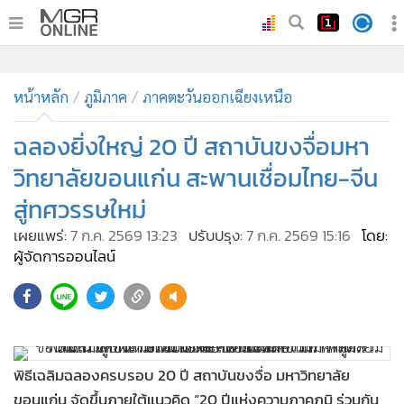
•
หน้าหลัก
•
หน้าหลัก
ทันเหตุการณ์
ภูมิภาค
ภาคตะวันออกเฉียงเหนือ
•
ภาคใต้
ฉลองยิ่งใหญ่ 20 ปี สถาบันขงจื่อมหา
•
ภูมิภาค
วิทยาลัยขอนแก่น สะพานเชื่อมไทย-จีน
•
Online Section
สู่ทศวรรษใหม่
•
บันเทิง
เผยแพร่:
7 ก.ค. 2569 13:23
ปรับปรุง:
7 ก.ค. 2569 15:16
โดย:
•
ผู้จัดการรายวัน
ผู้จัดการออนไลน์
•
คอลัมนิสต์
•
ละคร
•
CbizReview
•
Cyber BIZ
พิธีเฉลิมฉลองครบรอบ 20 ปี สถาบันขงจื่อ มหาวิทยาลัย
•
ผู้จัดกวน
ขอนแก่น จัดขึ้นภายใต้แนวคิด “20 ปีแห่งความภาคภูมิ ร่วมกัน