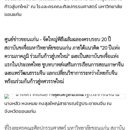
•
Good health & Well-being
ก้าวสู่บทใหม่” ณ โรงละครคณะศิลปกรรมศาสตร์ มหาวิทยาลัย
•
Green Innovation & SD
ขอนแก่น
•
Management & HR
•
MGR Live
•
Infographic
ศูนย์ข่าวขอนแก่น - จัดใหญ่พิธีเฉลิมฉลองครบรอบ 20 ปี
•
การเมือง
สถาบันขงจื่อมหาวิทยาลัยขอนแก่น ภายใต้แนวคิด "20 ปีแห่ง
•
ท่องเที่ยว
ความภาคภูมิ ร่วมกันก้าวสู่บทใหม่" เผยเป็นสถาบันขงจื่อแห่ง
•
กีฬา
แรกในประเทศไทย ชูบทบาทส่งเสริมการเรียนการสอนภาษาจีน
•
ต่างประเทศ
เผยแพร่วัฒนธรรมจีน แลกเปลี่ยนวิชาการระหว่างไทยกับจีน
•
Special Scoop
พร้อมร่วมกันก้าวสู่ทศวรรษใหม่
•
เศรษฐกิจ-ธุรกิจ
•
จีน
นางหลิว หงเหมย กงสุลใหญ่สาธารณรัฐประชาชนจีน ณ
•
ชุมชน-คุณภาพชีวิต
จังหวัดขอนแก่น
•
อาชญากรรม
•
Motoring
ที่โรงละครคณะศิลปกรรมศาสตร์ มหาวิทยาลัยขอนแก่น สถาบัน