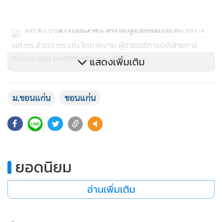
ผศ.ดร.อัจฉราวรรณ โตภาคงาม ผู้ช่วยอธิการบดีฝ่ายการ
ต่างประเทศ มหาวิทยาลัยขอนแก่น
แสดงเพิ่มเติม
ด้านนายยุทธพร พิรุณสาร รองผู้ว่าราชการจังหวัดขอนแก่น
ม.ขอนแก่น
ขอนแก่น
กล่าวว่า ตลอด 20 ปีที่ผ่านมา สถาบันขงจื่อได้ผลิตครูภาษาจีน
นักแปล และบุคลากรที่มีความรู้ด้านภาษาจีนจำนวนมาก ซึ่งมี
บทบาทสำคัญต่อการพัฒนาจังหวัดขอนแก่นและภาคอีสาน โดย
เฉพาะในช่วงที่ขอนแก่นกำลังก้าวสู่การเป็นศูนย์กลางเศรษฐกิจ
การค้า การศึกษา การแพทย์ และเทคโนโลยีของภูมิภาค ซึ่งภาษา
ยอดนิยม
จีนมีความสำคัญมากขึ้นอย่างต่อเนื่อง
อ่านเพิ่มเติม
ขณะที่นางหลิว หงเหมย กงสุลใหญ่สาธารณรัฐประชาชนจีน ณ
จังหวัดขอนแก่น กล่าวว่า สถาบันขงจื่อ มหาวิทยาลัยขอนแก่น มี