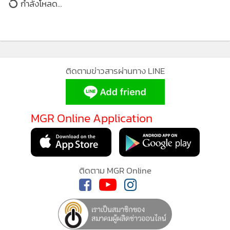
กำลังโหลด...
บทบาทสำคัญในการส่งเสริมความร่วมมือด้านการศึกษาและ
วัฒนธรรม รวมทั้งสร้างความเข้าใจอันดีระหว่างประชาชนไทย
และจีน พร้อมแสดงความเชื่อมั่นว่าสถาบันจะยังคงพัฒนา
บุคลากรรุ่นใหม่ที่มีวิสัยทัศน์สากล และร่วมสร้างความสัมพันธ์อัน
แน่นแฟ้นระหว่างสองประเทศต่อไป
ติดตามข่าวสารผ่านทาง LINE
MGR Online Application
ด้าน ผศ.ดร.อัจฉราวรรณ โตภาคงาม ผู้ช่วยอธิการบดีฝ่ายการ
ต่างประเทศ มหาวิทยาลัยขอนแก่น กล่าวว่า การครบรอบ 20 ปี
ติดตาม MGR Online
สถาบันขงจื่อ มหาวิทยาลัยขอนแก่น เป็นอีกก้าวสำคัญของความ
ร่วมมือระหว่างมหาวิทยาลัยขอนแก่นและมหาวิทยาลัยเซา
ท์เวสต์ ประเทศจีน ที่ร่วมกันพัฒนาการเรียนการสอนภาษาจีน
และส่งเสริมความสัมพันธ์ไทย-จีนมาอย่างต่อเนื่อง ปัจจุบัน