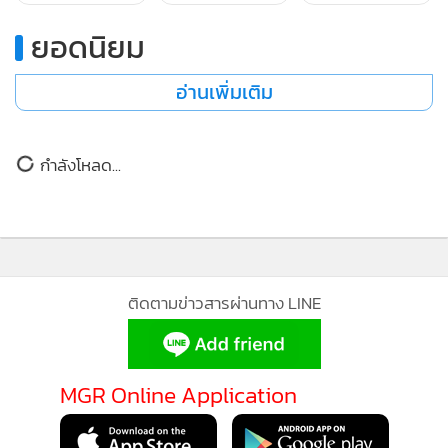
แต่แม้จะเผชิญกับความยากลำบากแต่ทางวัดยังคงตั้งใจที่จะสาน
ยอดนิยม
ต่อเจตนารมณ์ช่วยเหลือผู้ป่วยที่ยากไร้ต่อไป จึงขอบอกบุญไปยัง
ผู้มีจิตศรัทธาที่ประสงค์ร่วมบริจาคสนับสนุนการดำเนินงานของ
อ่านเพิ่มเติม
โรงพยาบาลวัดห้วยปลากั้งเพื่อสังคมว่าสามารถทำบุญได้ผ่าน
บัญชีธนาคารกสิกรไทย เลขที่ 118-1-21984-6 ชื่อบัญชี "วัดห้วย
กำลังโหลด...
ปลากั้ง" เพื่อช่วยให้โรงพยาบาลแห่งนี้ยังคงอยู่เพื่อรักษาผู้ป่วยผู้
ยากไร้ได้ต่อไป
ติดตามข่าวสารผ่านทาง LINE
MGR Online Application