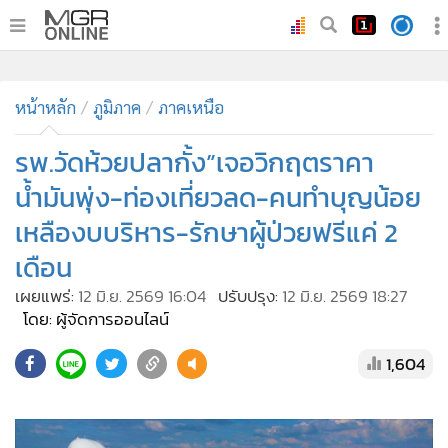
•
หน้าหลัก
•
หน้าหลัก
ทันเหตุการณ์
ภูมิภาค
ภาคเหนือ
•
ภาคใต้
รพ.วัดห้วยปลากั้ง”เจอวิกฤตราคา
•
ภูมิภาค
น้ำมันพุ่ง-ท่องเที่ยวลด-คนทำบุญน้อย
•
Online Section
เหลืองบบริหาร-รักษาผู้ป่วยฟรีแค่ 2
•
บันเทิง
เดือน
•
ผู้จัดการรายวัน
•
คอลัมนิสต์
เผยแพร่:
12 มิ.ย. 2569 16:04
ปรับปรุง:
12 มิ.ย. 2569 18:27
โดย: ผู้จัดการออนไลน์
•
ละคร
•
CbizReview
1,604
•
Cyber BIZ
•
ผู้จัดกวน