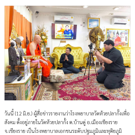
•
เกม
•
วิทยาศาสตร์
•
SMEs
•
หุ้น
•
อินโดจีน
•
กองทุนรวม
•
Celeb Online
•
Factcheck
•
ญี่ปุ่น
•
News1
•
Gotomanager
วันนี้ (12 มิ.ย.) ผู้สื่อข่าวรายงานว่าโรงพยาบาลวัดห้วยปลากั้งเพื่อ
สังคม ตั้งอยู่ภายในวัดห้วยปลากั้ง ต.บ้านดู่ อ.เมืองเชียงราย
จ.เชียงราย เป็นโรงพยาบาลเอกชนระดับปฐมภูมิและทุติยภูมิ