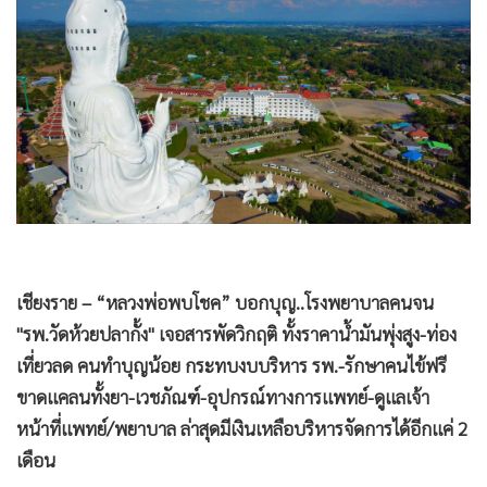
•
Good health & Well-being
•
Green Innovation & SD
•
Management & HR
•
MGR Live
•
Infographic
•
การเมือง
•
ท่องเที่ยว
•
กีฬา
•
ต่างประเทศ
เชียงราย – “หลวงพ่อพบโชค” บอกบุญ..โรงพยาบาลคนจน
•
Special Scoop
"รพ.วัดห้วยปลากั้ง" เจอสารพัดวิกฤติ ทั้งราคาน้ำมันพุ่งสูง-ท่อง
•
เศรษฐกิจ-ธุรกิจ
เที่ยวลด คนทำบุญน้อย กระทบงบบริหาร รพ.-รักษาคนไข้ฟรี
•
จีน
ขาดแคลนทั้งยา-เวชภัณฑ์-อุปกรณ์ทางการแพทย์-ดูแลเจ้า
•
ชุมชน-คุณภาพชีวิต
หน้าที่แพทย์/พยาบาล ล่าสุดมีเงินเหลือบริหารจัดการได้อีกแค่ 2
•
อาชญากรรม
เดือน
•
Motoring