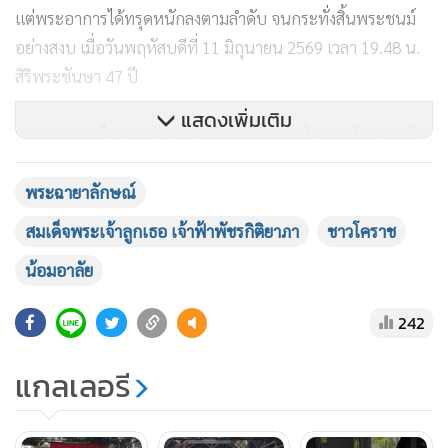
แต่พระอาการได้ทรุดหนักลงตามลำดับ จนกระทั่งสิ้นพระชนม์
อย่างสงบ เมื่อวันพฤหัสบดีที่ 11 มิถุนายน 2569 เวลา 19.48 น.
สิริพระชันษา 47 ปี
แสดงเพิ่มเติม
พระบาทสมเด็จพระเจ้าอยู่หัว มีพระบรมราชโองการโปรดเกล้าฯ
ให้สำนักพระราชวังจัดการพระศพถวายพระเกียรติยศสูงสุดตาม
ราชประเพณี และประดิษฐานพระศพ ณ พระที่นั่งพิมานรัตยา
พระฉายาลักษณ์
ในพระบรมมหาราชวัง นั้น
สมเด็จพระเจ้าลูกเธอ เจ้าฟ้าพัชรกิติยาภา
ชาวโคราช
น้อมอาลัย
242
แกลเลอรี