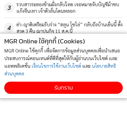
รวบสาวระยองข้ามฝั่งกลับไทย เจอหมายจับบัญชีม้าซบ
3
มาก พร้อมร่วมกันนั่งพูดคุยรำลึกถึงพระมหากรุณาธิคุณและ
แก๊งจีนเทา เจ้าตัวลั่นโดนหลอก
พระราชกรณียกิจนานัปการที่พระองค์ทรงปฏิบัติ เพื่อประโยชน์
สุขของประชาชนชาวไทยทั่วประเทศ รวมถึงชาวจังหวัด
ย่า-ญาติเตรียมรับร่าง “ฮลุน โซโล่” กลับถึงบ้านเย็นนี้ ตั้ง
4
สวด 3 คืน ฌาปนกิจ 11 ส.ค.นี้
นครราชสีมาด้วย
MGR Online ใช้คุกกี้ (Cookies)
ข่าวอื่นในหมวด
MGR Online ใช้คุกกี้ เพื่อจัดการข้อมูลส่วนบุคคลเพื่อนำเสนอ
ประสบการณ์คอนเทนต์ที่ดีที่สุดให้กับผู้อ่านบนเว็บไซต์ และ
แอพพลิเคชั่น
เงื่อนไขการใช้งานเว็บไซต์
และ
นโยบายสิทธิ
ส่วนบุคคล
รับทราบ