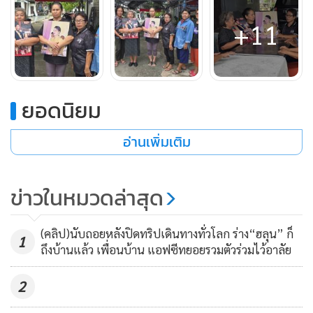
+11
ล่าสุดวันนี้ ที่ หมู่ 4 บ้านหนองสองห้อง ตำบลหัวทะเล อำเภอ
เมือง จังหวัดนครราชสีมา บรรยากาศเต็มไปด้วยความโศกเศร้า
ยอดนิยม
หลังชาวบ้านทราบข่าวการสิ้นพระชนม์ ของ สมเด็จพระเจ้า
ลูกเธอ เจ้าฟ้าพัชรกิติยาภาฯ โดย นางสุภาภรณ์ เนื่องสุวรรณ
อ่านเพิ่มเติม
ลักษณ์ อายุ 72 ปี พร้อมชาวบ้านในพื้นที่ ต่างนำพระ
ฉายาลักษณ์ของพระองค์มาสวมกอดด้วยความอาลัย บางคนถึง
กับน้ำตาคลอด้วยความเศร้าเสียใจ ชาวบ้านต่างกล่าวเป็นเสียง
ข่าวในหมวดล่าสุด
เดียวกันว่า ตลอดระยะเวลาที่พระองค์ทรงพระประชวร ทุกคนยัง
คงเฝ้าติดตามข่าวและมีความหวังว่า สักวันหนึ่งพระองค์จะทรง
(คลิป)นับถอยหลังปิดทริปเดินทางทั่วโลก ร่าง“ฮลุน” ก็
1
หายจากพระอาการประชวร และกลับมาทรงปฏิบัติพระราช
ถึงบ้านแล้ว เพื่อนบ้าน แอฟซีทยอยรวมตัวร่วมไว้อาลัย
กรณียกิจเพื่อประชาชนอีกครั้ง
2
เมื่อทราบข่าวการสิ้นพระชนม์จึงรู้สึกตกใจและเสียใจเป็นอย่าง