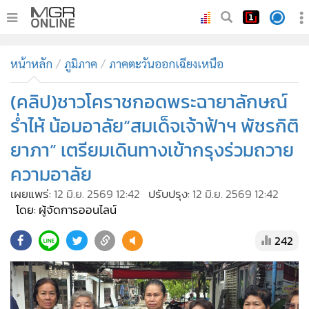
•
หน้าหลัก
หน้าหลัก
ภูมิภาค
ภาคตะวันออกเฉียงเหนือ
•
ทันเหตุการณ์
•
(คลิป)ชาวโคราชกอดพระฉายาลักษณ์
ภาคใต้
•
ภูมิภาค
ร่ำไห้ น้อมอาลัย“สมเด็จเจ้าฟ้าฯ พัชรกิติ
•
Online Section
ยาภา” เตรียมเดินทางเข้ากรุงร่วมถวาย
•
บันเทิง
ความอาลัย
•
ผู้จัดการรายวัน
เผยแพร่:
12 มิ.ย. 2569 12:42
ปรับปรุง:
12 มิ.ย. 2569 12:42
•
คอลัมนิสต์
โดย: ผู้จัดการออนไลน์
•
ละคร
242
•
CbizReview
•
Cyber BIZ
•
ผู้จัดกวน