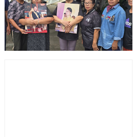
•
Good health & Well-being
•
Green Innovation & SD
•
Management & HR
•
MGR Live
•
Infographic
•
การเมือง
•
ท่องเที่ยว
•
กีฬา
•
ต่างประเทศ
•
Special Scoop
•
เศรษฐกิจ-ธุรกิจ
•
จีน
•
ชุมชน-คุณภาพชีวิต
•
อาชญากรรม
•
Motoring