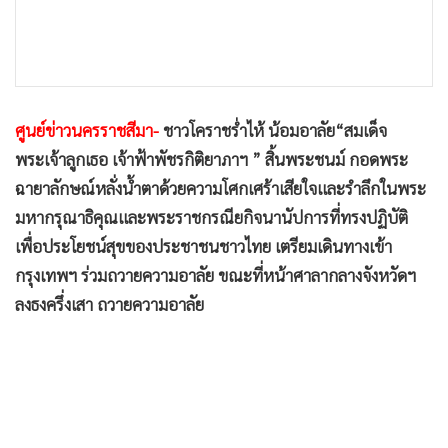
•
เกม
•
วิทยาศาสตร์
•
SMEs
•
หุ้น
ศูนย์ข่าวนครราชสีมา-
ชาวโคราชร่ำไห้ น้อมอาลัย“สมเด็จ
•
อินโดจีน
พระเจ้าลูกเธอ เจ้าฟ้าพัชรกิติยาภาฯ ” สิ้นพระชนม์ กอดพระ
•
กองทุนรวม
ฉายาลักษณ์หลั่งน้ำตาด้วยความโศกเศร้าเสียใจและรำลึกในพระ
•
Celeb Online
มหากรุณาธิคุณและพระราชกรณียกิจนานัปการที่ทรงปฏิบัติ
•
Factcheck
เพื่อประโยชน์สุขของประชาชนชาวไทย เตรียมเดินทางเข้า
•
ญี่ปุ่น
กรุงเทพฯ ร่วมถวายความอาลัย ขณะที่หน้าศาลากลางจังหวัดฯ
•
News1
ลงธงครึ่งเสา ถวายความอาลัย
•
Gotomanager