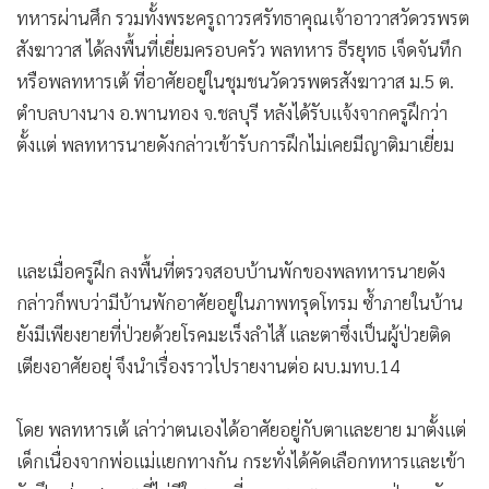
•
เกม
•
วิทยาศาสตร์
•
SMEs
ศูนย์ข่าวศรีราชา
-
พลทหารสุดปลื้ม ผบ.มทบ.14 ลงพื้นที่เยี่ยม
•
หุ้น
ครอบครัว หลังทราบจากครูฝึกว่ามีฐานะยากจน ดำเนินชีวิตค่อน
•
อินโดจีน
ข้างลำบาก ไม่มีญาติมาเยี่ยมเพราะอยู่กับตาและยายที่กำลังป่วย
•
กองทุนรวม
หนัก ลั่นจากนี้ขอเรียนต่อให้จบ ม.6 เพื่อเข้าสอบเป็น นร.นายสิบ
•
Celeb Online
ตอบแทนกองทัพ -ผู้บังคับบัญชาไม่ทอดทิ้ง ด้าน ผบ.ยัน
•
Factcheck
สนับสนุนให้ได้มีโอกาสเดินตามฝัน
•
ญี่ปุ่น
•
News1
เมื่อเวลา 15.30 น. วันนี้ ( 4 มิ.ย.) พล.ต.ประเสริฐ ใจกล้า ผู้
•
Gotomanager
บัญชาการมณฑลทหารบกที่ 14 (มทบ.14) พร้อมครูฝึกและชุด
ทหารผ่านศึก รวมทั้งพระครูถาวรศรัทธาคุณเจ้าอาวาสวัดวรพรต
สังฆาวาส ได้ลงพื้นที่เยี่ยมครอบครัว พลทหาร ธีรยุทธ เจ็ดจันทึก
หรือพลทหารเต้ ที่อาศัยอยู่ในชุมชนวัดวรพตรสังฆาวาส ม.5 ต.
ตำบลบางนาง อ.พานทอง จ.ชลบุรี หลังได้รับแจ้งจากครูฝึกว่า