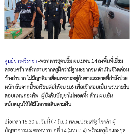
•
Good health & Well-being
•
Green Innovation & SD
•
Management & HR
•
MGR Live
•
Infographic
•
การเมือง
•
ท่องเที่ยว
•
กีฬา
•
ต่างประเทศ
•
Special Scoop
•
เศรษฐกิจ-ธุรกิจ
•
จีน
•
ชุมชน-คุณภาพชีวิต
•
อาชญากรรม
•
Motoring