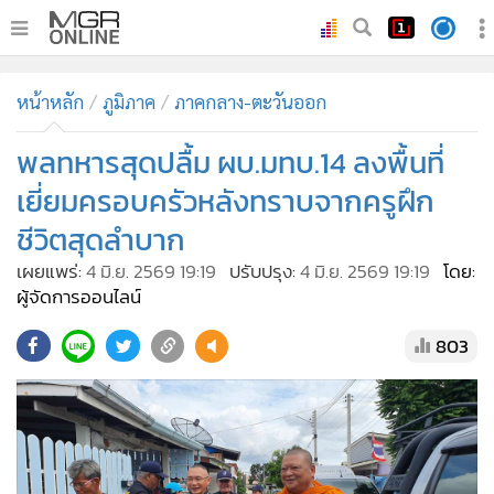
•
หน้าหลัก
หน้าหลัก
ภูมิภาค
ภาคกลาง-ตะวันออก
•
ทันเหตุการณ์
•
พลทหารสุดปลื้ม ผบ.มทบ.14 ลงพื้นที่
ภาคใต้
•
ภูมิภาค
เยี่ยมครอบครัวหลังทราบจากครูฝึก
•
Online Section
ชีวิตสุดลำบาก
•
บันเทิง
เผยแพร่:
4 มิ.ย. 2569 19:19
ปรับปรุง:
4 มิ.ย. 2569 19:19
โดย:
•
ผู้จัดการรายวัน
ผู้จัดการออนไลน์
•
คอลัมนิสต์
803
•
ละคร
•
CbizReview
•
Cyber BIZ
•
ผู้จัดกวน