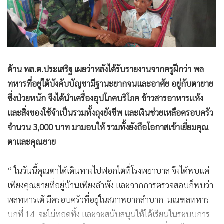
และเมื่อครูฝึก ลงพื้นที่ตรวจสอบบ้านพักของพลทหารนายดัง
กล่าวก็พบว่ามีบ้านพักอาศัยอยู่ในภาพทรุดโทรม ซ้ำภายในบ้าน
ยังมีเพียงยายที่ป่วยด้วยโรคมะเร็งลำไส้ และตาซึ่งเป็นผู้ป่วยติด
เตียงอาศัยอยุ่ จึงนำเรื่องราวไปรายงานต่อ ผบ.มทบ.14
โดย พลทหารเต้ เล่าว่าตนเองได้อาศัยอยู่กับตาและยาย มาตั้งแต่
เด็กเนื่องจากพ่อแม่แยกทางกัน กระทั่งได้คัดเลือกทหารและเข้า
รับฝึก ส่วนสาเหตุที่ไม่มีใครมาเยี่ยมเพราะตาและยายป่วยหนัก
เมื่อครูฝึกรับทราบจึงรายงานไปยังผู้บังคับบัญชา และตนเองไม่
เคยคิดว่า ผู้บังคับบัญชา จะเดินทางมาเยี่ยมตนด้วยตนเอง