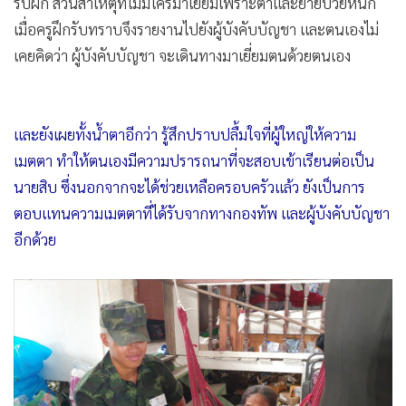
ตั้งแต่ พลทหารนายดังกล่าวเข้ารับการฝึกไม่เคยมีญาติมาเยี่ยม