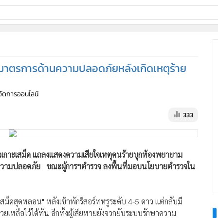
ี่ใช้
มาตรการด้านความปลอดภัยหลังเกิดเหตุร้าย
ine
ู้จัดการออนไลน์
้นสูง
333
วเกาะเสม็ด แถลงแสดงความเสียใจเหตุคนร้ายบุกห้องพยายาม
ับความปลอดภัย ขณะผู้การฯตำรวจ ลงพื้นที่มอบนโยบายตำรวจใน
ะเสม็ดสุดหลอน" หลังเข้าพักรีสอร์ทหรูระดับ 4-5 ดาว แต่กลับมี
วยเหลือไว้ได้ทัน อีกทั้งผู้เสียหายยังจวกยับระบบรักษาความ