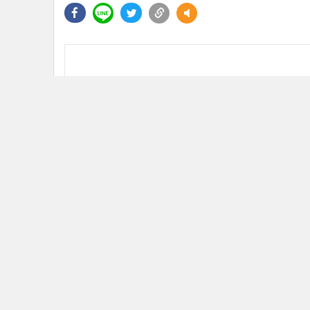
ข่าวในหมวดล่าสุด
ครม.ไฟเขียว 7.2 พันล้าน เดินหน้าอ่างเก็บน้ำคลองวังโต
1