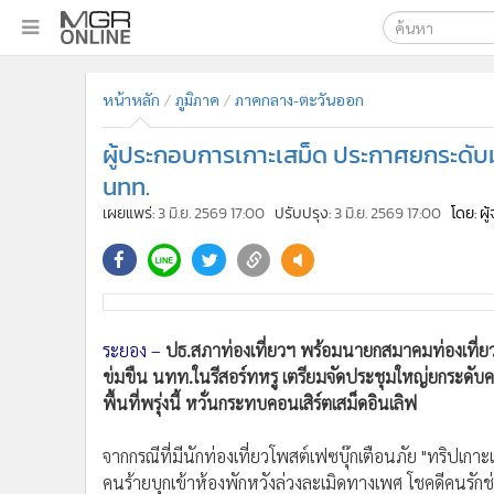
เลือกเครื่องมือท
•
หน้าหลัก
หน้าหลัก
ภูมิภาค
ภาคกลาง-ตะวันออก
ค้นหา
•
ทันเหตุการณ์
Google
•
ภาคใต้
ผู้ประกอบการเกาะเสม็ด ประกาศยกระดับ
•
ภูมิภาค
MGR Onl
นทท.
•
Online Section
เผยแพร่:
3 มิ.ย. 2569 17:00
ปรับปรุง:
3 มิ.ย. 2569 17:00
โดย: ผ
ค้นหาขั
•
บันเทิง
•
ผู้จัดการรายวัน
•
คอลัมนิสต์
•
ละคร
ระยอง –
ปธ.สภาท่องเที่ยวฯ พร้อมนายกสมาคมท่องเที่ย
•
CbizReview
ข่มขืน นทท.ในรีสอร์ทหรู เตรียมจัดประชุมใหญ่ยกระด
•
Cyber BIZ
พื้นที่พรุ่งนี้ หวั่นกระทบคอนเสิร์ตเสม็ดอินเลิฟ
•
ผู้จัดกวน
•
Good health & Well-being
จากกรณีที่มีนักท่องเที่ยวโพสต์เฟซบุ๊กเตือนภัย "ทริปเกา
•
Green Innovation & SD
คนร้ายบุกเข้าห้องพักหวังล่วงละเมิดทางเพศ โชคดีคนรักช่