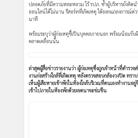
•
Management & HR
ปลอดภัยที่มีความหละหลวม ไร้ รปภ. ซ้ำผู้บริหารยังคิดน
•
MGR Live
ออนไลน์ได้ไม่นาน รีสอร์ทที่เกิดเหตุ ได้ออกแถลงการณ์ด
•
Infographic
นาที
•
การเมือง
พร้อมระบุว่าผู้ก่อเหตุชี้เป็นบุคคลภายนอก พร้อมน้อมรับ
•
ท่องเที่ยว
คลาดเคลื่อนนั้น
•
กีฬา
•
ต่างประเทศ
•
Special Scoop
•
เศรษฐกิจ-ธุรกิจ
ล่าสุดผู้สื่อข่าวรายงานว่า ผู้ก่อเหตุซึ่งถูกเจ้าหน้าที่ตำร
งานก่อสร้างใกล้ที่เกิดเหตุ หลังตรวจสอบกล้องวงปิด ทราบชื
•
จีน
เห็นผู้เสียหายเข้าพักในห้องใกล้บริเวณที่ตนเองทำงานอย
•
ชุมชน-คุณภาพชีวิต
เข้าไปภายในห้องพักด้วยเจตนาจะข่มขืน
•
อาชญากรรม
•
Motoring
•
เกม
•
วิทยาศาสตร์
•
SMEs
•
หุ้น