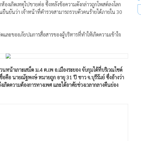
ำห้องเกิดเหตุไปขายต่อ ซึ่งหลังข้อความดังกล่าวถูกโพสต์ลงโลก
่วนยืนยันว่า เจ้าหน้าที่ตำรวจสามารถรวบตัวคนร้ายได้ภายใน 30
ผิดและขออภัยปมการสื่อสารของผู้บริหารที่ทำให้เกิดความเข้าใจ
วจส่วนหน้าเกาะเสม็ด ม.4 ต.เพ อ.เมืองระยอง จับกุมได้ที่บริเวณไซด์
่อคือ นายณัฐพงษ์ หมายถูก อายุ 31 ปี ชาว จ.บุรีรัมย์ ซึ่งอ้างว่า
ู่จึงเกิดความต้องการทางเพศ และได้อาศัยช่วงเวลากลางคืนย่อง