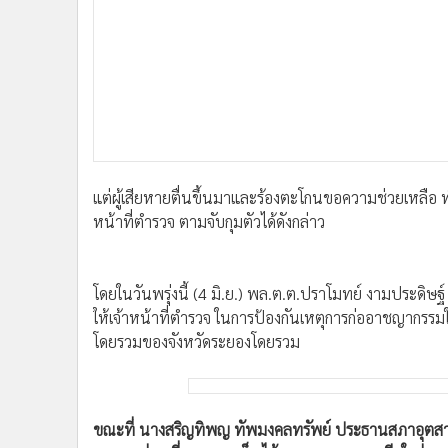
•
อินโดจีน
•
กองทุนรวม
•
Celeb Online
•
Factcheck
•
ญี่ปุ่น
•
News1
•
Gotomanager
แต่ผู้เสียหายตื่นขึ้นมาและร้องตะโกนขอความช่วยเหลือ 
หน้าที่ตำรวจ ตามจับกุมตัวได้ดังกล่าว
โดยในวันพรุ่งนี้ (4 มิ.ย.) พล.ต.ต.ปราโมทย์ งามประดิษ
ให้เจ้าหน้าที่ตำรวจ ในการป้องกันเหตุการก่ออาชญากรรม
โดยรวมของจังหวัดระยองโดยรวม
ขณะที่ นางสริญทิพญ ทัพมงคลทรัพย์ ประธานสภาอุตสาห