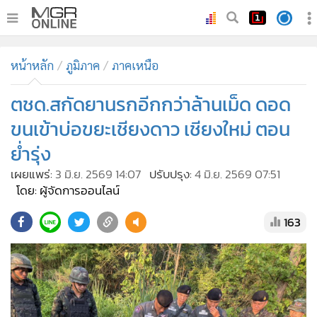
•
หน้าหลัก
หน้าหลัก
ภูมิภาค
ภาคเหนือ
•
ทันเหตุการณ์
•
ตชด.สกัดยานรกอีกกว่าล้านเม็ด ดอด
ภาคใต้
•
ภูมิภาค
ขนเข้าบ่อขยะเชียงดาว เชียงใหม่ ตอน
•
Online Section
ย่ำรุ่ง
•
บันเทิง
เผยแพร่:
3 มิ.ย. 2569 14:07
ปรับปรุง:
4 มิ.ย. 2569 07:51
•
ผู้จัดการรายวัน
โดย: ผู้จัดการออนไลน์
•
คอลัมนิสต์
163
•
ละคร
•
CbizReview
•
Cyber BIZ
•
ผู้จัดกวน