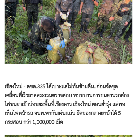
•
Good health & Well-being
•
Green Innovation & SD
•
Management & HR
•
MGR Live
•
Infographic
•
การเมือง
•
ท่องเที่ยว
•
กีฬา
•
ต่างประเทศ
•
Special Scoop
เชียงใหม่ - ตชด.335 ได้เบาะแสไม่ทันข้ามคืน..ก่อนจัดชุด
•
เศรษฐกิจ-ธุรกิจ
เคลื่อนที่เร็วลาดตระเวนตรวจสอบ พบขบวนการขนยานรกส่อง
ไฟขนยาเข้าบ่อขยะพื้นที่เชียงดาว เชียงใหม่ ตอนย่ำรุ่ง แต่พอ
•
จีน
เห็นไฟหน้ารถ จนท.พากันเผ่นแน่บ ยึดของกลางยาบ้าได้ 5
•
ชุมชน-คุณภาพชีวิต
กระสอบ กว่า 1,000,000 เม็ด
•
อาชญากรรม
•
Motoring