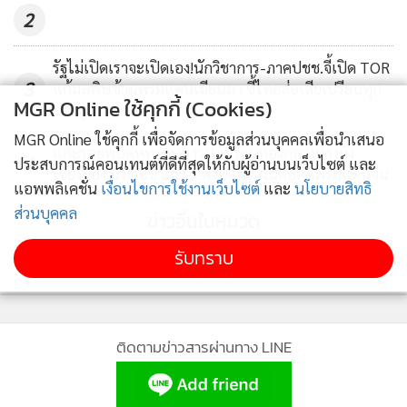
2
รัฐไม่เปิดเราจะเปิดเอง!นักวิชาการ-ภาคปชช.จี้เปิด TOR
3
แก้มลพิษข้ามพรมแดนเมียนมา ชี้ไทยส่อเสียเปรียบทุก
MGR Online ใช้คุกกี้ (Cookies)
ประตู
MGR Online ใช้คุกกี้ เพื่อจัดการข้อมูลส่วนบุคคลเพื่อนำเสนอ
แกะรอยพบคู่หูทรชนลาวปล้นร้านทองกลางห้างดัง
4
ประสบการณ์คอนเทนต์ที่ดีที่สุดให้กับผู้อ่านบนเว็บไซต์ และ
เชียงของ นั่งเรือข้ามโขง-ควบคัมรี่เผ่นต่อติดพรมแดนจีน
แอพพลิเคชั่น
เงื่อนไขการใช้งานเว็บไซต์
และ
นโยบายสิทธิ
ส่วนบุคคล
ข่าวอื่นในหมวด
รับทราบ
ติดตามข่าวสารผ่านทาง LINE