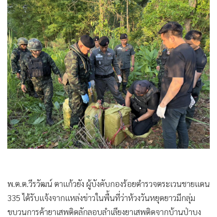
•
เกม
•
วิทยาศาสตร์
•
SMEs
•
หุ้น
•
อินโดจีน
•
กองทุนรวม
•
Celeb Online
•
Factcheck
•
ญี่ปุ่น
•
News1
•
Gotomanager
พ.ต.ต.วีรวัฒน์ ตาแก้วยัง ผู้บังคับกองร้อยตำรวจตระเวนชายแดน
335 ได้รับแจ้งจากแหล่งข่าวในพื้นที่ว่าห้วงวันหยุดยาวมีกลุ่ม
ขบวนการค้ายาเสพติดลักลอบลำเลียงยาเสพติดจากบ้านป่าบง