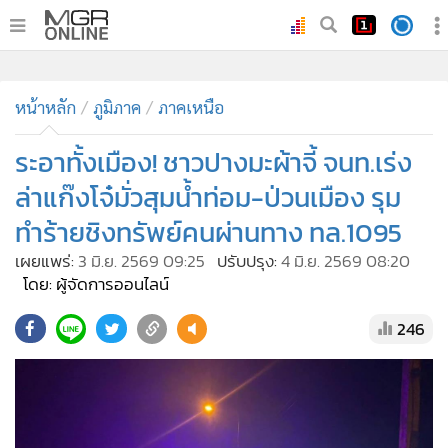
•
หน้าหลัก
หน้าหลัก
ภูมิภาค
ภาคเหนือ
•
ทันเหตุการณ์
•
ระอาทั้งเมือง! ชาวปางมะผ้าจี้ จนท.เร่ง
ภาคใต้
•
ภูมิภาค
ล่าแก๊งโจ๋มั่วสุมน้ำท่อม-ป่วนเมือง รุม
•
Online Section
ทำร้ายชิงทรัพย์คนผ่านทาง ทล.1095
•
บันเทิง
เผยแพร่:
3 มิ.ย. 2569 09:25
ปรับปรุง:
4 มิ.ย. 2569 08:20
•
ผู้จัดการรายวัน
โดย: ผู้จัดการออนไลน์
•
คอลัมนิสต์
246
•
ละคร
•
CbizReview
•
Cyber BIZ
•
ผู้จัดกวน