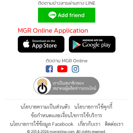
จัดชุดปฏิบัติการตรวจตรา ลาดตระเวนอยู่เป็นประจำเพื่อรักษา
ความสงบเรียบร้อยของชุมชน และผู้ผ่านทางมาพักรถ หรือมาใช้
ห้องน้ำบริเวณจุดพักรถ แต่บางครั้งก็เกินกำลัง ก็อยากให้หน่วย
MGR Online Application
งานที่เกี่ยวข้องมาจัดการปัญหาทั้งเรื่องมั่วสุมน้ำกระท่อม รถเสียง
ดัง หรือมั่วสุมสิ่งผิดกฎหมาย
เพื่อความสงบสุขของชุมชนและผู้ใช้ถนน 1095 บริเวณจุดพักรถ
ติดตาม MGR Online
บ้านแม่สุยะใหม่ หมู่ที่ 6 หรือตามสถานที่อื่นๆ เช่น สะพานน้ำ
ของ สามแยก อบต.นาปู่ป้อม จุดชมวิวหลุกข้าวหลาม
นอกจากนี้ยังมีเหตุกระฉ่อนอำเภอปางมะผ้าอีก เมื่อวันที่ 31
พฤษภาคม 2569 ตำรวจสายตรวจ สภ.ปางมะผ้าเข้าตรวจสอบ
นโยบายความเป็นส่วนตัว
นโยบายการใช้คุกกี้
เหตุ ผู้ใช้ชื่อ "จะปอ" กดเรียกรถโดยสารผ่าน Application
ข้อกำหนดและเงื่อนไขการใช้บริการ
Maxim ในพื้นที่จังหวัดเชียงใหม่ให้มารับที่อำเภอปางมะผ้า
นโยบายการใช้ข้อมูล Facebook
เกี่ยวกับเรา
ติดต่อเรา
จังหวัดแม่ฮ่องสอน โดยตกลงราคาที่ 3,000 บาท ซึ่งคนขับรถได้
© 2014-2026 mgronline.com. All rights reserved.
โทร.คุยกับเจ้าตัวแล้วจึงตัดสินใจเดินทางมา และระหว่างทางก็ได้