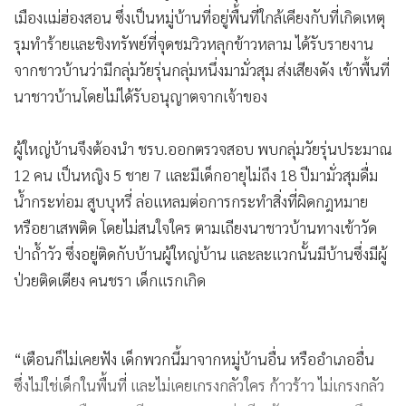
เมืองแม่ฮ่องสอน ซึ่งเป็นหมู่บ้านที่อยู่พื้นที่ใกล้เคียงกับที่เกิดเหตุ
รุมทำร้ายและชิงทรัพย์ที่จุดชมวิวหลุกข้าวหลาม ได้รับรายงาน
จากชาวบ้านว่ามีกลุ่มวัยรุ่นกลุ่มหนึ่งมามั่วสุม ส่งเสียงดัง เข้าพื้นที่
นาชาวบ้านโดยไม่ได้รับอนุญาตจากเจ้าของ
ผู้ใหญ่บ้านจึงต้องนำ ชรบ.ออกตรวจสอบ พบกลุ่มวัยรุ่นประมาณ
12 คน เป็นหญิง 5 ชาย 7 และมีเด็กอายุไม่ถึง 18 ปีมามั่วสุมดื่ม
น้ำกระท่อม สูบบุหรี่ ล่อแหลมต่อการกระทำสิ่งที่ผิดกฎหมาย
หรือยาเสพติด โดยไม่สนใจใคร ตามเถียงนาชาวบ้านทางเข้าวัด
ป่าถ้ำวัว ซึ่งอยู่ติดกับบ้านผู้ใหญ่บ้าน และละแวกนั้นมีบ้านซึ่งมีผู้
ป่วยติดเตียง คนชรา เด็กแรกเกิด
“เตือนก็ไม่เคยฟัง เด็กพวกนี้มาจากหมู่บ้านอื่น หรืออำเภออื่น
ซึ่งไม่ใช่เด็กในพื้นที่ และไม่เคยเกรงกลัวใคร ก้าวร้าว ไม่เกรงกลัว
กฎหมาย หรือกฎระเบียบของชุมชน ส่งเสียงดัง สนุกสนาน คึก