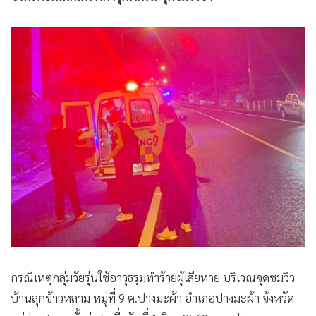
•
เกม
•
วิทยาศาสตร์
•
SMEs
•
หุ้น
•
อินโดจีน
•
กองทุนรวม
•
Celeb Online
•
Factcheck
•
ญี่ปุ่น
•
News1
•
Gotomanager
กรณีเหตุกลุ่มวัยรุ่นใช้อาวุธรุมทำร้ายผู้เสียหาย บริเวณจุดชมวิว
บ้านลุกข้าวหลาม หมู่ที่ 9 ต.ปางมะผ้า อำเภอปางมะผ้า จังหวัด
แม่ฮ่องสอน ครั้งล่าสุดเมื่อวันที่ 1 มิ.ย. 2569 เวลาประมาณ