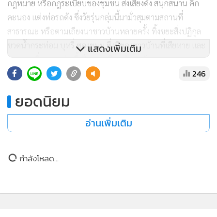
คะนอง แต่งท่อรถดัง ซึ่งวัยรุ่นกลุ่มนี้มามั่วสุมตามสถานที่
สาธารณะ หรือตามเถียงนาชาวบ้านหลายครั้ง ทิ้งขยะสิ่งปฏิกูล
ขวดน้ำกระท่อม บุหรี่ ซองขนม ซึ่งมีของชาวบ้านที่เสียหาย และ
แสดงเพิ่มเติม
สูญหายเนื่องจากช่วงนี้เป็นฤดูเตรียมทำนา ข้าวของเกษตรกร
246
หรือชาวบ้านที่เก็บไว้ที่เถียงนาสูญหาย คนที่แวะพักจุดพักรถก็
โดน นี่คือปัญหาที่ชาวบ้านเดือดร้อน และเกินอำนาจหน้าที่ที่
ยอดนิยม
ผู้นำหมู่บ้านจะบริหารจัดการได้จริงๆ”
อ่านเพิ่มเติม
ด้านกำนันตำบลห้วยผา ประธานชมรมกำนันผู้ใหญ่บ้าน จังหวัด
แม่ฮ่องสอน ระบุว่า ปัญหาเรื่องเด็กมั่วสุมดังกล่าวเกิดจาก
กำลังโหลด...
ครอบครัว คือพ่อแม่ปล่อยปละละเลย ไม่สนใจ-ไม่ติดตามลูก เด็ก
ไม่สนใจพ่อแม่ ญาติพี่น้อง ประกอบกับเด็กพวกนี้ก้าวร้าว ไม่
เรียนหนังสือ ไม่สนใจว่าสิ่งที่ตนเองกระทำผิดหรือถูก
ทางผู้นำหมู่บ้าน คณะกรรมการหมู่บ้าน ชรบ.ไม่ได้นิ่งนอนใจ ได้
ติดตามข่าวสารผ่านทาง LINE