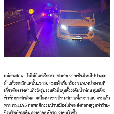
•
Good health & Well-being
•
Green Innovation & SD
•
Management & HR
•
MGR Live
•
Infographic
•
การเมือง
•
ท่องเที่ยว
•
กีฬา
•
ต่างประเทศ
•
Special Scoop
แม่ฮ่องสอน - ไม่ใช่มีแค่เรียกรถ Maxim จากเชียงใหม่ไปปางมะ
•
เศรษฐกิจ-ธุรกิจ
ผ้าแล้วยกเลิกแค่นั้น..ชาวปางมะผ้าเรียกร้อง จนท.หน่วยงานที่
เกี่ยวข้อง เร่งล่าแก๊งวัยรุ่นรวมตัวมั่วสุมตั้งวงดื่มน้ำท่อม สุ่มเสี่ยง
•
จีน
พัวพันยาเสพติดตามเถียงนาชาวบ้าน-สถานที่สาธารณะ ตามเส้น
•
ชุมชน-คุณภาพชีวิต
ทาง ทล.1095 ก่อพฤติกรรมป่วนเมืองไม่พอ ยังก่อเหตุรุมทำร้าย-
•
อาชญากรรม
ชิงทรัพย์คนเดินทางคาจุดพักรถ-จุดชมวิวซ้ำ
•
Motoring