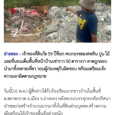
•
Good health & Well-being
•
Green Innovation & SD
•
Management & HR
•
MGR Live
•
Infographic
•
การเมือง
•
ท่องเที่ยว
อ่างทอง
– เจ้าของที่ดินวัย 59 ปีช็อก พบกองขยะเศษหิน ปูน ไม้
•
กีฬา
และที่นอนเต็มพื้นที่หน้าบ้านเช่าราว 50 ตารางวา คาดถูกลอบ
•
ต่างประเทศ
นำมาทิ้งหลายเที่ยว วอนผู้ก่อเหตุรับผิดชอบ พร้อมเตรียมแจ้ง
•
Special Scoop
ความเอาผิดตามกฎหมาย
•
เศรษฐกิจ-ธุรกิจ
•
จีน
วันนี้(16 พ.ค.) ผู้สื่อข่าวได้รับร้องเรียนจากชาวบ้านในพื้นที่
•
ชุมชน-คุณภาพชีวิต
ต.ตลาดกรวด อ.เมือง จ.อ่างทอง หลังพบรถบรรทุกหกล้อปริศนา
•
อาชญากรรม
นำขยะก่อสร้างจำนวนมากมาทิ้งในที่ดินส่วนบุคคล สร้างความ
•
Motoring
เดือดร้อนให้เจ้าของพื้นที่อย่างหนัก