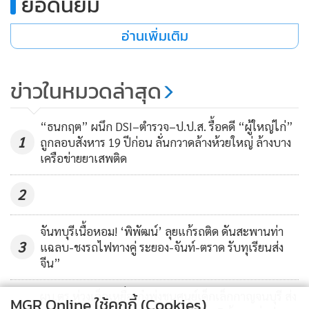
ยอดนิยม
อ่านเพิ่มเติม
ข่าวในหมวดล่าสุด
“ธนกฤต” ผนึก DSI–ตำรวจ–ป.ป.ส. รื้อคดี “ผู้ใหญ่ไก่”
1
ถูกลอบสังหาร 19 ปีก่อน ลั่นกวาดล้างห้วยใหญ่ ล้างบาง
เครือข่ายยาเสพติด
2
จันทบุรีเนื้อหอม! ‘พิพัฒน์’ ลุยแก้รถติด ดันสะพานท่า
3
แฉลบ-ชงรถไฟทางคู่ ระยอง-จันท์-ตราด รับทุเรียนส่ง
จีน”
ผบ.ตร.ห่วงเด็กเหยื่อเก๋งพุ่งชนศูนย์เด็กเล็กกาญจนบุรี ส่ง
MGR Online ใช้คุกกี้ (Cookies)