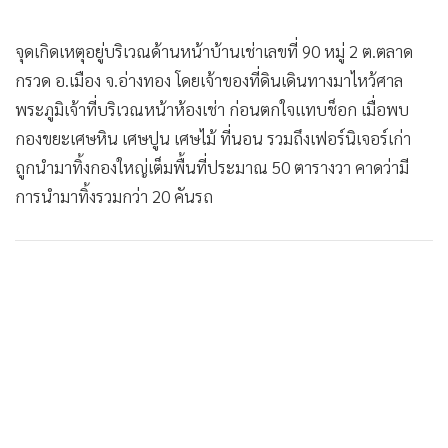
•
เกม
•
วิทยาศาสตร์
จุดเกิดเหตุอยู่บริเวณด้านหน้าบ้านเช่าเลขที่ 90 หมู่ 2 ต.ตลาด
•
SMEs
กรวด อ.เมือง จ.อ่างทอง โดยเจ้าของที่ดินเดินทางมาไหว้ศาล
พระภูมิเจ้าที่บริเวณหน้าห้องเช่า ก่อนตกใจแทบช็อก เมื่อพบ
•
หุ้น
กองขยะเศษหิน เศษปูน เศษไม้ ที่นอน รวมถึงเฟอร์นิเจอร์เก่า
•
อินโดจีน
ถูกนำมาทิ้งกองใหญ่เต็มพื้นที่ประมาณ 50 ตารางวา คาดว่ามี
•
กองทุนรวม
การนำมาทิ้งรวมกว่า 20 คันรถ
•
Celeb Online
•
Factcheck
•
ญี่ปุ่น
•
News1
•
Gotomanager