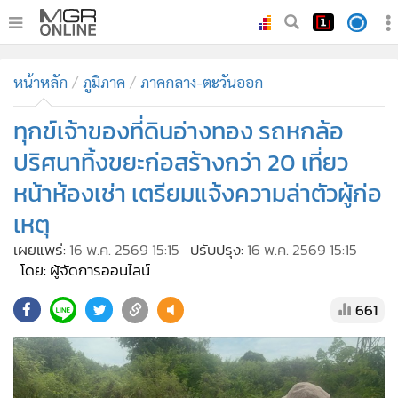
•
หน้าหลัก
หน้าหลัก
ภูมิภาค
ภาคกลาง-ตะวันออก
•
ทันเหตุการณ์
•
ทุกข์เจ้าของที่ดินอ่างทอง รถหกล้อ
ภาคใต้
•
ภูมิภาค
ปริศนาทิ้งขยะก่อสร้างกว่า 20 เที่ยว
•
Online Section
หน้าห้องเช่า เตรียมแจ้งความล่าตัวผู้ก่อ
•
บันเทิง
เหตุ
•
ผู้จัดการรายวัน
เผยแพร่:
16 พ.ค. 2569 15:15
ปรับปรุง:
16 พ.ค. 2569 15:15
•
คอลัมนิสต์
โดย: ผู้จัดการออนไลน์
•
ละคร
661
•
CbizReview
•
Cyber BIZ
•
ผู้จัดกวน