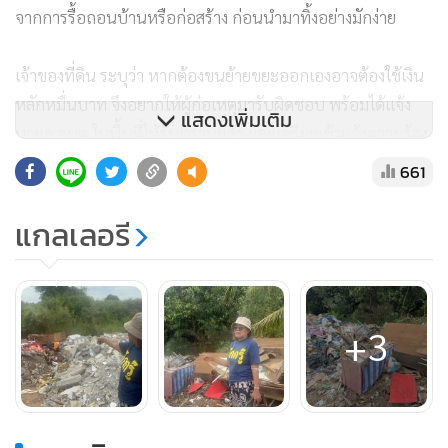
จากการรื้อถอนบ้านหรือก่อสร้าง ก่อนนำมาทิ้งอย่างมักง่าย
เจ้าของที่ดิน ระบุว่า หากต้องขนย้ายขยะออกเองอาจต้องใช้เงิน
หลักหมื่นบาท จึงอยากให้ผู้ก่อเหตุมารับผิดชอบ พร้อมได้แจ้ง
แสดงเพิ่มเติม
นายก อบต.ในพื้นที่ให้รับทราบแล้ว และเตรียมเข้าแจ้งความร้อง
ทุกข์กับตำรวจ สภ.เมืองอ่างทอง รวมทั้งตรวจสอบภาพจากกล้อง
661
วงจรปิดตามเส้นทาง เพื่อหาเบาะแสรถบรรทุกที่นำขยะมาทิ้ง
ดำเนินคดีตามกฎหมายต่อไป.
แกลเลอรี
+3