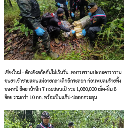
•
Good health & Well-being
•
Green Innovation & SD
•
Management & HR
•
MGR Live
•
Infographic
•
การเมือง
•
ท่องเที่ยว
•
กีฬา
•
ต่างประเทศ
เชียงใหม่ - ต้องยิงสกัดกันไม่เว้นวัน..ทหารพรานปะทะคาราวาน
•
Special Scoop
ขนยาเข้าชายแดนแม่อายกลางดึกอีกระลอก ก่อนพบคนร้ายทิ้ง
•
เศรษฐกิจ-ธุรกิจ
ของหนี ยึดยาบ้าอีก 7 กระสอบเป้ รวม 1,080,000 เม็ด-ฝิ่น 8
จ๊อย รวมกว่า 10 กก. พร้อมปืนแก๊ป-ปลอกกระสุน
•
จีน
•
ชุมชน-คุณภาพชีวิต
•
อาชญากรรม
•
Motoring