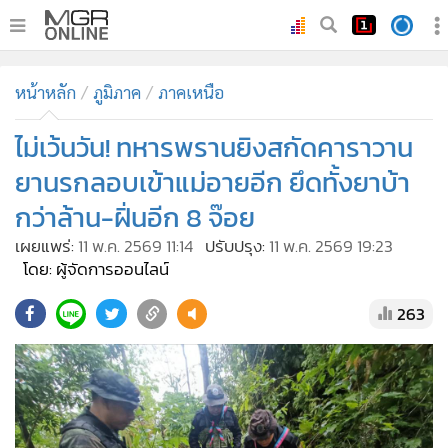
•
หน้าหลัก
หน้าหลัก
ภูมิภาค
ภาคเหนือ
•
ทันเหตุการณ์
•
ไม่เว้นวัน! ทหารพรานยิงสกัดคาราวาน
ภาคใต้
•
ภูมิภาค
ยานรกลอบเข้าแม่อายอีก ยึดทั้งยาบ้า
•
Online Section
กว่าล้าน-ฝิ่นอีก 8 จ๊อย
•
บันเทิง
เผยแพร่:
11 พ.ค. 2569 11:14
ปรับปรุง:
11 พ.ค. 2569 19:23
•
ผู้จัดการรายวัน
โดย: ผู้จัดการออนไลน์
•
คอลัมนิสต์
263
•
ละคร
•
CbizReview
•
Cyber BIZ
•
ผู้จัดกวน