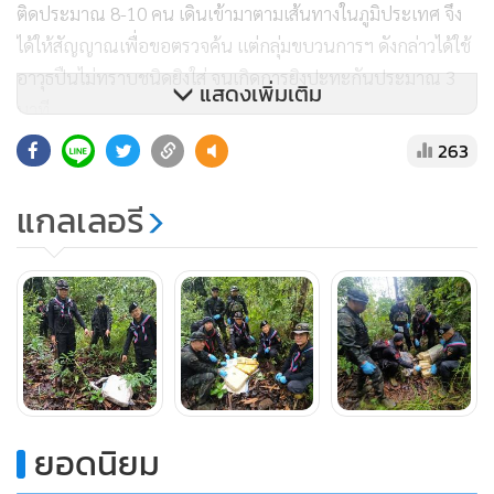
ติดประมาณ 8-10 คน เดินเข้ามาตามเส้นทางในภูมิประเทศ จึง
ได้ให้สัญญาณเพื่อขอตรวจค้น แต่กลุ่มขบวนการฯ ดังกล่าวได้ใช้
อาวุธปืนไม่ทราบชนิดยิงใส่ จนเกิดการยิงปะทะกันประมาณ 3
แสดงเพิ่มเติม
นาที
263
หลังจากเหตุการณ์สงบลง เนื่องจากเป็นยามวิกาล ทัศนวิสัยจำกัด
แกลเลอรี
ทำให้ไม่สามารถตรวจการณ์ได้ชัดเจน จึงได้วางกำลังควบคุมพื้นที่
ปะทะไว้ เมื่อมีแสงสว่างจึงได้ตรวจสอบพื้นที่ปะทะ พบว่าฝ่ายตรง
ข้ามอาศัยห้วงทัศนวิสัยจำกัด และความชำนาญในภูมิประเทศ
หลบหนีไปได้
กองบังคับการควบคุมทหารพรานศูนย์ปฏิบัติการกองทัพภาคที่ 3
กองกำลังผาเมือง จัดกำลังเพิ่ม ร้อยทหารพราน 3206 ร้อยทหาร
ยอดนิยม
พราน 3207 ชุดปฏิบัติการลาดตระเวนระยะไกลกองกำลังผา
เมือง เป็น 3 ชุดปฏิบัติการ ร่วมกับหน่วยงานที่เกี่ยวข้องตรวจ