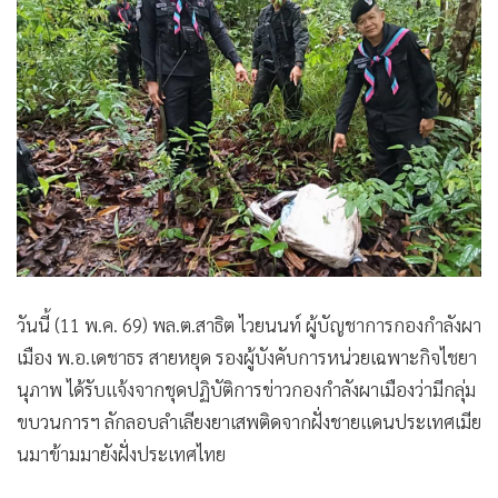
•
เกม
•
วิทยาศาสตร์
•
SMEs
•
หุ้น
•
อินโดจีน
•
กองทุนรวม
•
Celeb Online
•
Factcheck
•
ญี่ปุ่น
วันนี้ (11 พ.ค. 69) พล.ต.สาธิต ไวยนนท์ ผู้บัญชาการกองกำลังผา
•
News1
เมือง พ.อ.เดชาธร สายหยุด รองผู้บังคับการหน่วยเฉพาะกิจไชยา
•
Gotomanager
นุภาพ ได้รับแจ้งจากชุดปฏิบัติการข่าวกองกำลังผาเมืองว่ามีกลุ่ม
ขบวนการฯ ลักลอบลำเลียงยาเสพติดจากฝั่งชายแดนประเทศเมีย
นมาข้ามมายังฝั่งประเทศไทย