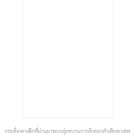
กระทั่งกลางดึกที่ผ่านมาพบกลุ่มขบวนการลักลอบลำเลียงยาเสพ