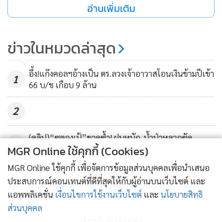
อ่านเพิ่มเติม
สอบพื้นที่ปะทะ พบกระสอบดัดแปลงเป็นเป้สะพายหลัง จำนวน
7 กระสอบ
ข่าวในหมวดล่าสุด
อึ้ง!แก๊งคอลฯอ้างเป็น ตร.ลวงเจ้าอาวาสโอนเงินข้ามปีเข้า
1
66 บ/ช เกือบ 9 ล้าน
2
(คลิป)“ซูตองเป้”ขาดซ้ำ! ฝนหนัก-น้ำป่าหลากซัด
3
MGR Online ใช้คุกกี้ (Cookies)
สะพานระหว่างซ่อมแซม
MGR Online ใช้คุกกี้ เพื่อจัดการข้อมูลส่วนบุคคลเพื่อนำเสนอ
จนท.ปกครอง-ตร.สนธิกำลังบุกตรวจสถานบันเทิงดัง
ประสบการณ์คอนเทนต์ที่ดีที่สุดให้กับผู้อ่านบนเว็บไซต์ และ
4
กลางเมืองเชียงใหม่พบปล่อยเด็กต่ำกว่า20ปีใช้บริการ
แอพพลิเคชั่น
เงื่อนไขการใช้งานเว็บไซต์
และ
นโยบายสิทธิ
เพียบ
ส่วนบุคคล
ข่าวอื่นในหมวด