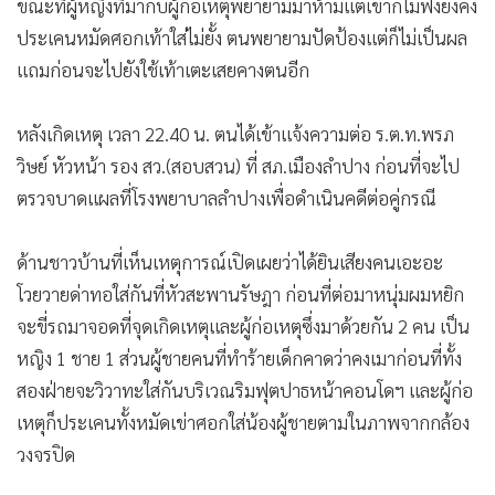
ขณะที่ผู้หญิงที่มากับผู้ก่อเหตุพยายามมาห้ามแต่เขาก็ไม่ฟังยังคง
ประเคนหมัดศอกเท้าใส่ไม่ยั้ง ตนพยายามปัดป้องแต่ก็ไม่เป็นผล
แถมก่อนจะไปยังใช้เท้าเตะเสยคางตนอีก
หลังเกิดเหตุ เวลา 22.40 น. ตนได้เข้าแจ้งความต่อ ร.ต.ท.พรภ
วิษย์ หัวหน้า รอง สว.(สอบสวน) ที่ สภ.เมืองลำปาง ก่อนที่จะไป
ตรวจบาดแผลที่โรงพยาบาลลำปางเพื่อดำเนินคดีต่อคู่กรณี
ด้านชาวบ้านที่เห็นเหตุการณ์เปิดเผยว่าได้ยินเสียงคนเอะอะ
โวยวายด่าทอใส่กันที่หัวสะพานรัษฎา ก่อนที่ต่อมาหนุ่มผมหยิก
จะขี่รถมาจอดที่จุดเกิดเหตุและผู้ก่อเหตุซึ่งมาด้วยกัน 2 คน เป็น
หญิง 1 ชาย 1 ส่วนผู้ชายคนที่ทำร้ายเด็กคาดว่าคงเมาก่อนที่ทั้ง
สองฝ่ายจะวิวาทะใส่กันบริเวณริมฟุตปาธหน้าคอนโดฯ และผู้ก่อ
เหตุก็ประเคนทั้งหมัดเข่าศอกใส่น้องผู้ชายตามในภาพจากกล้อง
วงจรปิด