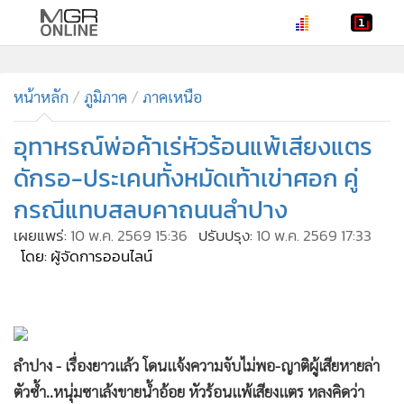
•
หน้าหลัก
•
หน้าหลัก
ทันเหตุการณ์
ภูมิภาค
ภาคเหนือ
•
ภาคใต้
อุทาหรณ์พ่อค้าเร่หัวร้อนแพ้เสียงแตร
•
ภูมิภาค
ดักรอ-ประเคนทั้งหมัดเท้าเข่าศอก คู่
•
Online Section
กรณีแทบสลบคาถนนลำปาง
•
บันเทิง
เผยแพร่:
10 พ.ค. 2569 15:36
ปรับปรุง:
10 พ.ค. 2569 17:33
•
ผู้จัดการรายวัน
โดย: ผู้จัดการออนไลน์
•
คอลัมนิสต์
•
ละคร
•
CbizReview
•
Cyber BIZ
ลำปาง - เรื่องยาวแล้ว โดนแจ้งความจับไม่พอ-ญาติผู้เสียหายล่า
•
ผู้จัดกวน
ตัวซ้ำ..หนุ่มซาเล้งขายน้ำอ้อย หัวร้อนแพ้เสียงแตร หลงคิดว่า