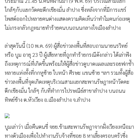
ประมาณ 21.45 น.คืนที่ผ่านมา (9 พ.ค. 69) บริเวณสามแยก
•
เกม
ใกล้ๆกับแยกวัดคะตึกเชียงมั่น ลำปาง ซึ่งหลังจากที่มีการแชร์
•
วิทยาศาสตร์
โพสต์ออกไปหลายคนต่างแสดงความคิดเห็นว่าทำไมคนก่อเหตุ
•
SMEs
ไม่เกรงกลัวกฎหมายทำร้ายคนบนถนนกลางใจเมืองลำปาง
•
หุ้น
•
อินโดจีน
ล่าสุดวันนี้ (10 พ.ค. 69) ผู้สื่อข่าวลงพื้นที่สอบถามนายนรวิทย์
•
กองทุนรวม
หรือ บูม อายุ 23 ปี ผู้เสียหายที่ถูกทำร้ายกรณีดังกล่าว ได้เล่าฟัง
•
Celeb Online
ถึงเหตุการณ์ที่เกิดขึ้นพร้อมให้ผู้สื่อข่าวดูบาดแผลและรอยฟกช้ำ
•
หลายแห่งทั้งที่กกหูซ้าย ใบหน้า ศีรษะ แขนซ้าย ฯลฯ รวมทั้งผู้สื่อ
Factcheck
ข่าวลงพื้นที่จุดเกิดเหตุบริเวณสามแยกสะพานรัษฎาหน้าวัดคะ
•
ญี่ปุ่น
ตึกเชียงมั่น ใกล้ๆ กับที่ทำการไปรษณีย์สาขาลำปาง บนถนน
•
News1
ทิพย์ช้าง ต.หัวเวียง อ.เมืองลำปาง จ.ลำปาง
•
Gotomanager
บูมเล่าว่า เมื่อคืนตนขี่ จยย.ข้ามสะพานรัษฎาจากฝั่งเวียงเหนือมา
ทางตัวเมืองเพื่อไปทำงานรับจ้างที่ซอย 8 หาเลี้ยงครอบครัวซึ่ง