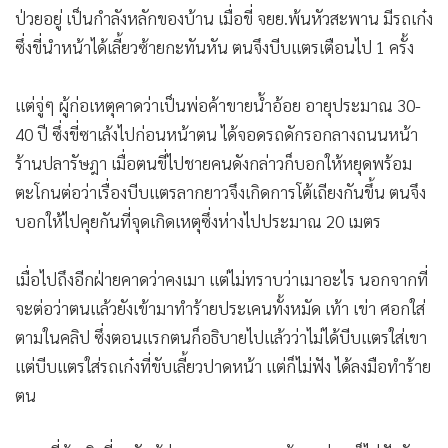
ป่วยอยู่ เป็นกำลังหลักของบ้าน เมื่อขี่ จยย.พ้นหัวสะพาน มีรถเก๋ง
ซึ่งขี่นำหน้าได้เลี้ยวซ้ายกะทันหัน ตนจึงบีบแตรเตือนไป 1 ครั้ง
แต่จู่ๆ ผู้ก่อเหตุคาดว่าเป็นพ่อค้าขายน้ำอ้อย อายุประมาณ 30-
40 ปี ซึ่งขี่ซาเล้งไปก่อนหน้าตน ได้จอดรถดักรอกลางถนนหน้า
ร้านปลารัษฎา เมื่อตนขี่ไปชายคนดังกล่าวก็บอกให้หยุดพร้อม
ตะโกนต่อว่าเรื่องบีบแตรลากยาวจึงเกิดการโต้เถียงกันขึ้น ตนจึง
บอกให้ไปคุยกันที่จุดเกิดเหตุซึ่งห่างไปประมาณ 20 เมตร
เมื่อไปถึงอีกฝ่ายคาดว่าคงเมา แต่ไม่ทราบว่าเมาอะไร นอกจากที่
จะต่อว่าตนแล้วยังเข้ามาทำร้ายประเคนทั้งหมัด เท้า เข่า ศอกใส่
ตามในคลิป ซึ่งตอนแรกตนก็อธิบายไปแล้วว่าไม่ได้บีบแตรใส่เขา
แต่บีบแตรใส่รถเก๋งที่ขับเลี้ยวปาดหน้า แต่ก็ไม่ฟัง ได้ลงมือทำร้าย
ตน