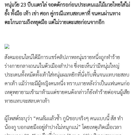
•
Good health & Well-being
หนุ่มวัย 23 บีบแตรไล่ จอดดักรอก่อนประเคนแม่ไม้มวยไทยใส่ไม่
•
Green Innovation & SD
ยั้ง ทั้งมือ เท้า เข่า ศอก คู่กรณีแทบสลบคาที่ จนคนผ่านทาง
•
Management & HR
ตะโกนถามถึงหยุดมือ แต่ไม่วายเตะเสยก่อนจากอีก
•
MGR Live
•
Infographic
•
การเมือง
•
ท่องเที่ยว
สังคมออนไลน์ได้มีการแชร์คลิปภาพหนุ่มรายหนึ่งถูกทำร้าย
•
กีฬา
ร่างกายกลางถนนในตัวเมืองลำปาง ซึ่งจะเห็นว่ามีหนุ่มใหญ่
ประเคนทั้งหมัดทั้งเท้าใส่หนุ่มผมหยิกที่นั่งกับพื้นจนแทบจะสลบ
•
ต่างประเทศ
คาเท้า แม้ว่าจะมีผู้หญิงคนหนึ่ง ทราบภายหลังว่าเป็นแฟนคนก่อ
•
Special Scoop
เหตุพยายามเข้ามาห้ามแต่ชายคนดังกล่าวก็ยังทำร้ายต่อจนผู้เสีย
•
เศรษฐกิจ-ธุรกิจ
หายแทบจะสลบคาเท้า
•
จีน
•
ชุมชน-คุณภาพชีวิต
ผู้โพสต์ระบุว่า “คนล้มแล้วซ้ำ กูนิชอบจริงๆ คนแบบนี้ สัส ทำ
•
อาชญากรรม
น้องกู บอกเลยมึงอยู่ลำปางไม่หนุกแน่” โดยเหตุเกิดเมื่อเวลา
•
Motoring