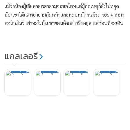
แม้ว่าน้องผู้เสียหายพยายามจะขอโทษแต่ผู้ก่อเหตุก็ยังไม่หยุด
น้องเขาได้แต่พยายามก้มหน้าและหลบหมัดจนมีรถ จยย.ผ่านมา
ตะโกนใส่ว่าทำอะไรกัน ชายคนดังกล่าวจึงหยุด แต่ก่อนที่จะเดิน
กลับไปที่ซาเล้งผู้ก่อเหตุยังเตะเสยน้องเขาอีก ซึ่งตนมองว่าเขาทำ
แบบนี้เหมือนไม่เกรงกลัวกฎหมายทำร้ายร่างกายคนใจกลางเมือง
แบบนี้
แกลเลอรี
สำหรับผู้ก่อเหตุ หลังจากที่มีคลิปว่อนโซเชียล ได้มีผู้ให้บาะแสว่า
เป็นพ่อค้าเร่ขายน้ำอ้อยที่ตลาดออมสิน และตลาดพระบาท ซึ่ง
ล่าสุดตำรวจทราบตัวแล้ว ซึ่ง “บูม” ผู้บาดเจ็บได้ฝากบอกผู้ก่อ
เหตุให้เข้ามอบตัวต่อตำรวจโดยเร็วเพราะทางครอบครัวของตน
ไม่ยอม และตนก็ได้รับบาดเจ็บโดยที่ไม่รู้เนื้อรู้ตัวมาก่อน