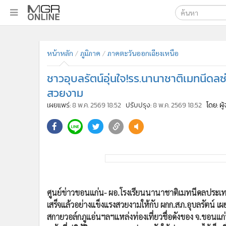
เลือกเครื่องมือท
•
หน้าหลัก
ค้นหา
•
ทันเหตุการณ์
หน้าหลัก
ภูมิภาค
ภาคตะวันออกเฉียงเหนือ
Google
•
ภาคใต้
ชาวอุบลรัตน์อุ่นใจ!รร.นานาชาติเมทนีดล
•
ภูมิภาค
MGR Onl
สวยงาม
•
Online Section
ค้นหาขั
เผยแพร่:
8 พ.ค. 2569 18:52
ปรับปรุง:
8 พ.ค. 2569 18:52
โดย: ผ
•
บันเทิง
•
ผู้จัดการรายวัน
•
คอลัมนิสต์
•
ละคร
•
CbizReview
ศูนย์ข่าวขอนแก่น- ผอ.โรงเรียนนานาชาติเมทนีดลประเ
•
Cyber BIZ
เสร็จแล้วอย่างแข็งแรงสวยงามให้กับ ผกก.สภ.อุบลรัตน์ เผ
•
ผู้จัดกวน
สกายวอล์กภูแอ่นฯลฯแหล่งท่องเที่ยวชื่อดังของ จ.ขอนแก่น
•
Good health & Well-being
หน้าที่ปฏิบัติงานดูแลความปลอดภัยให้ประชาชนได้เต็มที
•
Green Innovation & SD