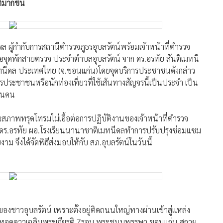
ล ผู้กำกับการสถานีตำรวจภูธรอุบลรัตน์พร้อมเจ้าหน้าที่ตำรวจ
อจุดพักสายตรวจ ประจำตำบลอุบลรัตน์ จาก ดร.อรทัย สันติเมทนี
ทนีดล ประเทศไทย (จ.ขอนแก่น)โดยจุดบริการประชาชนดังกล่าว
รประชาชนหรือนักท่องเที่ยวที่ใช้เส้นทางสัญจรนี้เป็นประจำ เป็น
พันคน
สภาพทรุดโทรมไม่เอื้อต่อการปฏิบัติงานของเจ้าหน้าที่ตำรวจ
ก ดร.อรทัย ผอ.โรงเรียนนานาชาติเมทนีดลทำการปรับปรุงซ่อมแซม
 จึงได้จัดพิธีส่งมอบให้กับ สภ.อุบลรัตน์ในวันนี้
ของชาวอุบลรัตน์ เพราะตั้งอยู่ติดถนนใหญ่ทางผ่านเข้าสู่แหล่ง
ัตน์,หอดูดาวเฉลิมพระเกียรติ 7รอบ พระชนมพรรษา ขอนเเก่น,สกาย
า-ภูพานคำ รอยต่อกับ จ.หนองบัวลำภู ทางโรงเรียนนานาชาติเมทนี
ปรุงให้มีความสวยงามและพร้อมอำนวยความสะดวกแก่ชาวอุบลรัตน์