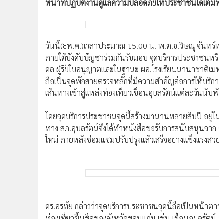
•
Management & HR
•
MGR Live
วันนี้(8พ.ค.)เวลาประมาณ 15.00 น. พ.ต.อ.วิษณุ จันทร์พ
•
Infographic
ภายใต้บังคับบัญชาร่วมกันรับมอบ จุดบริการประชาชนหรื
•
การเมือง
ดล ผู้รับใบอนุญาตและในฐานะ ผอ.โรงเรียนนานาชาติเม
•
ท่องเที่ยว
ถือเป็นจุดพักสายตรวจหลักที่มีความสำคัญต่อการให้บริกา
•
กีฬา
เส้นทางเข้าสู่แหล่งท่องเที่ยวเขื่อนอุบลรัตน์แต่ละวันนับ
•
ต่างประเทศ
โดยจุดบริการประชาชนจุดนี้สร้างมานานหลายสิบปี อยู่ใน
•
Special Scoop
ทาง สภ.อุบลรัตน์จึงได้ทำหนังสือขอรับการสนับสนุนจา
•
เศรษฐกิจ-ธุรกิจ
ใหม่ ภายหลังซ่อมแซมปรับปรุงแล้วเสร็จอย่างแข็งแรงสวยงาม
•
จีน
•
ชุมชน-คุณภาพชีวิต
•
อาชญากรรม
•
Motoring
•
เกม
ดร.อรทัย กล่าวว่าจุดบริการประชาชนจุดนี้ถือเป็นหน้าตา
•
วิทยาศาสตร์
ท่องเที่ยวขึ้นชื่อของจังหวัดขอนแก่น เช่น เขื่อนอุบลร
•
SMEs
วอล์กภูแอ่น จุดชมวิวช่องเขาขาด อุทยานแห่งชาติภูเก้
•
หุ้น
ดลมีความยินดีอย่างยิ่งที่ได้มีโอกาสดูแลซ่อมแซมปรับ