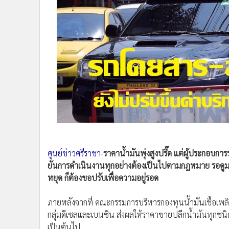
•
Management & HR
•
MGR Live
•
Infographic
•
การเมือง
•
ท่องเที่ยว
•
กีฬา
•
ต่างประเทศ
•
Special Scoop
•
เศรษฐกิจ-ธุรกิจ
•
จีน
•
ชุมชน-คุณภาพชีวิต
ศูนย์ข่าวศรีราชา
-
ราคาน้ำมันพุ่งสูงปรี๊ด แต่ผู้ประกอบกา
•
อาชญากรรม
ยันการดำเนินงานทุกอย่างต้องเป็นไปตามกฎหมาย รอดูมา
•
Motoring
หยุด ก็ต้องขอปรับเพื่อความอยู่รอด
•
เกม
•
วิทยาศาสตร์
ภายหลังจากที่ คณะกรรมการบริหารกองทุนน้ำมันเชื้อเพล
•
SMEs
กลุ่มดีเซลและเบนซิน ส่งผลให้ราคาขายปลีกน้ำมันทุกชนิดป
•
หุ้น
เป็นต้นไป