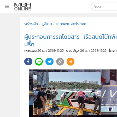
เลือกเครื่องมือท
•
หน้าหลัก
หน้าหลัก
ภูมิภาค
ภาคกลาง-ตะวันออก
ค้นหา
•
ทันเหตุการณ์
Google
•
ภาคใต้
ผู้ประกอบการรถโดยสาร- เรือสปีดโบ๊ทพัทยา
•
ภูมิภาค
MGR Onl
ปรี๊ด
•
Online Section
เผยแพร่:
26 มี.ค. 2569 15:25
ปรับปรุง:
26 มี.ค. 2569 15:25
โดย: 
ค้นหาขั
•
บันเทิง
•
ผู้จัดการรายวัน
•
คอลัมนิสต์
•
ละคร
•
CbizReview
•
Cyber BIZ
•
ผู้จัดกวน
•
Good health & Well-being
•
Green Innovation & SD