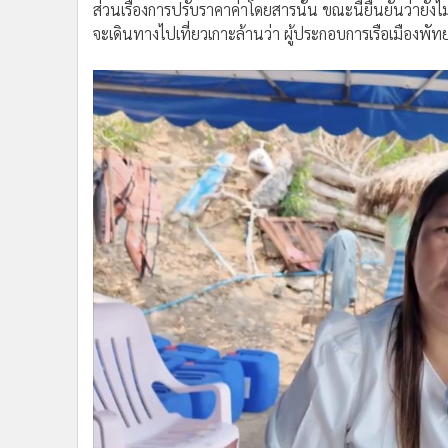
ผู้ประกอบเรือสปีดโบ๊ท ทยอมรับตกใจราคาน้ำมันพุ่งพร
ด้าน น.ส. ชลิตา บุญมาฉาย นายกสมาคมเรือเร็วโดยสารบ
อย่างไรก็ตามถึงแม้ราคาน้ำมันจะเพิ่มสูงขึ้น ในฐานะผู้
น้ำมันอย่าขาดแคลน เพราะหากเป็นเช่นนั้น ผู้ประกอบก
ส่วนเรื่องการปรับราคาค่าโดยสารนั้น ขณะนี้ยืนยันว่ายังไ
จะเดินทางไปเที่ยวเกาะล้านว่า ผู้ประกอบการเรือเมืองพัทยา