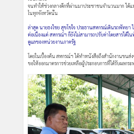
•
อินโดจีน
จนทำให้ช่วงกลางดึกที่ผ่านมาประชาชนจำนวนมาก ได้แ
•
กองทุนรวม
ในทุกจังหวัดนั้น
•
Celeb Online
ล่าสุด นายธงไชย สุขโขใจ ประธานสหกรณ์เดินรถพัทยา ได้
•
Factcheck
ต่อเนื่องแต่ สหกรณ์ฯ ก็ยังไม่สามารถปรับค่าโดยสารได้ใ
•
ญี่ปุ่น
ดูแลของหน่วยงานภาครัฐ
•
News1
•
Gotomanager
โดยในเบื้องต้น สหกรณ์ฯ ได้ทำหนังสือถึงสำนักงานขนส่งจ
ขอให้ออกมาตรการช่วยเหลือผู้ประกอบการที่ได้รับผลกระ