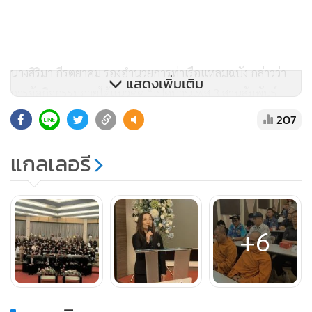
นางสิริมา กีรตยาคม รองอำนวยการท่าเรือแหลมฉบัง กล่าวว่า
แสดงเพิ่มเติม
การจัดกิจกรรมภายใต้แนวคิด “เปิดบ้านเฟส 3 สานสัมพันธ์
ชุมชน” มีเป้าหมายเพื่อให้ประชาชนรอบพื้นที่โครงการฯ ได้รับ
207
ทราบข้อมูลการก่อสร้างและการดำเนินงานตามมาตรการ EHIA
อย่างโปร่งใส เพื่อสร้างความเข้าใจ ลดความวิตกกังวล และเปิด
แกลเลอรี
โอกาสให้ประชาชนเสนอความคิดเห็น ซึ่งผู้รับจ้างก่อสร้างจะนำ
ไปพิจารณาปรับปรุงการดำเนินงาน เพื่อสร้างความเชื่อมั่นและ
การยอมรับต่อโครงการพัฒนาท่าเรือแหลมฉบัง ระยะที่ 3
+6
ด้าน นางสาวลัลลิฬา จิตร์สม ผู้อำนวยการโครงการร่วม กล่าวเพิ่ม
เติมว่า กิจกรรมครั้งนี้เป็นความร่วมมือระหว่างผู้รับจ้างก่อสร้าง