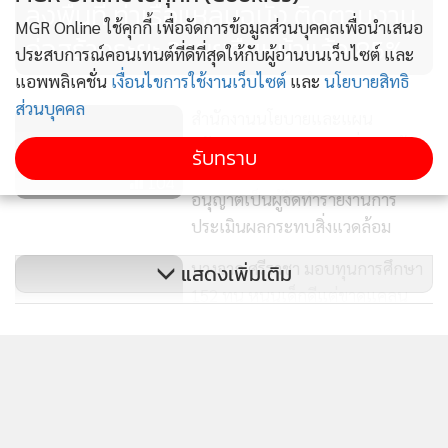
ลงพื้นที่ ท่าเรือแหลมฉบัง ติดตามงาน
ให้โครงการสามารถดำเนินไปได้อย่างยั่งยืน และเกิดประโยชน์
MGR Online ใช้คุกกี้ เพื่อจัดการข้อมูลส่วนบุคคลเพื่อนำเสนอ
ก่อสร้างระยะ 3 เผยคืบหน้าแล้ว 85%
สูงสุดต่อชุมชน สังคม และเศรษฐกิจของประเทศ
ประสบการณ์คอนเทนต์ที่ดีที่สุดให้กับผู้อ่านบนเว็บไซต์ และ
แอพพลิเคชั่น
เงื่อนไขการใช้งานเว็บไซต์
และ
นโยบายสิทธิ
ส่วนบุคคล
สำนักงานนโยบายและแผน
ทรัพยากรธรรมชาติและสิ่งแวดล้อม
รับทราบ
ออกประกาศที่เกี่ยวข้องกับการ
104
อนุญาตเป็นผู้จัดทำรายงานการ
ประเมินผลกระทบสิ่งแวดล้อม
บางจาก ศรีราชา มอบทุนการศึกษา
แสดงเพิ่มเติม
152 ทุน หนุนเด็กดีแต่ขาดแคลน
หนุนสร้างโอกาส ลดเหลื่อมล้ำ
89
ข่าวในหมวดล่าสุด
ทางการศึกษา
[ข้อมูลที่ถูกลบ]
กองทัพเรือเปิดภาพฐานปฏิบัติการชายแดนจันทบุรี-
1
ตราด หลังปรับปรุงแล้ว ย้ำบังเกอร์แข็งแรง ใช้งานได้จริง