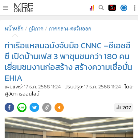
•
หน้าหลัก
หน้าหลัก
ภูมิภาค
ภาคกลาง-ตะวันออก
•
ทันเหตุการณ์
•
ท่าเรือแหลมฉบังจับมือ CNNC –ซีเอชอี
ภาคใต้
•
ภูมิภาค
ซี เปิดบ้านเฟส 3 พาชุมชนกว่า 180 คน
•
Online Section
เยี่ยมชมงานก่อสร้าง สร้างความเชื่อมั่น
•
บันเทิง
EHIA
•
ผู้จัดการรายวัน
เผยแพร่:
17 ธ.ค. 2568 11:24
ปรับปรุง:
17 ธ.ค. 2568 11:24
โดย:
•
คอลัมนิสต์
ผู้จัดการออนไลน์
•
ละคร
207
•
CbizReview
•
Cyber BIZ
•
ผู้จัดกวน