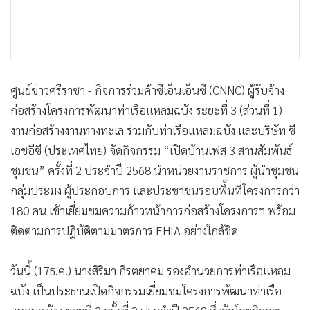
•
เกม
•
วิทยาศาสตร์
•
SMEs
•
หุ้น
ศูนย์ข่าวศรีราชา - กิจการร่วมค้าซีเอ็นเอ็นซี (CNNC) ผู้รับจ้าง
•
อินโดจีน
ก่อสร้างโครงการพัฒนาท่าเรือแหลมฉบัง ระยะที่ 3 (ส่วนที่ 1)
•
กองทุนรวม
งานก่อสร้างงานทางทะเล ร่วมกับท่าเรือแหลมฉบัง และบริษัท ซี
•
Celeb Online
เอชอีซี (ประเทศไทย) จัดกิจกรรม “เปิดบ้านเฟส 3 สานสัมพันธ์
•
Factcheck
ชุมชน” ครั้งที่ 2 ประจำปี 2568 นำหน่วยงานราชการ ผู้นำชุมชน
•
ญี่ปุ่น
กลุ่มประมง ผู้ประกอบการ และประชาชนรอบพื้นที่โครงการกว่า
•
News1
180 คน เข้าเยี่ยมชมความก้าวหน้าการก่อสร้างโครงการฯ พร้อม
•
Gotomanager
ติดตามการปฏิบัติตามมาตรการ EHIA อย่างใกล้ชิด
วันนี้ (17ธ.ค.) นางสิริมา กีรตยาคม รองอำนวยการท่าเรือแหลม
ฉบัง เป็นประธานเปิดกิจกรรมเยี่ยมชมโครงการพัฒนาท่าเรือ