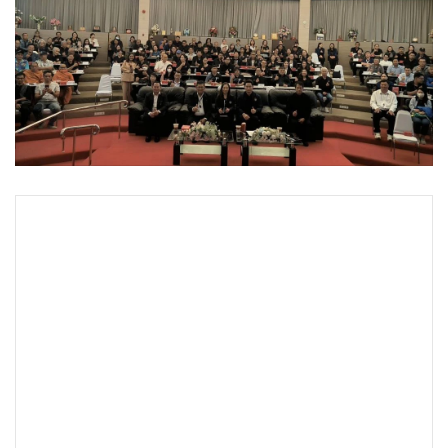
•
Good health & Well-being
•
Green Innovation & SD
•
Management & HR
•
MGR Live
•
Infographic
•
การเมือง
•
ท่องเที่ยว
•
กีฬา
•
ต่างประเทศ
•
Special Scoop
•
เศรษฐกิจ-ธุรกิจ
•
จีน
•
ชุมชน-คุณภาพชีวิต
•
อาชญากรรม
•
Motoring