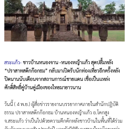
•
Good health & Well-being
•
Green Innovation & SD
•
Management & HR
•
MGR Live
•
Infographic
•
การเมือง
•
ท่องเที่ยว
สระแก้ว-
ชาวบ้านหนองจาน -หนองหญ้าแก้ว สุดปลื้มหลัง
•
กีฬา
“ปราสาทสด๊กก๊อกธม” กลับมาเปิดรับนักท่องเที่ยวอีกครั้งหลัง
•
ต่างประเทศ
ปิดนานนับเดือนจากสถานการณ์ชายแดน เชื่อเป็นแหล่ง
•
Special Scoop
ศักดิ์สิทธิ์คู่บ้านคู่เมืองของไทยมายาวนาน
•
เศรษฐกิจ-ธุรกิจ
•
จีน
วันนี้ ( 4 พ.ย.) ผู้สื่อข่าวรายงานบรรยากาศภายในสำนักปฏิบัติ
•
ชุมชน-คุณภาพชีวิต
ธรรม ปราสาทสด๊กก๊อกธม บ้านหนองหญ้าแก้ว อ.โคกสูง
•
อาชญากรรม
จ.สระแก้ว ว่าเป็นไปด้วยความคึกคักหลังชาวบ้านในพื้นที่ได้ร่วม
•
Motoring