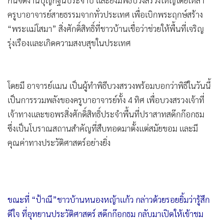
กันจัดงานบุญกฐินประจำปี และยังมีพิธีบวงสรวงใหญ่โดยเหล่า
•
เกม
ครูบาอาจารย์สายธรรมจากทั่วประเทศ เพื่อเบิกพระฤกษ์สร้าง
•
วิทยาศาสตร์
“พระแม่โสมา” สิ่งศักดิ์สิทธิ์ที่ชาวบ้านเชื่อว่าช่วยให้พื้นที่เจริญ
•
SMEs
รุ่งเรืองและเกิดความสงบสุขในประเทศ
•
หุ้น
•
อินโดจีน
•
กองทุนรวม
โดยมี อาจารย์แมน เป็นผู้ทำพิธีบวงสรวงพร้อมบอกว่าพิธีในวันนี้
•
Celeb Online
เป็นการรวมพลังของครูบาอาจารย์ทั้ง 4 ทิศ เพื่อบวงสรวงเจ้าที่
เจ้าทางและขอพรสิ่งศักดิ์สิทธิ์ประจำพื้นที่ปราสาทสด๊กก๊อกธม
•
Factcheck
ซึ่งเป็นโบราณสถานสำคัญที่สืบทอดมาตั้งแต่สมัยขอม และมี
•
ญี่ปุ่น
คุณค่าทางประวัติศาสตร์อย่างยิ่ง
•
News1
•
Gotomanager
ขณะที่ “ป้าณี”ชาวบ้านหนองหญ้าแก้ว กล่าวด้วยรอยยิ้มว่ารู้สึก
ดีใจ ที่อุทยานประวัติศาสตร์ สด๊กก๊อกธม กลับมาเปิดให้เข้าชม