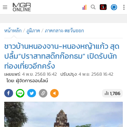
•
หน้าหลัก
•
หน้าหลัก
ทันเหตุการณ์
ภูมิภาค
ภาคกลาง-ตะวันออก
•
ภาคใต้
ชาวบ้านหนองจาน-หนองหญ้าแก้ว สุด
•
ภูมิภาค
ปลื้ม“ปราสาทสด๊กก๊อกธม” เปิดรับนัก
•
Online Section
ท่องเที่ยวอีกครั้ง
•
บันเทิง
เผยแพร่:
4 พ.ย. 2568 16:42
ปรับปรุง:
4 พ.ย. 2568 16:42
•
ผู้จัดการรายวัน
โดย: ผู้จัดการออนไลน์
•
คอลัมนิสต์
•
ละคร
1,786
•
CbizReview
•
Cyber BIZ
•
ผู้จัดกวน