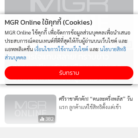
MGR Online ใช้คุกกี้ (Cookies)
MGR Online ใช้คุกกี้ เพื่อจัดการข้อมูลส่วนบุคคลเพื่อนำเสนอ
ประสบการณ์คอนเทนต์ที่ดีที่สุดให้กับผู้อ่านบนเว็บไซต์ และ
754
แอพพลิเคชั่น
เงื่อนไขการใช้งานเว็บไซต์
และ
นโยบายสิทธิ
แม่ทหารใจแทบสลาย! ทราบข่าว
ส่วนบุคคล
ลูกชายเหยียบกับระเบิดเขมรขาขาด
รับทราบ
ขอพรสิ่งศักดิ์สิทธิ์ให้ลูกปลอดภัย
ศรีราชาคึกคัก! “คนละครึ่งพลัส” วัน
แรก ลูกค้าแห่ใช้สิทธิตั้งแต่เช้า
382
อยุธยายังอ่วม! น้ำท่วม 8 อำเภอ