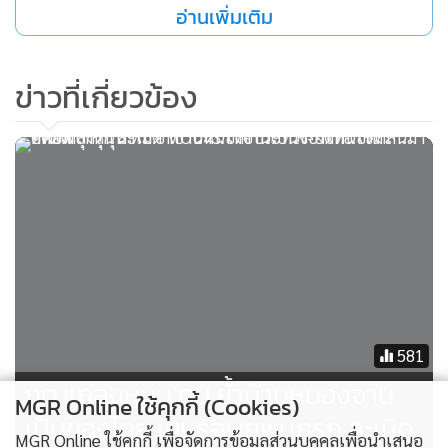
อ่านเพิ่มเติม
สะท้อนให้เห็นถึงความห่วงใยและน้ำใจจากพี่น้องประชาชนที่มี
ต่อเจ้าหน้าที่ทหารผู้เสียสละทำหน้าที่ปกป้องชายแดนไทย
ข่าวที่เกี่ยวข้อง
ทั้งนี้ พื้นที่บ้านหนองจาน ถือเป็นแนวชายแดนสำคัญของ อ.โคก
สูง จ.สระแก้ว ซึ่งในช่วงที่ผ่านมาได้รับความสนใจจากประชาชน
ในหลายพื้นที่ เดินทางมาสนับสนุนสิ่งของและให้กำลังใจแก่เจ้า
หน้าที่อย่างต่อเนื่อง....
581
กต.แถลงหนุน ทบ.ย้ำบ้านหนองจาน
MGR Online ใช้คุกกี้ (Cookies)
เป็นของไทย เขมรอพยพบุกรุก ละเมิด
MGR Online ใช้คุกกี้ เพื่อจัดการข้อมูลส่วนบุคคลเพื่อนำเสนอ