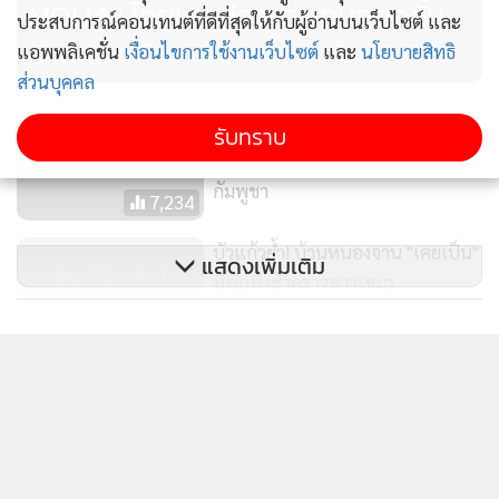
MOU43 ไทยประท้วง-อดทนอดกลั้น
ประสบการณ์คอนเทนต์ที่ดีที่สุดให้กับผู้อ่านบนเว็บไซต์ และ
มาตลอด
แอพพลิเคชั่น
เงื่อนไขการใช้งานเว็บไซต์
และ
นโยบายสิทธิ
ส่วนบุคคล
ว่าแล้ว! สื่อเขมรได้ที อ้างคำพูดผู้ว่าฯ
รับทราบ
สระแก้ว บ้านหนองจานเป็นของ
กัมพูชา
7,234
บัวแก้วย้ำ! บ้านหนองจาน "เคยเป็น"
แสดงเพิ่มเติม
ที่พักพิงชั่วคราวชาวเขมร
38
ข่าวในหมวดล่าสุด
ข่าวจริง! บ้านหนองจาน จ.สระแก้ว
เป็นอาณาเขตประเทศไทย
FLE โรดโชว์หุ้นจ.ขอนแก่น! ชูผู้นำระบบน้ำครบวงจร
1
เสนอขาย IPO 100 ล้านหุ้น จ่อเข้าตลาด mai
117
2