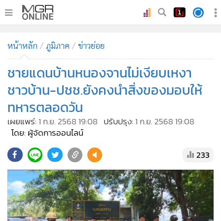
•
หน้าหลัก
หน้าหลัก
ภูมิภาค
ข่าวย่อย
•
ทันเหตุการณ์
•
ชายแดนบ้านหนองจานไม่เงียบเหงา
ภาคใต้
•
ภูมิภาค
ชาวบ้าน-ปชช.ยังคงนำสิ่งของมอบให้
•
Online Section
ทหารตลอดวัน
•
บันเทิง
เผยแพร่:
1 ก.ย. 2568 19:08
ปรับปรุง:
1 ก.ย. 2568 19:08
•
ผู้จัดการรายวัน
โดย: ผู้จัดการออนไลน์
•
คอลัมนิสต์
233
•
ละคร
•
CbizReview
•
Cyber BIZ
•
ผู้จัดกวน