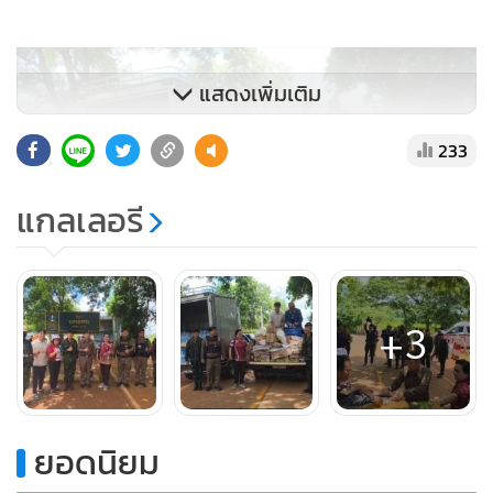
แสดงเพิ่มเติม
233
แกลเลอรี
+3
โดย พ.อ. ชัยณรงค์ กาสี ผู้บังคับการหน่วยเฉพาะกิจ (ฉก.) กอง
กำลังบูรพา เป็นผู้รับมอบและมี พล.ต.ต. ถาวร ดุลยวิทย์ผู้
บังคับการตำรวจภูธรจังหวัดสระแก้ว เดินทางมาให้กำลังใจทหาร
ยอดนิยม
แนวชายแดนด้วยเช่นกันส่งผลให้บรรยากาศในพื้นที่ยังเต็มไป
ด้วยความอบอุ่นและเป็นกันเอง