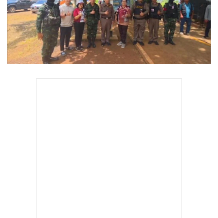
•
Good health & Well-being
•
Green Innovation & SD
•
Management & HR
•
MGR Live
•
Infographic
•
การเมือง
•
ท่องเที่ยว
•
กีฬา
•
ต่างประเทศ
•
Special Scoop
•
เศรษฐกิจ-ธุรกิจ
•
จีน
•
ชุมชน-คุณภาพชีวิต
•
อาชญากรรม
•
Motoring