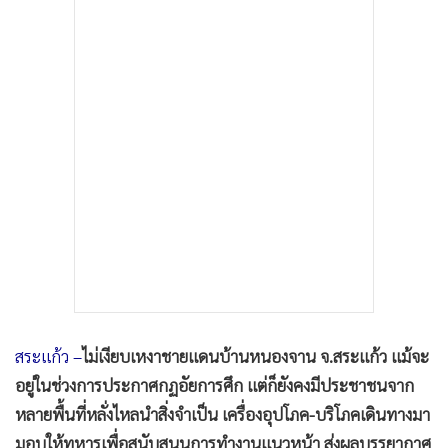
•
เกม
•
วิทยาศาสตร์
•
SMEs
•
หุ้น
•
อินโดจีน
•
กองทุนรวม
•
Celeb Online
•
Factcheck
•
ญี่ปุ่น
•
News1
•
Gotomanager
สระแก้ว –
ไม่เงียบเหงาชายแดนบ้านหนองจาน จ.สระแก้ว แม้จะ
อยู่ในช่วงการประกาศกฏอัยการศึก แต่ก็ยังคงมีประชาชนจาก
หลายพื้นที่หลั่งไหลนำสิ่งจำเป็น เครื่องอุปโภค-บริโภคเดินทางมา
มอบให้ทหารเพื่อสนับสนุนการทำงานแนวหน้า ส่งผลบรรยากาศ