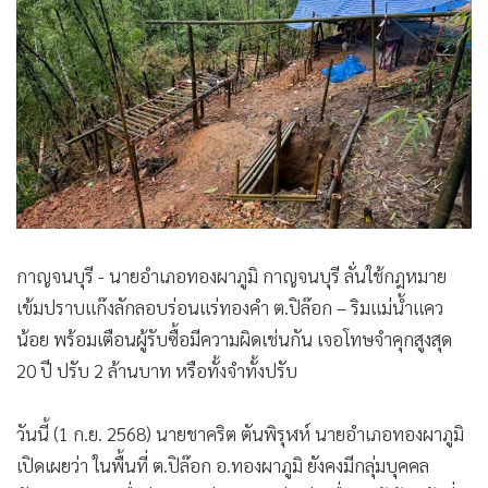
•
Good health & Well-being
•
Green Innovation & SD
•
Management & HR
•
MGR Live
•
Infographic
•
การเมือง
•
ท่องเที่ยว
•
กีฬา
•
ต่างประเทศ
กาญจนบุรี - นายอำเภอทองผาภูมิ กาญจนบุรี ลั่นใช้กฎหมาย
•
Special Scoop
เข้มปราบแก๊งลักลอบร่อนแร่ทองคำ ต.ปิล๊อก – ริมแม่น้ำแคว
•
เศรษฐกิจ-ธุรกิจ
น้อย พร้อมเตือนผู้รับซื้อมีความผิดเช่นกัน เจอโทษจำคุกสูงสุด
20 ปี ปรับ 2 ล้านบาท หรือทั้งจำทั้งปรับ
•
จีน
•
ชุมชน-คุณภาพชีวิต
วันนี้ (1 ก.ย. 2568) นายชาคริต ตันพิรุฬห์ นายอำเภอทองผาภูมิ
•
อาชญากรรม
เปิดเผยว่า ในพื้นที่ ต.ปิล๊อก อ.ทองผาภูมิ ยังคงมีกลุ่มบุคคล
•
Motoring