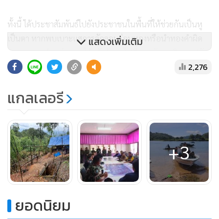
ทั้งนี้ ได้ประชาสัมพันธ์ไปยังประชาชนในพื้นที่ให้ช่วยกันเป็นหู
เป็นตา หากพบเบาะแสการลักลอบร่อนทองหรือนำทองคำผิด
แสดงเพิ่มเติม
กฎหมายมาจำหน่าย ขอให้แจ้งข้อมูลไปที่ นายวัลลภ จินดา ปลัด
2,276
อำเภองานป้องกัน โทร. 06-3904-1970
แกลเลอรี
+3
ยอดนิยม