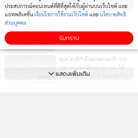
ประชากรแฝงลักลอบร่อนทองคำ
ประสบการณ์คอนเทนต์ที่ดีที่สุดให้กับผู้อ่านบนเว็บไซต์ และ
แอพพลิเคชั่น
เงื่อนไขการใช้งานเว็บไซต์
และ
นโยบายสิทธิ
ส่วนบุคคล
เครือข่าย ปชช.ยื่นศาล ปค. ถอนมติ
ครม.อนุมัติแผนแม่จัดการแร่ฉบับ 2
รับทราบ
ปชช.ไร้ส่วนร่วมสร้างผลกระทบ
72
จนท.สนธิกำลังสะกดรอยเท้า รวบ
100 แรงงานเมียนมากลางป่า ใช้
แสดงเพิ่มเติม
เวลา 4 วันลักลอบเข้าไทย สุดท้าย
225
ถูกจับ
ข่าวในหมวดล่าสุด
ศาลทองผาภูมิจำคุก 2 สาวกะเหรี่ยง
แก๊งร่อนทอง คนละ 3 ปี ไม่รอ
สะเทือนใจ! เด็ก 13-14 รับจ้างฝังยาบ้า ได้คนละ 50 บาท
ลงอาญา สั่งชดใช้ค่าเสียหายกรมอุ
1
628
ซุกป่าเมืองกาญจน์ เจอ 4,400 เม็ด
ทยานฯ
2