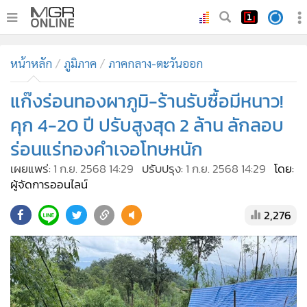
•
หน้าหลัก
หน้าหลัก
ภูมิภาค
ภาคกลาง-ตะวันออก
•
ทันเหตุการณ์
•
แก๊งร่อนทองผาภูมิ-ร้านรับซื้อมีหนาว!
ภาคใต้
•
ภูมิภาค
คุก 4-20 ปี ปรับสูงสุด 2 ล้าน ลักลอบ
•
Online Section
ร่อนแร่ทองคำเจอโทษหนัก
•
บันเทิง
เผยแพร่:
1 ก.ย. 2568 14:29
ปรับปรุง:
1 ก.ย. 2568 14:29
โดย:
•
ผู้จัดการรายวัน
ผู้จัดการออนไลน์
•
คอลัมนิสต์
2,276
•
ละคร
•
CbizReview
•
Cyber BIZ
•
ผู้จัดกวน