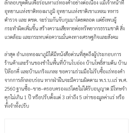
ลักลอบขุดดินเพื่อร่อนหาแร่ทองคำอย่างต่อเนื่อง แม้เจ้าหน้าที่
•
เกม
อุทยานแห่งชาติทองผาภูมิ อุทยานแห่งชาติเขาแหลม ทหาร
•
วิทยาศาสตร์
ตำรวจ และ ตชด. จะร่วมกันจับกุมมาโดยตลอด แต่ยังพบผู้
•
SMEs
กระทำผิดเพิ่มขึ้น สร้างความเสียหายต่อทรัพยากรธรรมชาติ สิ่ง
•
หุ้น
แวดล้อม และกระทบต่อความมั่นคงทางเศรษฐกิจและสังคม
•
อินโดจีน
•
กองทุนรวม
ล่าสุด อำเภอทองผาภูมิได้มีหนังสือด่วนที่สุดถึงผู้ประกอบการ
•
Celeb Online
ร้านค้าและร้านของชำในพื้นที่บ้านโบอ่อง บ้านโพธิ์สามต้น บ้าน
•
Factcheck
ปิล๊อกคี่ และบ้านเกริงแกละ ขอความร่วมมือไม่รับซื้อแร่ทองคำ
•
ญี่ปุ่น
จากการลักลอบร่อน หากฝ่าฝืนจะมีความผิดตาม พ.ร.บ.แร่ พ.ศ.
•
News1
2560 ฐานซื้อ–ขาย–ครอบครองแร่โดยไม่ได้รับอนุญาต มีโทษจำ
คุกไม่เกิน 1 ปี หรือปรับตั้งแต่ 3 เท่าถึง 5 เท่าของมูลค่าแร่ หรือ
•
Gotomanager
ทั้งจำทั้งปรับ