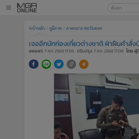
เลือกเครื่องมือท
•
หน้าหลัก
หน้าหลัก
ภูมิภาค
ภาคกลาง-ตะวันออก
ค้นหา
•
ทันเหตุการณ์
Google
•
ภาคใต้
เจออีกนักท่องเที่ยวต่างชาติ ฝ่าฝืนคำสั
•
ภูมิภาค
MGR Onl
เผยแพร่:
7 ส.ค. 2568 17:08
ปรับปรุง:
7 ส.ค. 2568 17:08
โดย: ผู
•
Online Section
ค้นหาขั
•
บันเทิง
•
ผู้จัดการรายวัน
•
คอลัมนิสต์
•
ละคร
•
CbizReview
•
Cyber BIZ
•
ผู้จัดกวน
•
Good health & Well-being
•
Green Innovation & SD