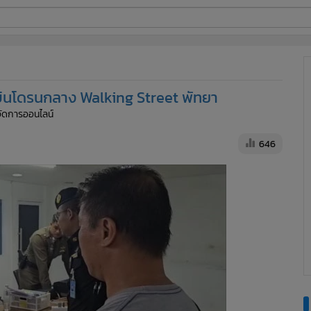
ี่ใช้
่งบินโดรนกลาง Walking Street พัทยา
ine
้จัดการออนไลน์
้นสูง
646