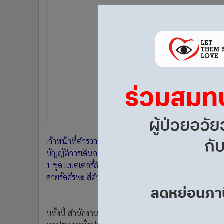
•
อินโดจีน
•
กองทุนรวม
•
Celeb Online
•
Factcheck
•
ญี่ปุ่น
•
News1
•
Gotomanager
เจ้าหน้าที่ตำรวจจึงได้ทำการบันทึกจับกุม พร้อมแจ้งข้
บัญญัติการเดินอากาศ พ.ศ. 2497 มาตรา 78 พร้อมยึดขอ
1 ชุด แบตเตอรี่ลิเธียมสำรอง 2 ก้อน รีโมตคอนโทรลสีด
สายรัดศีรษะ สีดำ-แดง และกระเป๋าสะพายสีดำ 1 ใ
บ
ทั้งนี้ สำนักงานการบินพลเรือนแห่งประเทศไทย (CAAT)