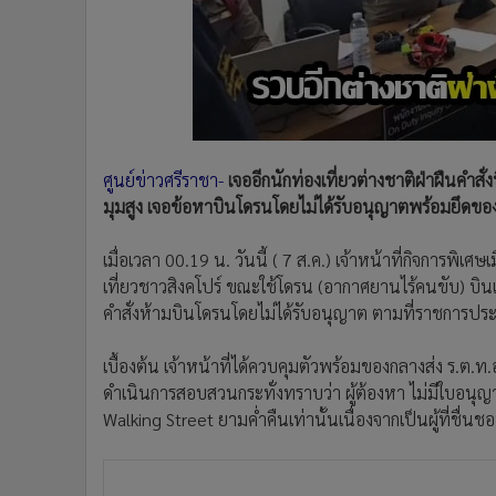
•
Management & HR
•
MGR Live
•
Infographic
•
การเมือง
•
ท่องเที่ยว
•
กีฬา
ศูนย์ข่าวศรีราชา-
เจออีกนักท่องเที่ยวต่างชาติฝ่าฝืนคำส
•
ต่างประเทศ
มุมสูง เจอข้อหาบินโดรนโดยไม่ได้รับอนุญาตพร้อมยึดขอ
•
Special Scoop
•
เศรษฐกิจ-ธุรกิจ
เมื่อเวลา 00.19 น. วันนี้ ( 7 ส.ค.) เจ้าหน้าที่กิจการพิเ
•
จีน
เที่ยวชาวสิงคโปร์ ขณะใช้โดรน (อากาศยานไร้คนขับ) บิน
•
ชุมชน-คุณภาพชีวิต
คำสั่งห้ามบินโดรนโดยไม่ได้รับอนุญาต ตามที่ราชการประ
•
อาชญากรรม
•
Motoring
เบื้องต้น เจ้าหน้าที่ได้ควบคุมตัวพร้อมของกลางส่ง ร.ต
ดำเนินการสอบสวนกระทั่งทราบว่า ผู้ต้องหา ไม่มีใบอนุญ
•
เกม
Walking Street ยามค่ำคืนเท่านั้นเนื่องจากเป็นผู้ที่ชื่
•
วิทยาศาสตร์
•
SMEs
•
หุ้น