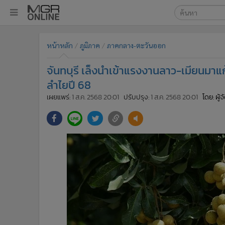
เลือกเครื่องมือท
•
หน้าหลัก
หน้าหลัก
ภูมิภาค
ภาคกลาง-ตะวันออก
ค้นหา
•
ทันเหตุการณ์
Google
•
ภาคใต้
จันทบุรี เล็งนำเข้าแรงงานลาว-เมียน
•
ภูมิภาค
MGR Onl
ลำไยปี 68
•
Online Section
เผยแพร่:
1 ส.ค. 2568 20:01
ปรับปรุง:
1 ส.ค. 2568 20:01
โดย: ผู้
ค้นหาขั
•
บันเทิง
•
ผู้จัดการรายวัน
•
คอลัมนิสต์
•
ละคร
•
CbizReview
•
Cyber BIZ
•
ผู้จัดกวน
•
Good health & Well-being
•
Green Innovation & SD