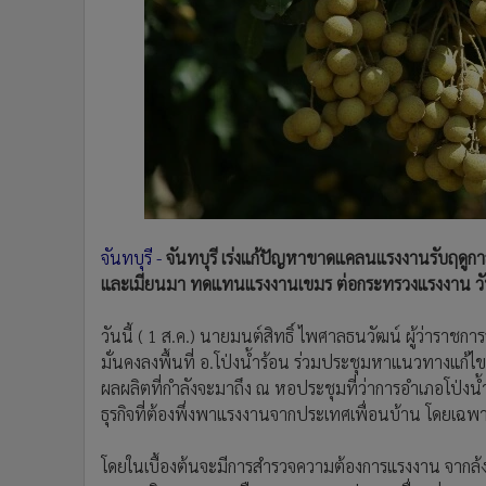
•
Management & HR
•
MGR Live
•
Infographic
•
การเมือง
•
ท่องเที่ยว
•
กีฬา
•
ต่างประเทศ
•
Special Scoop
•
เศรษฐกิจ-ธุรกิจ
จันทบุรี -
จันทบุรี เร่งแก้ปัญหาขาดแคลนแรงงานรับฤดูก
•
จีน
และเมียนมา ทดแทนแรงงานเขมร ต่อกระทรวงแรงงาน วันที
•
ชุมชน-คุณภาพชีวิต
•
อาชญากรรม
วันนี้ ( 1 ส.ค.) นายมนต์สิทธิ์ ไพศาลธนวัฒน์ ผู้ว่ารา
•
Motoring
มั่นคงลงพื้นที่ อ.โป่งน้ำร้อน ร่วมประชุมหาแนวทางแก
•
เกม
ผลผลิตที่กำลังจะมาถึง ณ หอประชุมที่ว่าการอำเภอโป่
ธุรกิจที่ต้องพึ่งพาแรงงานจากประเทศเพื่อนบ้าน โดย
•
วิทยาศาสตร์
•
SMEs
โดยในเบื้องต้นจะมีการสำรวจความต้องการแรงงาน จากล้ง ส
•
หุ้น