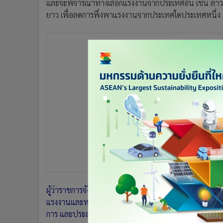
และจะพิจารณาทางเลือกแรงงานจากประเทศอื่น เช่น ล
•
อินโดจีน
ยาว เพื่อลดการพึ่งพาแรงงานจากประเทศใดประเทศหนึ่ง
•
กองทุนรวม
•
Celeb Online
•
Factcheck
•
ญี่ปุ่น
•
News1
•
Gotomanager
ผู้ว่าราชการจังหวัดจันทบุรี เตรียมที่จะนำข้อเสนอเร่ง
แรงงานและหน่วยงานที่เกี่ยวข้อง พร้อมขอลดค่าธรรมเนีย
การ และประสานการฝึกอบรมแรงงาน ร่วมกับกรมพัฒนาฝีมื