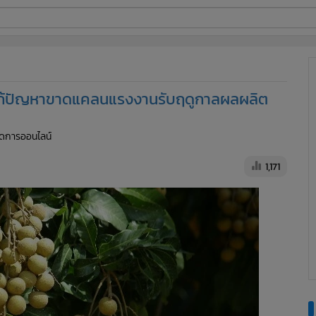
ี่ใช้
มาแก้ปัญหาขาดแคลนแรงงานรับฤดูกาลผลผลิต
ine
จัดการออนไลน์
้นสูง
1,171