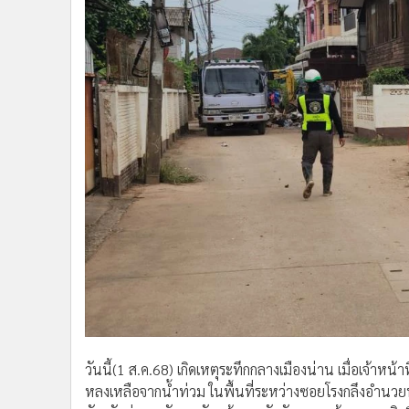
•
อินโดจีน
•
กองทุนรวม
•
Celeb Online
•
Factcheck
•
ญี่ปุ่น
•
News1
•
Gotomanager
วันนี้(1 ส.ค.68) เกิดเหตุระทึกกลางเมืองน่าน เมื่อเจ้าห
หลงเหลือจากน้ำท่วม ในพื้นที่ระหว่างซอยโรงกลึงอำนว
จังหวัดน่าน กลับพบวัตถุต้องสงสัยลักษณะคล้ายลูกระเบิ