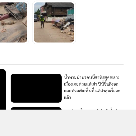
MGR Onli
MGR Online 
เสนอ ประสบก
เว็บไซต์ แ
253
นโยบายสิทธ