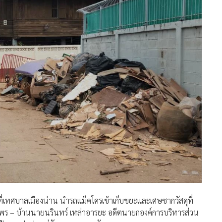
น้าที่เทศบาลเมืองน่าน นำรถแม็คโครเข้าเก็บขยะและเศษซากวัสดุที่
ยพร – บ้านนายนรินทร์ เหล่าอารยะ อดีตนายกองค์การบริหารส่วน
ดปืน ค. ปะปนอยู่กับขยะและเศษวัสดุ