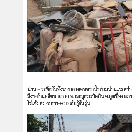
•
Management & HR
•
MGR Live
•
Infographic
•
การเมือง
•
ท่องเที่ยว
•
กีฬา
•
ต่างประเทศ
•
Special Scoop
•
เศรษฐกิจ-ธุรกิจ
•
จีน
น่าน – ระทึกกันทั้งบางกลางเศษซากน้ำท่วมน่าน..ระหว
•
ชุมชน-คุณภาพชีวิต
ลึงฯ-บ้านอดีตนายก อบจ. เจอลูกระเบิดปืน ค.ลูกเขื่อง ส
โร่แจ้ง ตร.-ทหาร-EOD เก็บกู้กันวุ่น
•
อาชญากรรม
•
Motoring
•
เกม
•
วิทยาศาสตร์
•
SMEs
•
หุ้น