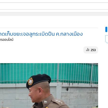
ี่ใช้
าดเก็บขยะเจอลูกระเบิดปืน ค.กลางเมือง
ine
การออนไลน์
้นสูง
253