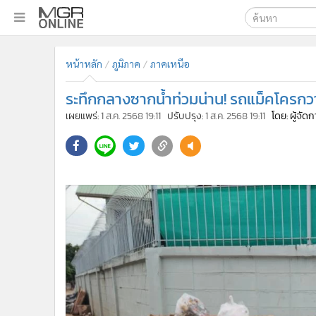
เลือกเครื่องมือท
•
หน้าหลัก
หน้าหลัก
ภูมิภาค
ภาคเหนือ
ค้นหา
•
ทันเหตุการณ์
Google
•
ภาคใต้
ระทึกกลางซากน้ำท่วมน่าน! รถแม็คโครกว
•
ภูมิภาค
MGR Onl
เผยแพร่:
1 ส.ค. 2568 19:11
ปรับปรุง:
1 ส.ค. 2568 19:11
โดย: ผู้จัด
•
Online Section
ค้นหาขั
•
บันเทิง
•
ผู้จัดการรายวัน
•
คอลัมนิสต์
•
ละคร
•
CbizReview
•
Cyber BIZ
•
ผู้จัดกวน
•
Good health & Well-being
•
Green Innovation & SD