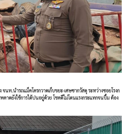
่าง จนท.นำรถแม็คโครกวาดเก็บขยะ-เศษซากวัสดุ ระหว่างซอยโรงก
ภาพคาดยังใช้การได้ปนอยู่ด้วย โชคดีไม่โดนแรงกระแทกจนบึ้ม ต้อง