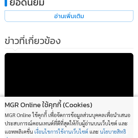
ยอดนิยม
ทั้งนี้ จังหวัดกาญจนบุรียังคงเดินหน้าปฏิบัติการเชิงรุกอย่างต่อ
เนื่อง พร้อมขอความร่วมมือประชาชนร่วมเป็นหูเป็นตา แจ้ง
อ่านเพิ่มเติม
เบาะแสยาเสพติดได้ที่ศูนย์อำนวยการป้องกันและปราบปรามยา
เสพติดจังหวัดกาญจนบุรี โทร. 063-9017948 และ 087-
ข่าวที่เกี่ยวข้อง
1705599 ตลอด 24 ชั่วโมง
MGR Online ใช้คุกกี้ (Cookies)
MGR Online ใช้คุกกี้ เพื่อจัดการข้อมูลส่วนบุคคลเพื่อนำเสนอ
1,606
ประสบการณ์คอนเทนต์ที่ดีที่สุดให้กับผู้อ่านบนเว็บไซต์ และ
จับสึก1พระสงฆ์ 5สามเณรวัดดังเมือง
แอพพลิเคชั่น
เงื่อนไขการใช้งานเว็บไซต์
และ
นโยบายสิทธิ