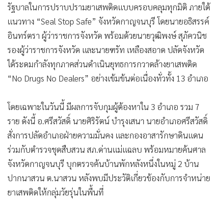
รัฐบาลในการปราบปรามยาเสพติดแบบครอบคลุมทุกมิติ ภายใต้
•
เกม
แนวทาง “Seal Stop Safe” จังหวัดกาญจนบุรี โดยนายอธิสรรค์
•
วิทยาศาสตร์
อินทร์ตรา ผู้ว่าราชการจังหวัด พร้อมด้วยนายวุฒิพงษ์ สุภัควนิช
•
SMEs
รองผู้ว่าราชการจังหวัด และนายฑรัท เหลืองสอาด ปลัดจังหวัด
•
หุ้น
ได้ระดมกำลังทุกภาคส่วนดำเนินยุทธการกวาดล้างยาเสพติด
•
อินโดจีน
“No Drugs No Dealers” อย่างเข้มข้นต่อเนื่องทั่วทั้ง 13 อำเภอ
•
กองทุนรวม
•
Celeb Online
โดยเฉพาะในวันนี้ มีผลการจับกุมผู้ต้องหาใน 3 อำเภอ รวม 7
•
Factcheck
ราย ดังนี้ อ.ศรีสวัสดิ์ นายศิริรัตน์ บำรุงเสนา นายอำเภอศรีสวัสดิ์
•
ญี่ปุ่น
สั่งการปลัดอำเภอฝ่ายความมั่นคง และกองอาสารักษาดินแดน
•
News1
ร่วมกับตำรวจชุดสืบสวน สภ.ด่านแม่แฉลบ พร้อมหมายค้นศาล
•
Gotomanager
จังหวัดกาญจนบุรี บุกตรวจค้นบ้านพักหลังหนึ่งในหมู่ 2 บ้าน
ปากนาสวน ต.นาสวน หลังพบมีประวัติเกี่ยวข้องกับการจำหน่าย
ยาเสพติดให้กลุ่มวัยรุ่นในพื้นที่