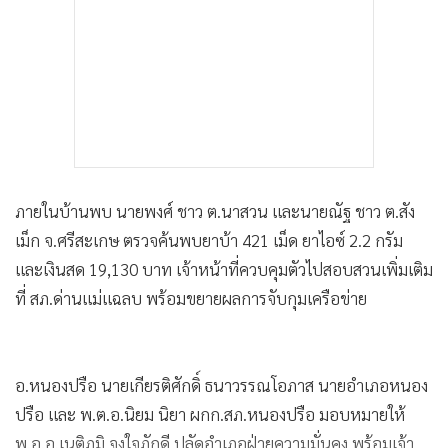
ภายในบ้านพบ นายพงศ์ ชาว ต.นาสวน และนายณัฐ ชาว ต.สัง
เม็ก จ.ศรีสะเกษ ตรวจค้นพบยาบ้า 421 เม็ด ยาไอซ์ 2.2 กรัม
และเงินสด 19,130 บาท เจ้าหน้าที่ควบคุมตัวไปสอบสวนเพิ่มเติม
ที่ สภ.ด่านแม่แฉลบ พร้อมขยายผลการจับกุมเครือข่าย
อ.หนองปรือ นายเกียรติศักดิ์ ธนาวรรณโอภาส นายอำเภอหนอง
ปรือ และ พ.ต.อ.นิยม นิยา ผกก.สภ.หนองปรือ มอบหมายให้
พ.อ.อ.เนติภูมิ จงใจภักดี ปลัดอำเภอฝ่ายความมั่นคง พร้อมเจ้า