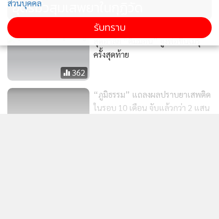
อุดรมั่วสุมเสพยาในกุฏิวัด
ส่วนบุคคล
รับทราบ
สุดอาลัย “คิมมอน” จูงพ่อขึ้นเมรุ
ครั้งสุดท้าย
362
“ภูมิธรรม” แถลงผลปราบยาเสพติด
ในรอบ 10 เดือน จับแล้วกว่า 2 แสน
คดี ยึดทรัพย์ 1.2 หมื่นล้าน
101
แสดงเพิ่มเติม
รวบสองผัวเมียซุกยาบ้า คาด่าน! เมีย
ต่างด้าวโดนคดีเข้าเมือง ผัวไทยเสี่ยง
ข่าวในหมวดล่าสุด
ถูกเพิกถอนสัญชาติ
1,207
ครม.ไฟเขียว 7.2 พันล้าน เดินหน้าอ่างเก็บน้ำคลองวัง
1
โตนด ขณะเครือข่ายภาคประชาชนย้ำค้านหากไม่แก้