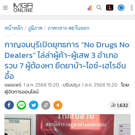
•
หน้าหลัก
หน้าหลัก
ภูมิภาค
ภาคกลาง-ตะวันออก
•
ทันเหตุการณ์
•
กาญจนบุรีเปิดยุทธการ “No Drugs No
ภาคใต้
•
ภูมิภาค
Dealers” ไล่ล่าผู้ค้า-ผู้เสพ 3 อำเภอ
•
Online Section
รวบ 7 ผู้ต้องหา ยึดยาบ้า-ไอซ์-เฮโรอีน
•
บันเทิง
อื้อ
•
ผู้จัดการรายวัน
เผยแพร่:
1 ส.ค. 2568 15:20
ปรับปรุง:
1 ส.ค. 2568 15:20
โดย:
•
คอลัมนิสต์
ผู้จัดการออนไลน์
•
ละคร
1,632
•
CbizReview
•
Cyber BIZ
•
ผู้จัดกวน