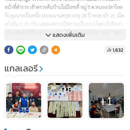
หน้าที่ตำรวจ เข้าตรวจค้นบ้านไม่มีเลขที่ หมู่ 5 ต.หนองปลาไหล
จับกุมนายเป็นหนึ่ง (สงวนนามสกุล) อายุ 28 ปี พบยาบ้า 21 เม็ด
เฮโรอีน 1.15 กรัม และผลตรวจปัสสาวะเป็นบวก โดยแจ้งข้อหา
“มียาเสพติดให้โทษประเภทที่ 1 ไว้ในครอบครองฯ” และ “เสพ
แสดงเพิ่มเติม
ยาเสพติดให้โทษฯ”
1,632
อ.ทองผาภูมิ นายชาคริต ตันพิรุฬห์ นายอำเภอทองผาภูมิ มอบ
แกลเลอรี
หมายให้นายกฤษฎา มูลสวัสดิ์ ปลัดอำเภอหัวหน้ากลุ่มงานบริหาร
งานปกครอง พร้อม ตร. สภ.ทองผาภูมิ และหน่วยความมั่นคง
ร่วมเข้าตรวจสอบเพิงพักในสวนยางพารา หมู่ 5 ต.ท่าขนุน จับกุม
นายแดง (ไม่มีชื่อสกุล) อายุ 31 ปี พร้อมเฮโรอีน 0.763 กรัม นาย
+1
วิทยากร (สงวนนามสกุล) อายุ 26 ปี เฮโรอีน 0.049 กรัม นายธนัช
อายุ 20 ปี ไม่พบยาเสพติด แต่ปัสสาวะสีม่วง ทั้งสามรายถูกส่งตัว
ดำเนินคดีตามกฎหมายที่ สภ.ทองผาภูมิ