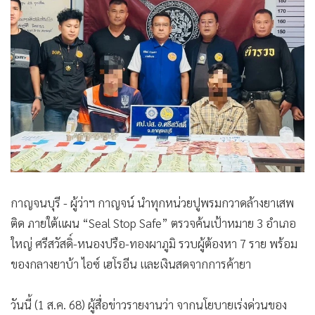
•
Good health & Well-being
•
Green Innovation & SD
•
Management & HR
•
MGR Live
•
Infographic
•
การเมือง
•
ท่องเที่ยว
•
กีฬา
•
ต่างประเทศ
•
Special Scoop
กาญจนบุรี - ผู้ว่าฯ กาญจน์ นำทุกหน่วยปูพรมกวาดล้างยาเสพ
•
เศรษฐกิจ-ธุรกิจ
ติด ภายใต้แผน “Seal Stop Safe” ตรวจค้นเป้าหมาย 3 อำเภอ
•
จีน
ใหญ่ ศรีสวัสดิ์-หนองปรือ-ทองผาภูมิ รวบผู้ต้องหา 7 ราย พร้อม
•
ชุมชน-คุณภาพชีวิต
ของกลางยาบ้า ไอซ์ เฮโรอีน และเงินสดจากการค้ายา
•
อาชญากรรม
วันนี้ (1 ส.ค. 68) ผู้สื่อข่าวรายงานว่า จากนโยบายเร่งด่วนของ
•
Motoring