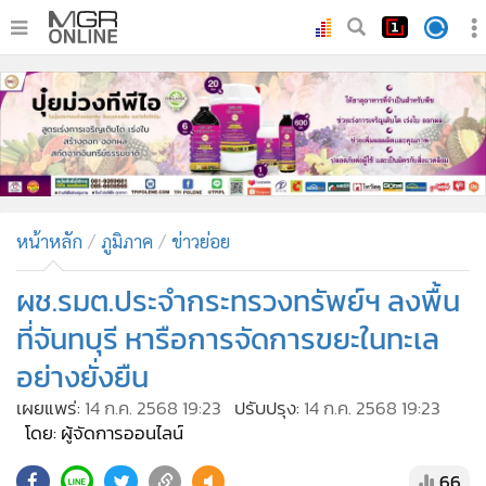
•
หน้าหลัก
•
ทันเหตุการณ์
•
ภาคใต้
•
ภูมิภาค
•
Online Section
หน้าหลัก
ภูมิภาค
ข่าวย่อย
•
บันเทิง
•
ผู้จัดการรายวัน
ผช.รมต.ประจำกระทรวงทรัพย์ฯ ลงพื้น
•
คอลัมนิสต์
ที่จันทบุรี หารือการจัดการขยะในทะเล
•
ละคร
อย่างยั่งยืน
•
CbizReview
เผยแพร่:
14 ก.ค. 2568 19:23
ปรับปรุง:
14 ก.ค. 2568 19:23
•
Cyber BIZ
โดย: ผู้จัดการออนไลน์
•
ผู้จัดกวน
66