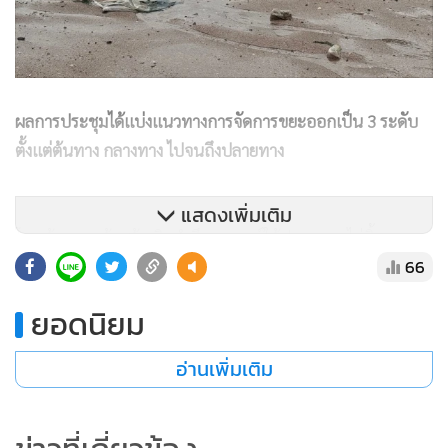
ผลการประชุมได้แบ่งแนวทางการจัดการขยะออกเป็น 3 ระดับ
ตั้งแต่ต้นทาง กลางทาง ไปจนถึงปลายทาง
แสดงเพิ่มเติม
โดย ต้นทาง เน้นสร้างจิตสำนึก รณรงค์ให้ประชาชนไม่ทิ้งขยะลง
66
แม่น้ำ ลำคลอง หรือทะเล พร้อมส่งเสริมการคัดแยกขยะตั้งแต่
ครัวเรือน ร้านค้า โรงแรม และชุมชนชายฝั่ง โดยเสนอของบ
ยอดนิยม
ประมาณเพื่อติดตั้ง “บูมตาข่ายดักขยะ” ตามคลองและทางน้ำ
ก่อนไหลลงสู่ทะเล
อ่านเพิ่มเติม
กลางทาง เน้นเพิ่มความถี่ในการจัดเก็บขยะที่ถูกพัดมาขึ้นฝั่ง โดย
เฉพาะช่วงที่มีกระแสน้ำแรง เสนอให้ใช้เครื่องจักรร่วมกับกำลัง