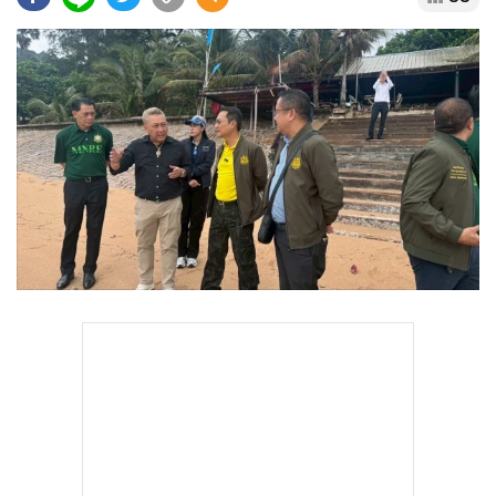
•
Good health & Well-being
•
Green Innovation & SD
•
Management & HR
•
MGR Live
•
Infographic
•
การเมือง
•
ท่องเที่ยว
•
กีฬา
•
ต่างประเทศ
•
Special Scoop
•
เศรษฐกิจ-ธุรกิจ
•
จีน
•
ชุมชน-คุณภาพชีวิต
•
อาชญากรรม
•
Motoring