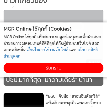
ข่าวที่เกี่ยวข้อง
อาสาสมัครในพื้นที่
และ ปลายทาง จำเป็นต้องมี “ศูนย์คัดแยกและกำจัดขยะ” ใน
พื้นที่ชายฝั่งอย่างเหมาะสม เพื่อลดต้นทุนการขนย้ายไปยังอำเภอ
MGR Online ใช้คุกกี้ (Cookies)
อื่น และรองรับกระบวนการรีไซเคิลหรือแปรรูปขยะให้เกิดมูลค่า
MGR Online ใช้คุกกี้ เพื่อจัดการข้อมูลส่วนบุคคลเพื่อนำเสนอ
เพิ่ม
ประสบการณ์คอนเทนต์ที่ดีที่สุดให้กับผู้อ่านบนเว็บไซต์ และ
แอพพลิเคชั่น
เงื่อนไขการใช้งานเว็บไซต์
และ
นโยบายสิทธิ
ส่วนบุคคล
9,151
รับทราบ
นิด้าโพลเผยใครเหมาะเป็นหัวหน้า
ปชป.มากที่สุด "มาดามเดียร์" นำมา
“BGC” จับมือ “สวอนอินดัสทรี่ส์”
เสริมศักยภาพธุรกิจแพคเกจจิ้งครบ