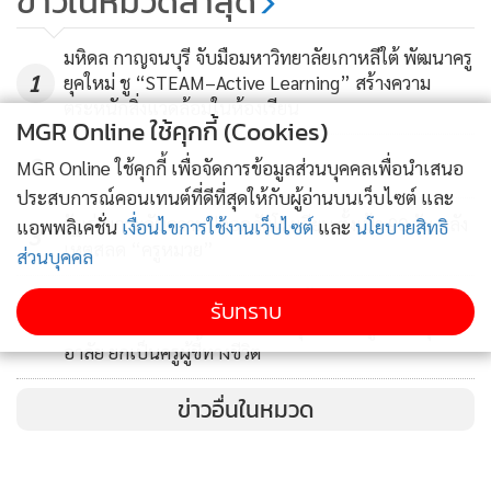
ข่าวในหมวดล่าสุด
มหิดล กาญจนบุรี จับมือมหาวิทยาลัยเกาหลีใต้ พัฒนาครู
1
ยุคใหม่ ชู “STEAM–Active Learning” สร้างความ
ตระหนักสิ่งแวดล้อมในห้องเรียน
MGR Online ใช้คุกกี้ (Cookies)
2
MGR Online ใช้คุกกี้ เพื่อจัดการข้อมูลส่วนบุคคลเพื่อนำเสนอ
ประสบการณ์คอนเทนต์ที่ดีที่สุดให้กับผู้อ่านบนเว็บไซต์ และ
รัฐเร่งยกระดับความปลอดภัยโรงเรียน ตั้งเป้า 90 วัน หลัง
แอพพลิเคชั่น
เงื่อนไขการใช้งานเว็บไซต์
และ
นโยบายสิทธิ
3
เหตุสลด “ครูหมวย”
ส่วนบุคคล
ในหลวง-พระราชินี พระราชทานน้ำหลวงอาบศพ “ครูห
รับทราบ
4
มวย” รับศพไว้ในพระบรมราชานุเคราะห์ ลูกศิษย์สุด
อาลัย ยกเป็นครูผู้ชี้ทางชีวิต
ข่าวอื่นในหมวด