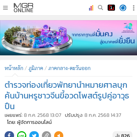
•
หน้าหลัก
•
ทันเหตุการณ์
•
ภาคใต้
•
ภูมิภาค
•
Online Section
หน้าหลัก
ภูมิภาค
ภาคกลาง-ตะวันออก
•
บันเทิง
•
ผู้จัดการรายวัน
ตำรวจท่องเที่ยวพัทยานำหมายศาลบุก
•
คอลัมนิสต์
ค้นบ้านหรูชาวจีนขี้อวดโพสต์รูปคู่อาวุธ
•
ละคร
ปืน
•
CbizReview
เผยแพร่:
8 ก.ค. 2568 13:07
ปรับปรุง:
8 ก.ค. 2568 14:37
•
Cyber BIZ
โดย: ผู้จัดการออนไลน์
•
ผู้จัดกวน
826