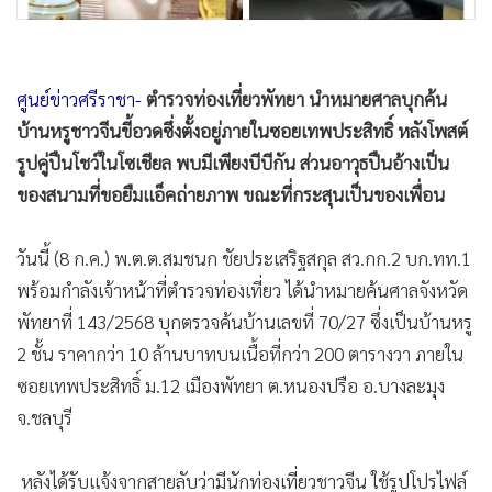
•
เกม
•
วิทยาศาสตร์
•
SMEs
ศูนย์ข่าว​ศรี​ราชา​-
ตำรวจท่องเที่ยวพัทยา นำหมายศาลบุกค้น
•
หุ้น
บ้านหรูชาวจีนขี้อวดซึ่งตั้งอยู่ภายในซอยเทพประสิทธิ์ หลังโพสต์
•
อินโดจีน
รูปคู่ปืนโชว์ในโซเชียล พบมีเพียงบีบีกัน ส่วนอาวุธปืนอ้างเป็น
•
กองทุนรวม
ของสนามที่ขอยืมแอ็คถ่ายภาพ ขณะที่กระสุนเป็นของเพื่อน
•
Celeb Online
•
Factcheck
วันนี้ (8 ก.ค.) พ.ต.ต.สมชนก ชัยประเสริฐสกุล สว.กก.2 บก.ทท.1
พร้อมกำลังเจ้าหน้าที่ตำรวจท่องเที่ยว ได้นำหมายค้นศาลจังหวัด
•
ญี่ปุ่น
พัทยาที่ 143/2568 บุกตรวจค้นบ้านเลขที่ 70/27 ซึ่งเป็นบ้านหรู
•
News1
2 ชั้น ราคากว่า 10 ล้านบาทบนเนื้อที่กว่า 200 ตารางวา ภายใน
•
Gotomanager
ซอยเทพประสิทธิ์ ม.12 เมืองพัทยา ต.หนองปรือ อ.บางละมุง
จ.ชลบุรี
หลังได้รับแจ้งจากสายลับว่ามีนักท่องเที่ยวชาวจีน ใช้รูปโปรไฟล์