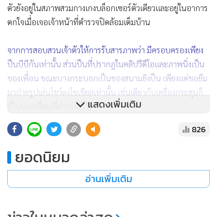
ตัวยังอยู่ในสภาพสวมกางเกงบล็อกเซอร์ตัวเดียวและอยู่ในอาการ
ตกใจเมื่อเจอเจ้าหน้าที่ตำรวจปิดล้อมเต็มบ้าน
จากการสอบสวนเจ้าตัวให้การรับสารภาพว่า มีครอบครองเพียง
ปืนบีบีกันเท่านั้น ส่วนปืนที่ปรากฎในคลิปวีดีโอและภาพนิ่งเป็น
ของเพื่อน ขณะบางกระบอกเป็นของสนามยิงปืน เพียงแต่ขอยืม
มาถ่ายรูปเล่นโชว์ลงโซเชียลเท่านั้น เช่นเดียวกับเครื่องกระสุนก็
แสดงเพิ่มเติม
เป็นของเพื่อนที่ฝากเอาไว้
826
เบื้องต้นทางเจ้าหน้าที่ได้ควบคุมตัวนาย หลิว เฟิง พร้อมของ
กลาง ทำการบันทึกจับกุมส่งพนักงานสอบสวน เพื่อดำเนินคดี
ยอดนิยม
ตามกฎหมาย
อ่านเพิ่มเติม