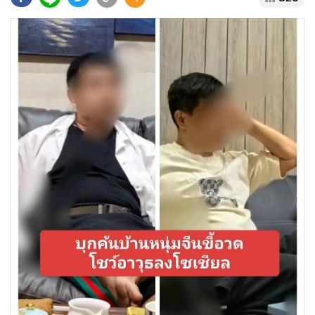
•
Good health & Well-being
•
Green Innovation & SD
•
Management & HR
•
MGR Live
•
Infographic
•
การเมือง
•
ท่องเที่ยว
•
กีฬา
•
ต่างประเทศ
•
Special Scoop
•
เศรษฐกิจ-ธุรกิจ
•
จีน
•
ชุมชน-คุณภาพชีวิต
•
อาชญากรรม
•
Motoring