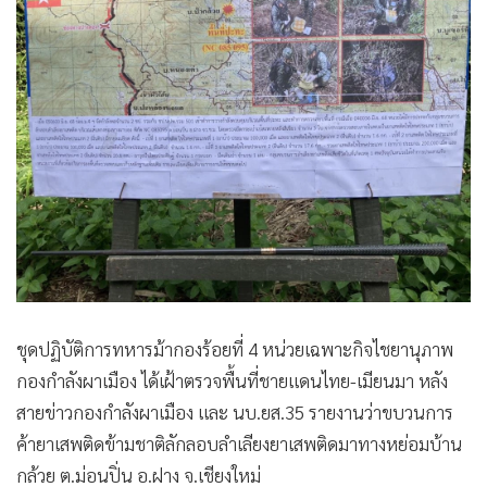
•
เกม
•
วิทยาศาสตร์
•
SMEs
•
หุ้น
•
อินโดจีน
•
กองทุนรวม
•
Celeb Online
•
Factcheck
•
ญี่ปุ่น
•
News1
ชุดปฏิบัติการทหารม้ากองร้อยที่ 4 หน่วยเฉพาะกิจไชยานุภาพ
•
Gotomanager
กองกำลังผาเมือง ได้เฝ้าตรวจพื้นที่ชายแดนไทย-เมียนมา หลัง
สายข่าวกองกำลังผาเมือง และ นบ.ยส.35 รายงานว่าขบวนการ
ค้ายาเสพติดข้ามชาติลักลอบลำเลียงยาเสพติดมาทางหย่อมบ้าน
กล้วย ต.ม่อนปิ่น อ.ฝาง จ.เชียงใหม่