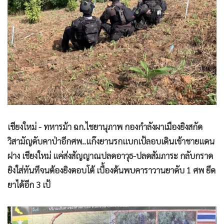
•
Good health & Well-being
•
Green Innovation & SD
•
Management & HR
•
MGR Live
•
Infographic
•
การเมือง
•
ท่องเที่ยว
•
กีฬา
•
ต่างประเทศ
เชียงใหม่ - ทหารม้า ฉก.ไชยานุภาพ กองกำลังผาเมืองยิงสกัด
•
Special Scoop
วิสามัญดับคาป่าอีกศพ..แก๊งยานรกแบกเป้ลอบเดินเข้าชายแดน
•
เศรษฐกิจ-ธุรกิจ
ฝาง เชียงใหม่ แค่ส่งสัญญาณปลดอาวุธ-ปลดสัมภาระ กลับกราด
ยิงใส่ทันทีจนต้องยิงตอบโต้ เบื้องต้นพบคาราวานยาดับ 1 ศพ ยึด
•
จีน
ยาได้อีก 3 เป้
•
ชุมชน-คุณภาพชีวิต
•
อาชญากรรม
•
Motoring