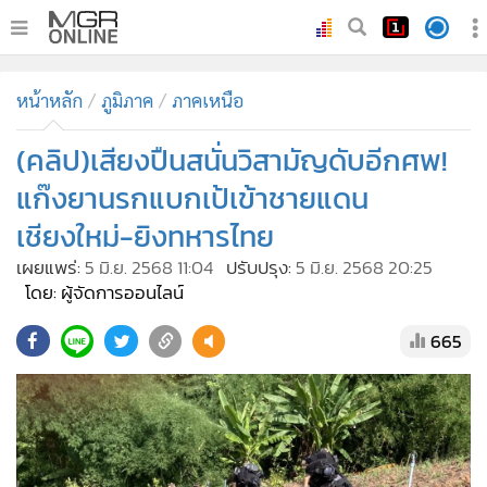
•
หน้าหลัก
หน้าหลัก
ภูมิภาค
ภาคเหนือ
•
ทันเหตุการณ์
•
(คลิป)เสียงปืนสนั่นวิสามัญดับอีกศพ!
ภาคใต้
•
ภูมิภาค
แก๊งยานรกแบกเป้เข้าชายแดน
•
Online Section
เชียงใหม่-ยิงทหารไทย
•
บันเทิง
เผยแพร่:
5 มิ.ย. 2568 11:04
ปรับปรุง:
5 มิ.ย. 2568 20:25
•
ผู้จัดการรายวัน
โดย: ผู้จัดการออนไลน์
•
คอลัมนิสต์
665
•
ละคร
•
CbizReview
•
Cyber BIZ
•
ผู้จัดกวน