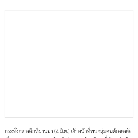
กระทั่งกลางดึกที่ผ่านมา (4 มิ.ย.) เจ้าหน้าที่พบกลุ่มคนต้องสงสัย