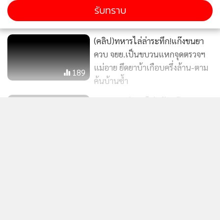
ลาฯ67-วันนี้ ดับแล้ว 15 ราย
รับทราบ
(คลิป)ทหารไล่ล่าระทึก!แก๊งขนยา
ควบ จยย.เป็นขบวนแหกจุดตรวจฯ
แม่อาย ยึดยาบ้าเกือบครึ่งล้าน-ตาม
189
ค้นบ้านซ้ำ
ปส.-ตร.แม่แตง ไล่สกัดแก๊งยานรก
ล่าสุดผู้บัญชาการกองกำลังผาเมืองได้มอบหมายให้ พ.อ.ไมตรี ศรี
บึ่งหนีจอดทิ้งสวนลำไย ยึดยาบ้ากว่า
แสดงเพิ่มเติม
สันเทียะ เสนาธิการกองกำลังผาเมือง พ.อ.ฐานพัฒน์ แสงนาค
3 ล้าน-ผงขาว 70 กิโลฯ
1,340
รอง ผบ.ฉก.ไชยานุภาพ เจ้าหน้าที่ฝ่ายปกครอง ตำรวจปราบ
ข่าวในหมวดล่าสุด
ปรามยาเสพติดฝาง (นปส.ฝาง กก.3 บก.ปส.3) นบ.ยส 35 ตำรวจ
มากันถี่ยิบ!ทหารวิสามัญแก๊งยานรก
ตระเวนชายแดน 334 อาสาสมัครรักษาดินแดนฝาง แพทย์โรง
ดับคาชายแดนแม่อายอีกศพ ยึด
(คลิป)ยิงสนั่นสวนยางฯ!ทหารม้าปะทะแก๊งขนยาข้ามน้ำ
พยาบาลฝาง อัยการฝางฯ ร่วมตรวจพิสูจน์ในพื้นที่เกิดเหตุ ขณะ
ยาบ้าอีก 400,000 เม็ด
1
452
เข้าชายแดนเชียงแสนกลางดึก ยึดอีก 2 ล้านเม็ด
ที่ทาง ป.ปส. จะได้เข้าให้กำลังใจชุดปฏิบัติงาน มอบรางวัลจับกุม
ผู้ต้องหา รายละ 50,000 บาท แต่ไม่เกิน 100,000 บาท
2