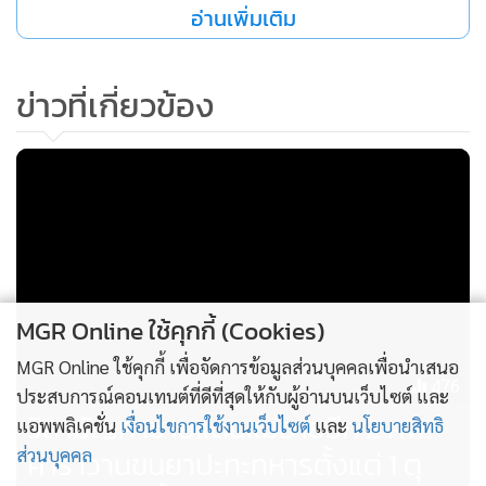
อ่านเพิ่มเติม
ข่าวที่เกี่ยวข้อง
รุ่งเช้าวันนี้ (4 มิ.ย.) จึงได้ตรวจสอบพื้นที่พบยาเสพติด 3 เป้ และ
ร่างของกลุ่มขบวนการลักลอบขนยาเสพติดที่ถูกยิงเสียชีวิต 1 ศพ
MGR Online ใช้คุกกี้ (Cookies)
MGR Online ใช้คุกกี้ เพื่อจัดการข้อมูลส่วนบุคคลเพื่อนำเสนอ
476
ประสบการณ์คอนเทนต์ที่ดีที่สุดให้กับผู้อ่านบนเว็บไซต์ และ
วิสามัญคาชายแดนแม่อายอีก 2 ศพ!
แอพพลิเคชั่น
เงื่อนไขการใช้งานเว็บไซต์
และ
นโยบายสิทธิ
คาราวานขนยาปะทะทหารตั้งแต่ 1 ตุ
ส่วนบุคคล