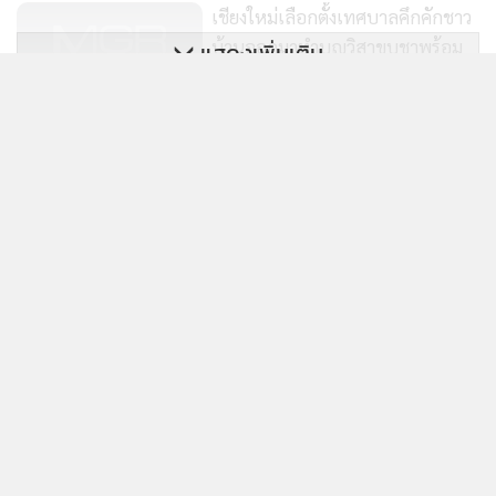
เชียงใหม่เลือกตั้งเทศบาลคึกคักชาว
บ้านออกมาทำบุญวิสาขบูชาพร้อม
แสดงเพิ่มเติม
ลงคะแนน
113
ข่าวในหมวดล่าสุด
แกนนำพรรคประชาชนยกทีมใหญ่
ขึ้นปราศรัยช่วย"เหมา"ผู้สมัครนา
อึ้ง!แก๊งคอลฯอ้างเป็น ตร.ลวงเจ้าอาวาสโอนเงินข้ามปีเข้า
ยกฯเทศบาลนครเชียงใหม่หาเสียง
1
346
66 บ/ช เกือบ 9 ล้าน
ตั้งเป้ากวาด2.4หมื่นคะแนน
2
(คลิป)“ซูตองเป้”ขาดซ้ำ! ฝนหนัก-น้ำป่าหลากซัด
3
สะพานระหว่างซ่อมแซม
จนท.ปกครอง-ตร.สนธิกำลังบุกตรวจสถานบันเทิงดัง
4
กลางเมืองเชียงใหม่พบปล่อยเด็กต่ำกว่า20ปีใช้บริการ
เพียบ