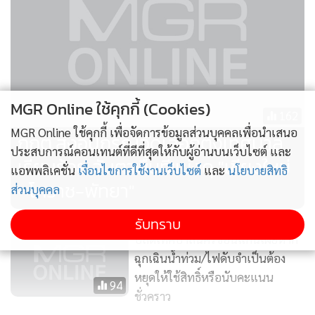
สำหรับการดำเนินการหลังปิดหีบลงคะแนนเลือกตั้งนั้น ผู้อำนวย
การการเลือกตั้งประจำจังหวัดเชียงใหม่ กล่าวว่า เมื่อปิดหีบลง
คะแนนแล้ว จะมีการนับผลคะแนนที่หน่วยเลือกตั้งและส่งผล
คะแนนมารวมที่แต่ละเทศบาล โดยคาดว่าจะทราบผลอย่างไม่
MGR Online ใช้คุกกี้ (Cookies)
เป็นทางการประมาณ 20.00 น. ส่วนจำนวนผู้ออกมาใช้สิทธิ์เลือก
162
ตั้งคาดว่าจะมีปะมาณร้อยละ 70 เนื่องจากไม่มีการเลือกตั้งล่วง
MGR Online ใช้คุกกี้ เพื่อจัดการข้อมูลส่วนบุคคลเพื่อนำเสนอ
กกต.ส่งอุปกรณ์จัดเลือกตั้งเทศบาล
หน้าและไม่มีการจัดให้ลงคะแนนนอกเขตเลือกตั้ง ขณะที่ในส่วน
ประสบการณ์คอนเทนต์ที่ดีที่สุดให้กับผู้อ่านบนเว็บไซต์ และ
เรียบร้อย จับตาพื้นที่แข่งดุ "เชียงใหม่
ของสภาพอากาศที่ทางกรมอุตุนิยมวิทยามีการแจ้งเตือนให้ระวัง
แอพพลิเคชั่น
เงื่อนไขการใช้งานเว็บไซต์
และ
นโยบายสิทธิ
–โคราช-พัทยา"
พายุฤดูร้อนในช่วงวันที่ 10-13 พ.ค.68 นั้น เบื้องต้นได้มีการเน้น
ส่วนบุคคล
ย้ำทุกหน่วยเลือกตั้งให้เตรียมพร้อมรับมือสถานการณ์ไว้แล้ว.
รับทราบ
ปลัดเทศบาลนครขอนแก่นเผยหาก
ฉุกเฉินน้ำท่วม/ไฟดับจำเป็นต้อง
หยุดให้ใช้สิทธิ์หรือนับคะแนน
94
ชั่วคราว