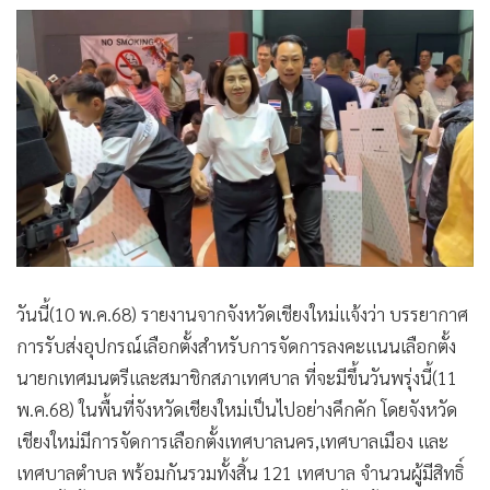
•
เกม
•
วิทยาศาสตร์
•
SMEs
•
หุ้น
•
อินโดจีน
•
กองทุนรวม
•
Celeb Online
•
Factcheck
•
ญี่ปุ่น
วันนี้(10 พ.ค.68) รายงานจากจังหวัดเชียงใหม่แจ้งว่า บรรยากาศ
•
News1
การรับส่งอุปกรณ์เลือกตั้งสำหรับการจัดการลงคะแนนเลือกตั้ง
•
Gotomanager
นายกเทศมนตรีและสมาชิกสภาเทศบาล ที่จะมีขึ้นวันพรุ่งนี้(11
พ.ค.68) ในพื้นที่จังหวัดเชียงใหม่เป็นไปอย่างคึกคัก โดยจังหวัด
เชียงใหม่มีการจัดการเลือกตั้งเทศบาลนคร,เทศบาลเมือง และ
เทศบาลตำบล พร้อมกันรวมทั้งสิ้น 121 เทศบาล จำนวนผู้มีสิทธิ์