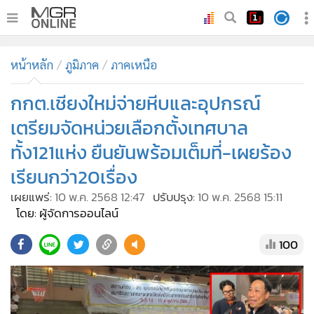
•
หน้าหลัก
หน้าหลัก
ภูมิภาค
ภาคเหนือ
•
ทันเหตุการณ์
•
กกต.เชียงใหม่จ่ายหีบและอุปกรณ์
ภาคใต้
•
ภูมิภาค
เตรียมจัดหน่วยเลือกตั้งเทศบาล
•
Online Section
ทั้ง121แห่ง ยืนยันพร้อมเต็มที่-เผยร้อง
•
บันเทิง
เรียนกว่า20เรื่อง
•
ผู้จัดการรายวัน
เผยแพร่:
10 พ.ค. 2568 12:47
ปรับปรุง:
10 พ.ค. 2568 15:11
•
คอลัมนิสต์
โดย: ผู้จัดการออนไลน์
•
ละคร
100
•
CbizReview
•
Cyber BIZ
•
ผู้จัดกวน