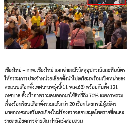
•
Good health & Well-being
•
Green Innovation & SD
•
Management & HR
•
MGR Live
•
Infographic
•
การเมือง
•
ท่องเที่ยว
•
กีฬา
เชียงใหม่ – กกต.เชียงใหม่ แจกจ่ายแล้ววัสดุอุปกรณ์และหีบบัตร
•
ต่างประเทศ
ให้กรรมการประจำหน่วยเลือกตั้งนำไปเตรียมพร้อมเปิดหน่วยลง
•
Special Scoop
คะแนนเลือกตั้งเทศบาลพรุ่งนี้(11 พ.ค.68) พร้อมกันทั้ง 121
•
เศรษฐกิจ-ธุรกิจ
เทศบาล ตั้งเป้าภาพรวมคนออกมาใช้สิทธิ์ถึง 70% เผยภาพรวม
•
จีน
เรื่องร้องเรียนเลือกตั้งรวมแล้วกว่า 20 เรื่อง โดยกรณีผู้สมัคร
•
ชุมชน-คุณภาพชีวิต
นายกเทศมนตรีนครเชียงใหม่ร้องตรวจสอบสมุดโพยรายชื่อและ
•
อาชญากรรม
รายละเอียดการจ่ายเงิน กำลังเร่งสอบสวน
•
Motoring