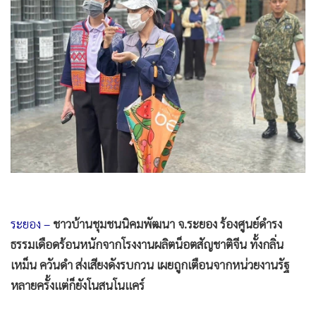
•
Good health & Well-being
•
Green Innovation & SD
•
Management & HR
•
MGR Live
•
Infographic
•
การเมือง
•
ท่องเที่ยว
•
กีฬา
•
ต่างประเทศ
•
Special Scoop
•
เศรษฐกิจ-ธุรกิจ
ระยอง –
ชาวบ้านชุมชนนิคมพัฒนา จ.ระยอง ร้องศูนย์ดำรง
•
จีน
ธรรมเดือดร้อนหนักจากโรงงานผลิตน็อตสัญชาติจีน ทั้งกลิ่น
•
ชุมชน-คุณภาพชีวิต
เหม็น ควันดำ ส่งเสียงดังรบกวน เผยถูกเตือนจากหน่วยงานรัฐ
•
อาชญากรรม
หลายครั้งแต่ก็ยังโนสนโนแคร์
•
Motoring