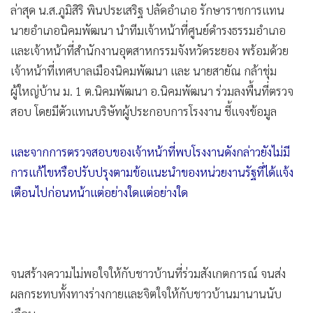
ล่าสุด น.ส.ภูมิสิริ พินประเสริฐ ปลัดอำเภอ รักษาราชการแทน
•
เกม
นายอำเภอนิคมพัฒนา นำทีมเจ้าหน้าที่ศูนย์ดำรงธรรมอำเภอ
•
วิทยาศาสตร์
และเจ้าหน้าที่สำนักงานอุตสาหกรรมจังหวัดระยอง พร้อมด้วย
•
SMEs
เจ้าหน้าที่เทศบาลเมืองนิคมพัฒนา และ นายสายัณ กล้าชุ่ม
•
หุ้น
ผู้ใหญ่บ้าน ม. 1 ต.นิคมพัฒนา​ อ.นิคมพัฒนา​ ร่วมลงพื้นที่ตรวจ
•
อินโดจีน
สอบ โดยมีตัวแทนบริษัทผู้ประกอบการโรงงาน ชี้แจงข้อมูล
•
กองทุนรวม
•
Celeb Online
และจากการตรวจสอบของเจ้าหน้าที่พบโรงงานดังกล่าวยังไม่มี
•
Factcheck
การแก้ไขหรือปรับปรุงตามข้อแนะนำของหน่วยงานรัฐที่ได้แจ้ง
•
ญี่ปุ่น
เตือนไปก่อนหน้าแต่อย่างใดแต่อย่างใด
•
News1
•
Gotomanager
จนสร้างความไม่พอใจให้กับชาวบ้านที่ร่วมสังเกตการณ์ จนส่ง
ผลกระทบทั้งทางร่างกายและจิตใจให้กับชาวบ้านมานานนับ