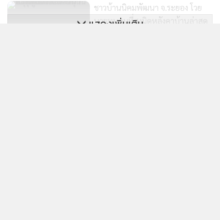
ชาวบ้านนิคมพัฒนา จ.ระยอง โวย
นายทุนถมที่สูงมิดหลังคาบ้านล่าสุด
แสดงเพิ่มเติม
เทศบาลฯ สั่งหยุดแล้ว
1,824
ข่าวในหมวดล่าสุด
มหาดไทยเปิดปฏิบัติการ "ZERO
GUN"โจ๋รับออร์เดอร์ปืนเถื่อนโพสต์
สะเทือนใจ! เด็ก 13-14 รับจ้างฝังยาบ้า ได้คนละ 50 บาท
ขายทางโซเชี่ยล
1
96
ซุกป่าเมืองกาญจน์ เจอ 4,400 เม็ด
2
ชลประทานตราดเฝ้าระวังน้ำล้นอ่างฯ หลังฝนตกหนักต่อ
3
เนื่อง 3 อ่างน้ำเกินความจุ ล้นสปิลเวย์แล้ว
ฝ่ายปกครองทองผาภูมิรวบแรงงานเถื่อน 45 คน ซ่อน
4
ตัวกลางป่าชุมชนเกริงกระเวีย สารภาพจ่ายค่านายหน้า
สูงสุด 4.5 หมื่นบาท หวังลอบไปทำงานมาเลเซีย