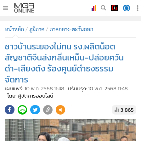
•
หน้าหลัก
หน้าหลัก
ภูมิภาค
ภาคกลาง-ตะวันออก
•
ทันเหตุการณ์
•
ชาวบ้านระยองไม่ทน รง.ผลิตน็อต
ภาคใต้
•
ภูมิภาค
สัญชาติจีนส่งกลิ่นเหม็น-ปล่อยควัน
•
Online Section
ดำ-เสียงดัง ร้องศูนย์​ดำธงธรรม
•
บันเทิง
จัดการ
•
ผู้จัดการรายวัน
เผยแพร่:
10 พ.ค. 2568 11:48
ปรับปรุง:
10 พ.ค. 2568 11:48
•
คอลัมนิสต์
โดย: ผู้จัดการออนไลน์
•
ละคร
3,865
•
CbizReview
•
Cyber BIZ
•
ผู้จัดกวน