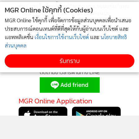
ด่วน! ศาลสั่งเลือกตั้งใหม่ “นายก อบจ.ขอนแก่น”แทน
พบว่าด้านหลังของแผ่นเกราะไม่มีการทะลุของกระสุน และมี
MGR Online ใช้คุกกี้ (Cookies)
4
“วัฒนา ช่างเหลา”ปมแจกเงินชวนลงคะแนน
ข้อดีสำคัญคือ การปูดออกของแผ่นเกราะมีปริมาณน้อย ส่งผลให้
MGR Online ใช้คุกกี้ เพื่อจัดการข้อมูลส่วนบุคคลเพื่อนำเสนอ
เจ้าหน้าที่มีความปลอดภัยมากขึ้น
ข่าวอื่นในหมวด
ประสบการณ์คอนเทนต์ที่ดีที่สุดให้กับผู้อ่านบนเว็บไซต์ และ
แอพพลิเคชั่น
เงื่อนไขการใช้งานเว็บไซต์
และ
นโยบายสิทธิ
เนื่องจากสรีระร่างกายของเจ้าหน้าที่ตำรวจแต่ละนายมีความ
ส่วนบุคคล
แตกต่างกัน เมื่อแผ่นเกราะไม่มีการปูดออกมาก ก็ช่วยลดความ
รับทราบ
เสี่ยงที่กระสุนจะกระแทกบริเวณซี่โครงของเจ้าหน้าที่ ซึ่งส่งผลให้
เกิดความปลอดภัยสูงขึ้น ในฐานะผู้ปฏิบัติงานในพื้นที่จริง การ
ติดตามข่าวสารผ่านทาง LINE
ทดลองนี้แสดงให้เห็นว่าการใช้แผ่นเกราะช่วยเพิ่มความปลอดภัย
ระหว่างปฏิบัติหน้าที่ โดยแผ่นเกราะที่ได้มาตรฐาน สามารถใส่ลง
ในกระเป๋าเกราะได้อย่างคล่องตัว อีกทั้งในสถานการณ์ที่มีการ
MGR Online Application
ตอบโต้กับคนร้าย หากเจ้าหน้าที่ถูกยิงแล้วแผ่นเกราะสามารถ
ป้องกันกระสุนไม่ให้ทะลุ ลดความเสี่ยงจากการถูกยิงซ้ำในนัดที่
สองหรือนัดที่สาม
ติดตาม MGR Online