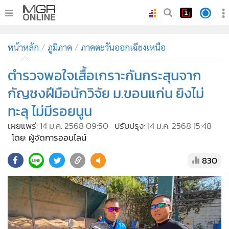
•
หน้าหลัก
หน้าหลัก
ภูมิภาค
ภาคตะวันออกเฉียงเหนือ
•
ทันเหตุการณ์
•
ตำรวจพอใจเสื้อเกราะกันกระสุนจาก
ภาคใต้
•
ภูมิภาค
กัญชงฝีมือนักวิจัย ม.ขอนแก่น ยิงไม่
•
Online Section
ทะลุ ไม่มีรอยนูน
•
บันเทิง
เผยแพร่:
14 ม.ค. 2568 09:50
ปรับปรุง:
14 ม.ค. 2568 15:48
•
ผู้จัดการรายวัน
โดย: ผู้จัดการออนไลน์
•
คอลัมนิสต์
830
•
ละคร
•
CbizReview
•
Cyber BIZ
•
ผู้จัดกวน