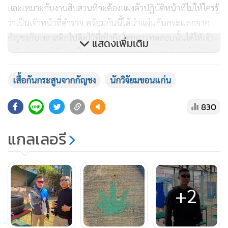
และเหมาะกับงานสืบสวนที่จะต้องแฝงตัวปฏิบัติหน้าที่ไม่ให้ใครรู้
ว่าเป็นเจ้าหน้าที่ตำรวจ พร้อมกันนี้ได้นำแผ่นกันกระแทกจาก
กัญชงกับพลาสติกไปติดไว้ที่เป้ายิง โดยการทดสอบนั้นได้ให้เจ้า
แสดงเพิ่มเติม
หน้าที่ตำรวจใช้อาวุธปืนบรรจุกระสุนขนาด 9 มม.ยิงที่เป้า
จำนวน 3 นัด และใช้อาวุธปืนบรรจุกระสุนขนาด .45 มม.ยิงใส่อีก
เสื้อกันกระสูนจากกัญชง
นักวิจัยมขอนแก่น
จำนวน 2 นัด โดยกระสุนเข้าเป้าทุกนัด
830
ซึ่งนัดแรกนั้นเป็นกระสุนขนาด 9 มม. พบว่าไม่ทะลุและไม่มีรอย
นูนที่ด้านหลังชองแผ่นดังกล่าว และนัดที่ 2 เป็นกระสุนขนาด
แกลเลอรี
.45 มม. ซึ่งมีขนาดใหญ่กว่าขนาด 9 มม. จากการทดสอบพบว่า
กระสุนเข้าไปประมาณ 3 มม.แต่ไม่ทะลุ และไม่มีรอยนูนจาก
แผ่นด้านหลัง หลังทดลองยิงจำนวน 5 นัด แต่กระสุนไม่ทะลุ และ
รอยนูนที่แผ่นดังกล่าวเกิดขึ้นเพียงเล็กน้อย แต่ไม่สร้างความเสีย
+2
หายหรือบาดเจ็บให้ผู้สวมใส่