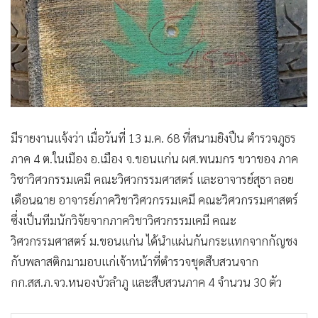
•
เกม
•
วิทยาศาสตร์
•
SMEs
•
หุ้น
•
อินโดจีน
•
กองทุนรวม
มีรายงานแจ้งว่า เมื่อวันที่ 13 ม.ค. 68 ที่สนามยิงปืน ตำรวจภูธร
•
Celeb Online
ภาค 4 ต.ในเมือง อ.เมือง จ.ขอนแก่น ผศ.พนมกร ขวาของ ภาค
•
Factcheck
วิชาวิศวกรรมเคมี คณะวิศวกรรมศาสตร์ และอาจารย์สุธา ลอย
•
ญี่ปุ่น
เดือนฉาย อาจารย์ภาควิชาวิศวกรรมเคมี คณะวิศวกรรมศาสตร์
•
News1
ซึ่งเป็นทีมนักวิจัยจากภาควิชาวิศวกรรมเคมี คณะ
•
Gotomanager
วิศวกรรมศาสตร์ ม.ขอนแก่น ได้นำแผ่นกันกระแทกจากกัญชง
กับพลาสติกมามอบแก่เจ้าหน้าที่ตำรวจชุดสืบสวนจาก
กก.สส.ภ.จว.หนองบัวลำภู และสืบสวนภาค 4 จำนวน 30 ตัว