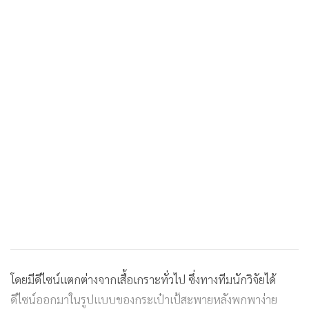
โดยมีดีไซน์แตกต่างจากเสื้อเกราะทั่วไป ซึ่งทางทีมนักวิจัยได้
ดีไซน์ออกมาในรูปแบบของกระเป๋าเป้สะพายหลังพกพาง่าย