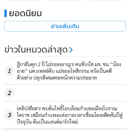
ยอดนิยม
อ่านเพิ่มเติม
ข่าวในหมวดล่าสุด
ฎีกายืนคุก 2 ปี ไม่รอลงอาญา! คนขับบัส มข. ชน “น้อง
1
อาย” นศ.แพทย์ดับ แม่ขออโหสิกรรม หวังเป็นคดี
ตัวอย่าง ปลุกสังคมตระหนักความประมาท
พ.ต.ท.สุรัตน์ วันทะมาตร รอง ผกก.สส.สภ.ท่าพระ อ.เมือง
2
ขอนแก่น ที่เดินทางมาชมการทดลองการใช้อาวุธปืน 2 ชนิดยิง
แผ่นกันกระแทกจากกัญชงกับพลาสติก ที่นำมาใช้เป็นเสื้อเกราะ
(คลิป)ฮือฮา! พบต้นโพธิ์โอบล้อมกำแพงเมืองโบราณ
กันกระสุน และรับมอบเสื้อเกราะกันกระสุนจากทีมอาจารย์นัก
3
โคราช เสมือนกำแพงแห่งกาลเวลาเชื่อมโยงอดีตพันปีสู่
วิจัย กล่าวว่า เห็นการทดสอบอาวุธปืน 2 ขนาด ทั้ง 9 มม. และ
ปัจจุบัน ดันเป็นแลนด์มาร์กใหม่
.45 ซึ่งได้ทดสอบและประเมินในครั้งที่ 1 ด้วยกระสุนขนาด 9 มม.