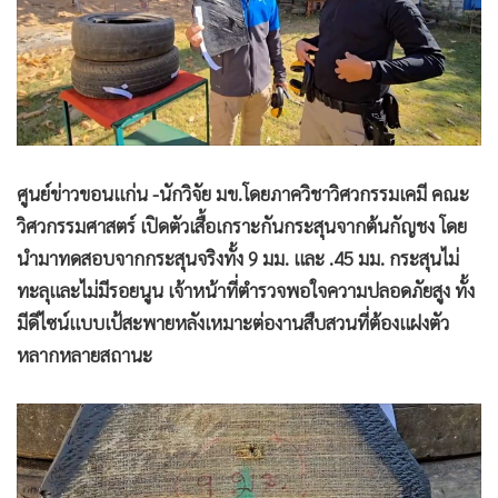
•
Good health & Well-being
•
Green Innovation & SD
•
Management & HR
•
MGR Live
•
Infographic
•
การเมือง
ศูนย์ข่าวขอนแก่น -นักวิจัย มข.โดยภาควิชาวิศวกรรมเคมี คณะ
•
ท่องเที่ยว
วิศวกรรมศาสตร์ เปิดตัวเสื้อเกราะกันกระสุนจากต้นกัญชง โดย
•
กีฬา
นำมาทดสอบจากกระสุนจริงทั้ง 9 มม. และ .45 มม. กระสุนไม่
•
ต่างประเทศ
ทะลุและไม่มีรอยนูน
เจ้าหน้าที่ตำรวจพอใจความปลอดภัยสูง ทั้ง
•
Special Scoop
มีดีไซน์แบบเป้สะพายหลังเหมาะต่องานสืบสวนที่ต้องแฝงตัว
•
เศรษฐกิจ-ธุรกิจ
หลากหลายสถานะ
•
จีน
•
ชุมชน-คุณภาพชีวิต
•
อาชญากรรม
•
Motoring