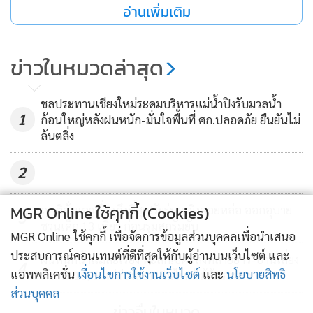
ถ้อย อ.แม่ใจ จ.พะเยา กันอย่างต่อเนื่อง ซึ่งทางวัดได้ทำพิธีให้
อ่านเพิ่มเติม
ตามความเชื่อแบบไม่มีค่าใช้จ่ายใดๆ ทั้งสิ้น แล้วแต่กำลังศรัทธาที่
จะสมทบทุนและเงินทุกบาทที่ทำบุญจะใช้ในการสร้างเมรุเผาศพ
ข่าวในหมวดล่าสุด
ที่วัดศรีบุญชุมได้สร้างให้กับชาวบ้านบริเวณป่าสุสานบ้านป่าสัก
ชลประทานเชียงใหม่ระดมบริหารแม่น้ำปิงรับมวลน้ำ
พระครูประยุตสีลสุนทร เจ้าอาวาสวัดศรีบุญชุม เจ้าคณะตำบลศรี
1
ก้อนใหญ่หลังฝนหนัก-มั่นใจพื้นที่ ศก.ปลอดภัย ยืนยันไม่
ถ้อย กล่าวว่า พิธีนอนโลงศพสะเดาะเคราะห์ต่อชะตาชีวิต เป็น
ล้นตลิ่ง
ความเชื่อส่วนบุคคล ผู้เข้าพิธีต้องตัดเล็บมือเล็บเท้า ตัดผม นุ่งผ้า
ชุดเก่ามาทำพิธีบังสุกุลตายและบังสุกุลเป็น หลังจากนั้นก็ไป
2
เปลี่ยนผ้าชุดเก่าออกถอดหมดทุกอย่าง นุ่งผ้าชุดใหม่ และนำผ้า
ชุดเก่าไปเผาทิ้ง
MGR Online ใช้คุกกี้ (Cookies)
ญาติลั่นเอาเรื่องถึงที่สุด!วัยรุ่นหญิงดอยหล่อ ออกอุบาย
3
ชวนเด็ก 13 เที่ยว ก่อนรุมสกรัมยับ
MGR Online ใช้คุกกี้ เพื่อจัดการข้อมูลส่วนบุคคลเพื่อนำเสนอ
ประสบการณ์คอนเทนต์ที่ดีที่สุดให้กับผู้อ่านบนเว็บไซต์ และ
ฝนหนักน้ำแม่สะเรียง ทะลัก!ซัดตลิ่งทลายยาว-บ้านเสี่ยง
4
แอพพลิเคชั่น
เงื่อนไขการใช้งานเว็บไซต์
และ
นโยบายสิทธิ
พัง ทล.1095 แม่ฮ่องสอน ดินไหลไม้ล้มระนาว
ส่วนบุคคล
ข่าวอื่นในหมวด