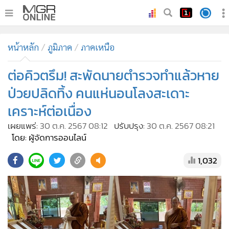
•
หน้าหลัก
หน้าหลัก
ภูมิภาค
ภาคเหนือ
•
ทันเหตุการณ์
•
ต่อคิวตรึม! สะพัดนายตำรวจทำแล้วหาย
ภาคใต้
•
ภูมิภาค
ป่วยปลิดทิ้ง คนแห่นอนโลงสะเดาะ
•
Online Section
เคราะห์ต่อเนื่อง
•
บันเทิง
เผยแพร่:
30 ต.ค. 2567 08:12
ปรับปรุง:
30 ต.ค. 2567 08:21
•
ผู้จัดการรายวัน
โดย: ผู้จัดการออนไลน์
•
คอลัมนิสต์
1,032
•
ละคร
•
CbizReview
•
Cyber BIZ
•
ผู้จัดกวน