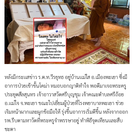
•
เกม
•
วิทยาศาสตร์
•
SMEs
•
หุ้น
•
อินโดจีน
•
กองทุนรวม
•
Celeb Online
•
Factcheck
หลังมีกระแสข่าว ร.ต.ท.วีรยุทธ อยู่บ้านแม่ใส อ.เมืองพะเยา ซึ่งมี
•
ญี่ปุ่น
อาการป่วยเข้าขั้นโคม่า หมอบอกญาติทำใจ พอดีมาเจอพระครู
•
News1
ประยุตสีลสุนทร เจ้าอาวาสวัดศรีบุญชุม เจ้าคณะตำบลศรีถ้อย
•
Gotomanager
อ.แม่ใจ จ.พะเยา ขณะไปเยี่ยมผู้ป่วยที่โรงพยาบาลพะเยา ช่วย
เจิมหน้าผากและผูกข้อมือให้ รุ่งขึ้นอาการเริ่มดีขึ้น หลังจากออก
รพ.รีบตามหาวัดที่พระครูจำพรรษาอยู่ ทำพิธีจุดเทียนและสืบ
ชะตา