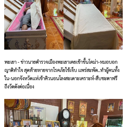
•
Good health & Well-being
•
Green Innovation & SD
•
Management & HR
•
MGR Live
•
Infographic
•
การเมือง
•
ท่องเที่ยว
•
กีฬา
พะเยา - ข่าวนายตำรวจเมืองพะเยาเคยเข้าขั้นโคม่า-หมอบอก
ญาติทำใจ สุดท้ายหายจากโรคภัยไข้เจ็บ แพร่สะพัด..ทำผู้คนทั้ง
•
ต่างประเทศ
ใน-นอกจังหวัดแห่เข้าคิวนอนโลงสะเดาะเคราะห์-สืบชะตาฟรี
•
Special Scoop
ถึงวัดดังต่อเนื่อง
•
เศรษฐกิจ-ธุรกิจ
•
จีน
•
ชุมชน-คุณภาพชีวิต
•
อาชญากรรม
•
Motoring