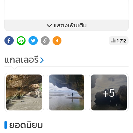
แสดงเพิ่มเติม
1,712
แกลเลอรี
ปากทางเข้าถ้ำลอดโบราณแห่งนี้ นักท่องเที่ยวจะต้องย่อตัวก้มต่ำ
+5
เดินเข้าไปเพียง 2-3 ก้าว ก็ลุกขึ้นได้จะมองเห็นด้านในของถ้ำ
ลอดได้อย่างชัดเจน เดินเข้าไปเล็กน้อยจะเห็นลานและผนังถ้ำ
ขนาดใหญ่ พื้นดินเป็นลานกว้าง ด้านบนเป็นปล่องถ้ำขนาดใหญ่
ที่มีต้นไม้ปกคลุมบ้าง แต่ยังมีแสงที่สาดส่องลงมาจากด้านบนลง
ยอดนิยม
มาเกิดความสว่าง ภายในถ้ำยังมีหินงอกหินย้อนบางส่วนในโถงถ้ำ