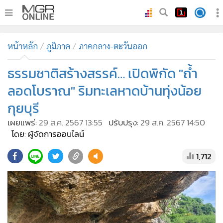
•
หน้าหลัก
หน้าหลัก
ภูมิภาค
ภาคกลาง-ตะวันออก
•
ทันเหตุการณ์
•
ธรรมชาติสร้างสรรค์… เปิดพิกัด "ถ้ำ
ภาคใต้
•
ภูมิภาค
ลอดโบราณ" ริมทะเลหาดบ้านทุ่งน้อย
•
Online Section
กุยบุรี
•
บันเทิง
เผยแพร่:
29 ส.ค. 2567 13:55
ปรับปรุง:
29 ส.ค. 2567 14:50
•
ผู้จัดการรายวัน
โดย: ผู้จัดการออนไลน์
•
คอลัมนิสต์
1,712
•
ละคร
•
CbizReview
•
Cyber BIZ
•
ผู้จัดกวน