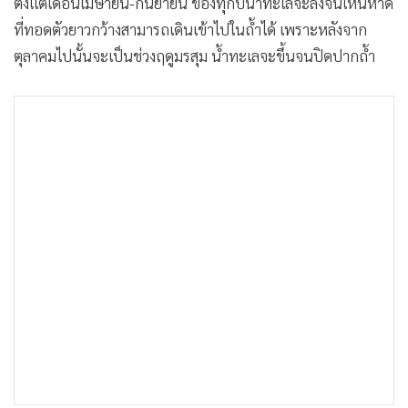
ตั้งแต่เดือนเมษายน-กันยายน ของทุกปีน้ำทะเลจะลงจนเห็นหาด
ที่ทอดตัวยาวกว้างสามารถเดินเข้าไปในถ้ำได้ เพราะหลังจาก
ตุลาคมไปนั้นจะเป็นช่วงฤดูมรสุม น้ำทะเลจะขึ้นจนปิดปากถ้ำ