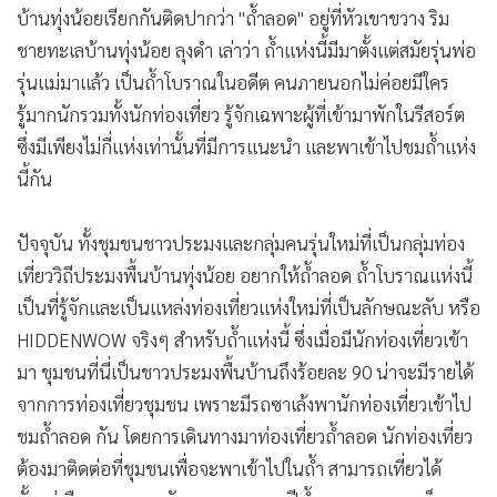
บ้านทุ่งน้อยเรียกกันติดปากว่า "ถ้ำลอด" อยู่ที่หัวเขาขวาง ริม
•
เกม
ชายทะเลบ้านทุ่งน้อย ลุงดำ เล่าว่า ถ้ำแห่งนี้มีมาตั้งแต่สมัยรุ่นพ่อ
•
วิทยาศาสตร์
รุ่นแม่มาแล้ว เป็นถ้ำโบราณในอดีต คนภายนอกไม่ค่อยมีใคร
•
SMEs
รู้มากนักรวมทั้งนักท่องเที่ยว รู้จักเฉพาะผู้ที่เข้ามาพักในรีสอร์ต
•
หุ้น
ซึ่งมีเพียงไม่กี่แห่งเท่านั้นที่มีการแนะนำ และพาเข้าไปชมถ้ำแห่ง
•
อินโดจีน
นี้กัน
•
กองทุนรวม
•
Celeb Online
ปัจจุบัน ทั้งชุมชนชาวประมงและกลุ่มคนรุ่นใหม่ที่เป็นกลุ่มท่อง
•
Factcheck
เที่ยววิถีประมงพื้นบ้านทุ่งน้อย อยากให้ถ้ำลอด ถ้ำโบราณแห่งนี้
•
ญี่ปุ่น
เป็นที่รู้จักและเป็นแหล่งท่องเที่ยวแห่งใหม่ที่เป็นลักษณะลับ หรือ
•
News1
HIDDENWOW จริงๆ สำหรับถ้ำแห่งนี้ ซึ่งเมื่อมีนักท่องเที่ยวเข้า
•
Gotomanager
มา ชุมชนที่นี่เป็นชาวประมงพื้นบ้านถึงร้อยละ 90 น่าจะมีรายได้
จากการท่องเที่ยวชุมชน เพราะมีรถซาเล้งพานักท่องเที่ยวเข้าไป
ชมถ้ำลอด กัน โดยการเดินทางมาท่องเที่ยวถ้ำลอด นักท่องเที่ยว
ต้องมาติดต่อที่ชุมชนเพื่อจะพาเข้าไปในถ้ำ สามารถเที่ยวได้