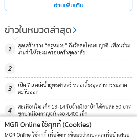
อ่านเพิ่มเติม
แห่งนี้ส่องประกายแวววาว ลักษณะเหมือนน้ำตก ผนังถ้ำบางส่วน
เป็นสีเขียวมรกตมีจุดสีขาวที่ผนัง
ข่าวในหมวดล่าสุด
นอกจากนั้น ชาวประมงชุมชนบ้านทุ่งน้อยบอกด้วยว่า ถ้ำลอด
สุดเศร้า! ร่าง “ครูหมวย” ถึงวัดตะโหนด ญาติ-เพื่อนร่วม
1
โบราณแห่งนี้ จากการที่เข้าไปสำรวจกันมามีถึง 5 โถงด้วยกัน
งานร่ำไห้ระงม ครอบครัวสุดอาลัย
โดยโถงอื่นๆ จะมีหินงอกหินย้อย และหินบางชนิดเมื่อถูกไฟฉาย
ส่องไปกระทบจะมีแสงสีเหลืองเกิดขึ้น โดยโถงที่เหลืออื่นๆ นั้น
2
การเข้าไปค่อนข้างลำบากต้องเป็นนักท่องเที่ยวที่สนใจจริงๆ จึง
จะพาเข้าไปเพราะปากทางเข้าแต่ละโถงค่อนข้างแคบ
เปิด 7 แหล่งน้ำยุทธศาสตร์ หล่อเลี้ยงอุตสาหกรรมภาค
3
ตะวันออก
ซึ่งนักท่องเที่ยวที่จะมาชมถ้ำลอด หรือถ้ำลับที่ริมทะเลบ้านทุ่ง
สะเทือนใจ! เด็ก 13-14 รับจ้างฝังยาบ้า ได้คนละ 50 บาท
4
น้อย ติดต่อมาที่เบอร์ 08-8750-4865 และ 08-1372-5103 กลุ่ม
ซุกป่าเมืองกาญจน์ เจอ 4,400 เม็ด
ท่องเที่ยววิถีประมงบ้านทุ่งน้อย เนื่องจากเวลาที่เหมาะสมการ
MGR Online ใช้คุกกี้ (Cookies)
ข่าวอื่นในหมวด
เข้าไปชมถ้ำต้องเป็นช่วงที่น้ำทะเลลงจะสวยงามมากเพราะบาง
MGR Online ใช้คุกกี้ เพื่อจัดการข้อมูลส่วนบุคคลเพื่อนำเสนอ