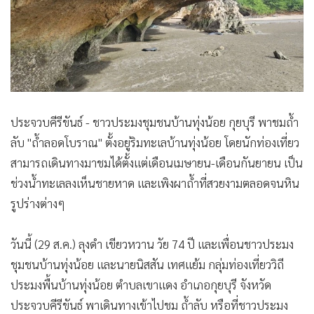
•
Good health & Well-being
•
Green Innovation & SD
•
Management & HR
•
MGR Live
•
Infographic
•
การเมือง
ประจวบคีรีขันธ์ - ชาวประมงชุมชนบ้านทุ่งน้อย กุยบุรี พาชมถ้ำ
•
ท่องเที่ยว
ลับ "ถ้ำลอดโบราณ" ตั้งอยู่ริมทะเลบ้านทุ่งน้อย โดยนักท่องเที่ยว
•
กีฬา
สามารถเดินทางมาชมได้ตั้งแต่เดือนเมษายน-เดือนกันยายน เป็น
•
ต่างประเทศ
ช่วงน้ำทะเลลงเห็นชายหาด และเพิงผาถ้ำที่สวยงามตลอดจนหิน
•
Special Scoop
รูปร่างต่างๆ
•
เศรษฐกิจ-ธุรกิจ
•
จีน
วันนี้ (29 ส.ค.) ลุงดำ เขียวหวาน วัย 74 ปี และเพื่อนชาวประมง
•
ชุมชน-คุณภาพชีวิต
ชุมชนบ้านทุ่งน้อย และนายนิสสัน เทศแย้ม กลุ่มท่องเที่ยววิถี
•
อาชญากรรม
ประมงพื้นบ้านทุ่งน้อย ตำบลเขาแดง อำเภอกุยบุรี จังหวัด
•
Motoring
ประจวบคีรีขันธ์ พาเดินทางเข้าไปชม ถ้ำลับ หรือที่ชาวประมง