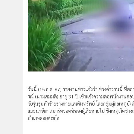
•
อินโดจีน
•
กองทุนรวม
•
Celeb Online
•
Factcheck
•
ญี่ปุ่น
•
News1
•
Gotomanager