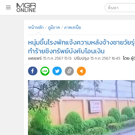
เลือกเครื่องมือท
•
หน้าหลัก
หน้าหลัก
ภูมิภาค
ภาคเหนือ
ค้นหา
•
ทันเหตุการณ์
Google
•
ภาคใต้
หนุ่มขึ้นโรงพักแจ้งความหลังจ้างชายวัย
•
ภูมิภาค
MGR Onl
ทำร้ายชิงทรัพย์บังคับโอนเงิน
•
Online Section
เผยแพร่:
15 ก.ค. 2567 15:13
ปรับปรุง:
15 ก.ค. 2567 16:45
โดย: ผู
ค้นหาขั
•
บันเทิง
•
ผู้จัดการรายวัน
•
คอลัมนิสต์
•
ละคร
•
CbizReview
•
Cyber BIZ
•
ผู้จัดกวน
•
Good health & Well-being
•
Green Innovation & SD