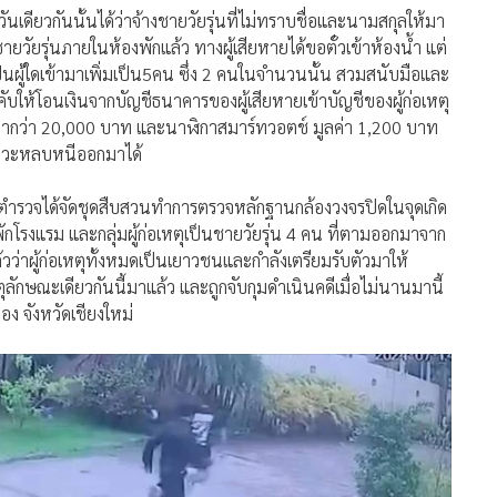
่สถานีตำรวจภูธรดอยสะเก็ด อำเภอดอยสะเก็ด จังหวัดเชียงใหม่ นายก
วนเพื่อให้ติดตามตัวผู้ก่อเหตุและดำเนินคดี หลังจากถูกกลุ่มชาย
บังคับให้โอนเงินเข้าบัญชีพร้อมนำโทรศัพท์มูลค่ากว่า 20,000 บาท
็นวันเดียวกันนั้น ที่โรงแรมแห่งหนึ่ง ในพื้นที่ตำบลสันปูเลย
็นวันเดียวกันนั้นได้ว่าจ้างชายวัยรุ่นที่ไม่ทราบชื่อและนามสกุลให้มา
ายวัยรุ่นภายในห้องพักแล้ว ทางผู้เสียหายได้ขอตั๋วเข้าห้องน้ำ แต่
ป็นผู้ใดเข้ามาเพิ่มเป็น5คน ซึ่ง 2 คนในจำนวนนั้น สวมสนับมือและ
งคับให้โอนเงินจากบัญชีธนาคารของผู้เสียหายเข้าบัญชีของผู้ก่อเหตุ
มูลค่ากว่า 20,000 บาท และนาฬิกาสมาร์ทวอตช์ มูลค่า 1,200 บาท
จังหวะหลบหนีออกมาได้