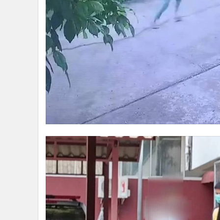
รายงานจากข่าวแจ้งว่า ภายหลังรับแจ้งแล้วทางเจ้าหน้าท
เหตุ ซึ่งภาพจังหวะที่ผู้เสียหายวิ่งหนีตายออกมาจากห้อง
ห้องเกิดเหตุแล้วหลบหนีไป ซึ่งล่าสุดตำรวจสืบจนทราบแล้ว
ปากคำ โดยพบได้ว่าผู้ร่วมก่อเหตุ 2 คน มีประวัติเคยก่อเหต
ในพื้นที่รับผิดชอบของสถานีตำรวจภูธรช้างเผือก อำเภอเมื