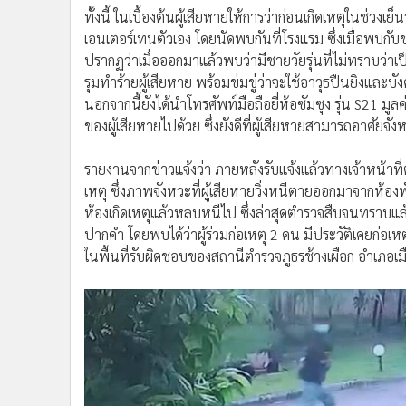
วันนี้ (15 ก.ค. 67) รายงานข่าวแจ้งว่า ช่วงค่ำวานนี้ ที
รณ์ (นามสมมติ) อายุ 31 ปี เข้าแจ้งความต่อพนักงานสอบส
วัยรุ่นรุมทำร้ายร่างกายและชิงทรัพย์ โดยกลุ่มผู้ก่อเหตุ
และนาฬิกาสมาร์ทวอตช์ของผู้เสียหายไป ซึ่งเหตุเกิดช่วงเย
อำเภอดอยสะเก็ด
ทั้งนี้ ในเบื้องต้นผู้เสียหายให้การว่าก่อนเกิดเหตุในช่วงเย
เอนเตอร์เทนตัวเอง โดยนัดพบกันที่โรงแรม ซึ่งเมื่อพบกับช
ปรากฏว่าเมื่อออกมาแล้วพบว่ามีชายวัยรุ่นที่ไม่ทราบว่าเ
รุมทำร้ายผู้เสียหาย พร้อมข่มขู่ว่าจะใช้อาวุธปืนยิงและบั
นอกจากนี้ยังได้นำโทรศัพท์มือถือยี่ห้อซัมซุง รุ่น S21 
ของผู้เสียหายไปด้วย ซึ่งยังดีที่ผู้เสียหายสามารถอาศัย