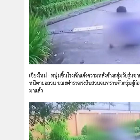
•
Management & HR
•
MGR Live
•
Infographic
•
การเมือง
•
ท่องเที่ยว
•
กีฬา
•
ต่างประเทศ
•
Special Scoop
•
เศรษฐกิจ-ธุรกิจ
เชียงใหม่ - หนุ่มขึ้นโรงพักแจ้งความหลังจ้างกลุ่มวัยรุ
•
จีน
หนีตายอลวน ขณะตำรวจเร่งสืบสวนจนทราบตัวกลุ่มผู้ก่อเห
•
ชุมชน-คุณภาพชีวิต
มาแล้ว
•
อาชญากรรม
•
Motoring
•
เกม
•
วิทยาศาสตร์
•
SMEs
•
หุ้น