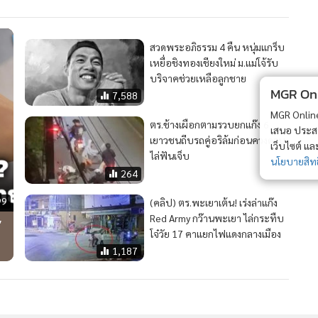
MGR Onli
MGR Online 
เสนอ ประสบก
เว็บไซต์ แ
นโยบายสิทธ
สวดพระอภิธรรม 4 คืน หนุ่มแกร็บ
เหยื่อชิงทองเชียงใหม่ ม.แม่โจ้รับ
บริจาคช่วยเหลือลูกชาย
7,588