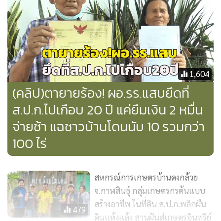
ล่าสุดอดีต ผอ.ร.ร. เมื่อรู้ว่าถูกร้องเรียน ก็ได้ตระเวนไปตามบ้าน
ชาวบ้านที่ถูกยึดที่ เพื่อบังคับให้ชาวบ้านเซ็นเอกสารเช่าทำกิน
เพราะเกรงกลัวหากมีการตรวจสอบจะมีความผิด พอชาวบ้านไม่
เซ็นให้ก็เอาญาติไปกดดันข่มขู่ ทำให้ชาวบ้านหลายคนหวาดกลัว
1,604
ด้าน นายประเสริฐ กาญจนเกียรติกุล ปฏิรูปที่ดินจังหวัดบุรีรัมย์
(คลิป)ตายายร้อง! ผอ.รร.แสบยึดที่
กล่าวว่า หลังได้รับเรื่องร้องเรียนจากชาวบ้านว่าถูกอดีต
ส.ป.ก.ไปเกือบ 20 ปี แค่ยืมเงิน 2 หมื่น
ผอ.ร.ร.ฮุบที่ทำกินซึ่งเป็นที่ ส.ป.ก. ก็จะได้มอบหมายให้นิติกร
จ่ายช้า แฉชาวบ้านโดนนับ 10 รวมกว่า
ประจำ ส.ป.ก.ลงพื้นที่ไปตรวจสอบข้อเท็จจริง หากมีการกระทำ
100 ไร่
ตามที่ชาวบ้านร้องเรียนจริงก็ต้องดำเนินการตามระเบียบ
กฎหมายต่อไป
สหกรณ์การเกษตรบ้านดงกล้วย
จ.กาฬสินธุ์ กลุ่มเกษตรกรต้นแบบ
สร้างอาชีพ ในที่ดิน ส.ป.ก.พลิกผืน
479
ดินแห้งแล้ง สานฝันสู่เกษตรอินทรีย์