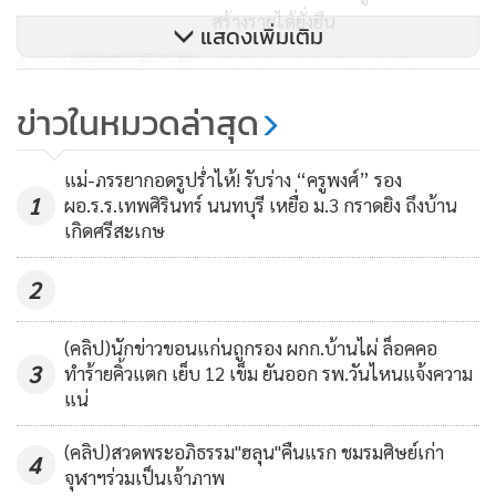
สร้างรายได้ยั่งยืน
แสดงเพิ่มเติม
เด้งฟ้าผ่า! ส.ป.ก.โคราชพร้อม
จนท.รวม 6 คน เซ่นหมุด
ข่าวในหมวดล่าสุด
ส.ป.ก.ปริศนารุกป่าอุทยานฯ เขา
4,874
ใหญ่
แม่-ภรรยากอดรูปร่ำไห้! รับร่าง “ครูพงศ์” รอง
1
49 ปี ส.ป.ก. พลิกโฉม เพิ่มมูลค่า มุ่ง
ผอ.ร.ร.เทพศิรินทร์ นนทบุรี เหยื่อ ม.3 กราดยิง ถึงบ้าน
เกิดศรีสะเกษ
สู่อนาคตที่ยั่งยืน “ธรรมนัส” เป็น
ประธานพิธีเปิด
117
2
(คลิป)นักข่าวขอนแก่นถูกรอง ผกก.บ้านไผ่ ล็อคคอ
3
ทำร้ายคิ้วแตก เย็บ 12 เข็ม ยันออก รพ.วันไหนแจ้งความ
แน่
(คลิป)สวดพระอภิธรรม"ฮลุน"คืนแรก ชมรมศิษย์เก่า
4
จุฬาฯร่วมเป็นเจ้าภาพ