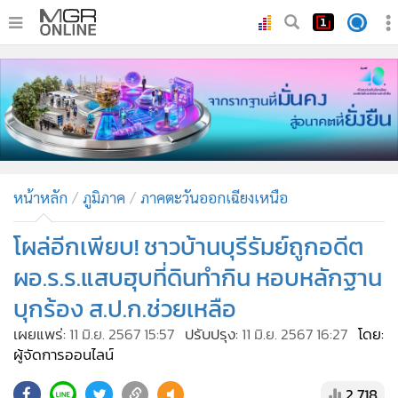
•
หน้าหลัก
•
ทันเหตุการณ์
•
ภาคใต้
•
ภูมิภาค
•
Online Section
หน้าหลัก
ภูมิภาค
ภาคตะวันออกเฉียงเหนือ
•
บันเทิง
•
ผู้จัดการรายวัน
โผล่อีกเพียบ! ชาวบ้านบุรีรัมย์ถูกอดีต
•
คอลัมนิสต์
ผอ.ร.ร.แสบฮุบที่ดินทำกิน หอบหลักฐาน
•
ละคร
บุกร้อง ส.ป.ก.ช่วยเหลือ
•
CbizReview
เผยแพร่:
11 มิ.ย. 2567 15:57
ปรับปรุง:
11 มิ.ย. 2567 16:27
โดย:
•
Cyber BIZ
ผู้จัดการออนไลน์
•
ผู้จัดกวน
2,718