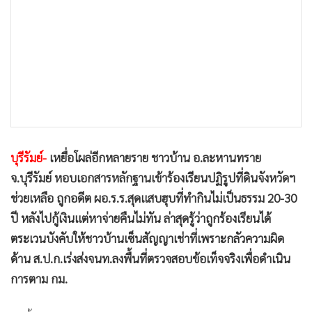
•
เกม
•
วิทยาศาสตร์
•
SMEs
•
หุ้น
•
อินโดจีน
•
กองทุนรวม
•
Celeb Online
บุรีรัมย์-
เหยื่อโผล่อีกหลายราย ชาวบ้าน อ.ละหานทราย
•
Factcheck
จ.บุรีรัมย์ หอบเอกสารหลักฐานเข้าร้องเรียนปฏิรูปที่ดินจังหวัดฯ
•
ญี่ปุ่น
ช่วยเหลือ ถูกอดีต ผอ.ร.ร.สุดแสบฮุบที่ทำกินไม่เป็นธรรม 20-30
•
News1
ปี หลังไปกู้เงินแต่หาจ่ายคืนไม่ทัน ล่าสุดรู้ว่าถูกร้องเรียนได้
•
Gotomanager
ตระเวนบังคับให้ชาวบ้านเซ็นสัญญาเช่าที่เพราะกลัวความผิด
ด้าน ส.ป.ก.เร่งส่งจนท.ลงพื้นที่ตรวจสอบข้อเท็จจริงเพื่อดำเนิน
การตาม กม.