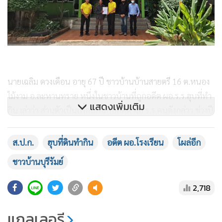
นายเฉลิม ดวงเดือน อายุ 67 ปี ชาวบ้านบ้านสายตรี 16 ต.หนอง
ไม้งาม อ.ละหานทราย หนึ่งในชาวบ้านที่ถูกอดีต ผอ.ร.ร.ฮุบที่ทำ
แสดงเพิ่มเติม
กิน เล่าว่า ส่วนตัวเป็นเพื่อนกันกับอดีต ผอ.ร.ร.คนดังกล่าว ช่วงปี
2549 เดือดร้อนจำเป็นต้องใช้เงิน จึงไปยืมเงินอดีต ผอ.ร.ร.ครั้ง
แรก 15,000 บาท โดยเอาใบ ส.ป.ก.4-01 ที่ได้รับอนุญาตให้ทำ
ส.ป.ก.
ฮุบที่ดินทำกิน
อดีต ผอ.โรงเรียน
โผล่อีก
ประโยชน์ไปวางค้ำไว้ จากนั้น 2 เดือนไปยืมเพิ่มอีก 20,000 บาท
ชาวบ้านบุรีรัมย์
เอาเงินไปใช้จ่ายในครอบครัว หลังจากนั้น 3-4 เดือน ไปยืมอีก
10,000 บาท รวมเป็น 45,000 บาท
2,718
ช่วงที่ยังหาเงินไปจ่ายคืนไม่ได้ก็ให้อดีต ผอ.ร.ร.ทำประโยชน์ในที่
แกลเลอรี