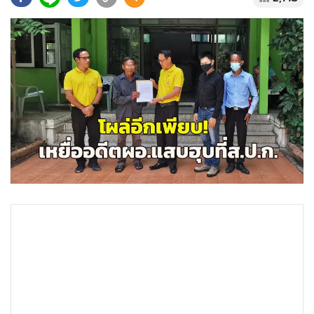
•
Good health & Well-being
•
Green Innovation & SD
•
Management & HR
•
MGR Live
•
Infographic
•
การเมือง
•
ท่องเที่ยว
•
กีฬา
•
ต่างประเทศ
•
Special Scoop
•
เศรษฐกิจ-ธุรกิจ
•
จีน
•
ชุมชน-คุณภาพชีวิต
•
อาชญากรรม
•
Motoring