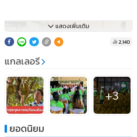
แสดงเพิ่มเติม
2,140
แกลเลอรี
+3
ทั้งนี้ บริษัท แพลททินัม ฟรุ๊ต จำกัด มีตลาดส่งออกผลไม้ซึ่งเป็น
4-Best exotic Fruits of Thailand ได้แก่ ทุเรียน ลำไย มังคุด
และมะพร้าว ไปในตลาดต่างประเทศทั้งเอเชียและยุโรป เฉลี่ย
ยอดนิยม
กว่า 18,000 ตันต่อปี สร้างมูลค่าการค้ารวมมากกว่า 5,000 ล้าน