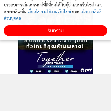
ประสบการณ์คอนเทนต์ที่ดีที่สุดให้กับผู้อ่านบนเว็บไซต์ และ
ขณะที่ในส่วนของการส่งออกทุเรียนนั้น ปัจจุบัน แพลททินัม ฟ
แอพพลิเคชั่น
เงื่อนไขการใช้งานเว็บไซต์
และ
นโยบายสิทธิ
รุ๊ต มีโรงงานรับซื้อทุเรียนอยู่ทั่วประเทศรวม 12 แห่ง ประกอบ
ส่วนบุคคล
ด้วย จันทบุรี 4 แห่ง ซึ่งจะรับซื้อทุเรียนในภาคตะวันออก ทั้ง
รับทราบ
ตราด จันทบุรี และ อ.แกลง จ.ระยอง จ.ราชบุรี 1 แห่ง ชุมพร 1
แห่ง ลำพูน 1 แห่ง สุราษฎร์ธานี 1 แห่ง เชียงใหม่ 2 แห่ง และ
จ.สระแก้ว อีก 1 แห่ง จนทำให้สามารถส่งออกทุเรียนได้ตลอดทั้ง
ปี และยังอยู่ระหว่างการสร้างโรงงานเพิ่มเติมที่ จ.ระยอง อีกด้วย
ติดตามข่าวสารผ่านทาง LINE