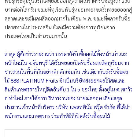
พันธุ์กระดุมรุ่นแรกได้ทยอยออกสู่ตลาดในราคารับซื้อสูงถึง 230
•
เกม
บาทต่อกิโลกรัม ขณะที่ทุเรียนพันธุ์หมอนทองจะเริ่มทยอยออกสู่
•
วิทยาศาสตร์
ตลาดและจะมีผลผลิตออกมากในเดือน พ.ค. ขณะที่ตลาดรับซื้อ
•
SMEs
ปลายทางในประเทศจีน ยังคงมีความต้องการทุเรียนจาก
•
หุ้น
ประเทศไทยเป็นจำนวนมากนั้น
•
อินโดจีน
•
กองทุนรวม
ล่าสุด ผู้สื่อข่าวรายงานว่า บรรดาล้งรับซื้อผลไม้ทั้งหน้าเก่าและ
•
Celeb Online
หน้าใหม่ใน จ.จันทบุรี​ ได้เริ่มทยอยเปิดรับซื้อผลผลิตทุเรียนจาก
ชาวสวนในพื้นที่กันอย่างคึกคักเช่นกัน เช่นเดียวกับล้งรับซื้อผล
•
Factcheck
ไม้ 888 PLATINUM Fruits ซึ่งเป็นบริษัทส่งออกผลไม้สดและ
•
ญี่ปุ่น
สินค้าเกษตรรายใหญ่ติดอันดับ 1 ใน 5 ของไทย ตั้งอยู่ใน ต.เขาวัว
•
News1
อ.ท่าใหม่ ภายใต้การบริหารงานของ นายณธกฤษ เอี่ยมสกุล
•
Gotomanager
ประธานเจ้าหน้าที่บริหาร บริษัท แพลททินัม ฟรุ๊ต จำกัด ที่ได้นำ
พนักงานและเกษตรกร ร่วมทำพิธีที่เปิดล้งรับซื้อผลไม้