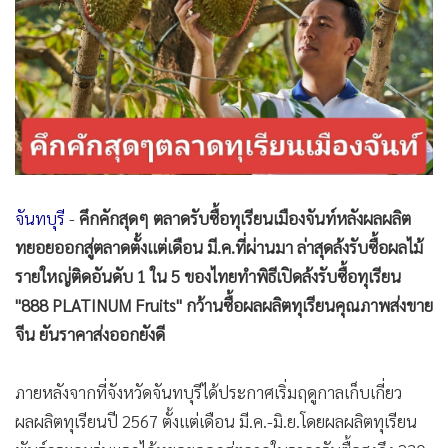
•
Good health & Well-being
•
Green Innovation & SD
•
Management & HR
•
MGR Live
•
Infographic
•
การเมือง
•
ท่องเที่ยว
•
กีฬา
จันทบุรี
​ -
คึกคักสุดๆ ตลาดรับซื้อทุเรียนเมืองจันท์หลังผลผลิต
ทยอยออกสู่ตลาดตั้งแต่เดือน มี.ค.ที่ผ่านมา ล่าสุดล้งรับซื้อผลไม้
•
ต่างประเทศ
รายใหญ่ติดอันดับ 1 ใน 5 ของไทยทำพิธีเปิดล้งรับซื้อทุเรียน
•
Special Scoop
"888 PLATINUM Fruits" กว้านซื้อผลผลิตทุเรียนคุณภาพส่งขาย
•
เศรษฐกิจ-ธุรกิจ
จีน ยันราคาส่งออกยังดี
•
จีน
•
ชุมชน-คุณภาพชีวิต
ภายหลังจากที่จังหวัดจันทบุรี​ได้ประกาศเริ่มฤดูกาลเก็บเกี่ยว
•
อาชญากรรม
ผลผลิตทุเรียนปี 2567 ตั้งแต่เดือน มี.ค.-มิ.ย.โดยผลผลิตทุเรียน
•
Motoring