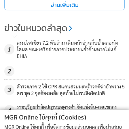
อ่านเพิ่มเติม
บาท (พ.ศ.2565) และยังสมารถเชื่อมโยงธุรกิจการส่งออกผลไม้
สดและสินค้าการเกษตรแบบครบวงจร
ข่าวในหมวดล่าสุด
รวมทั้งให้บริการขนส่งตู้คอนเทนเนอร์ระบบ Cold Chain ทั้ง
ครม.ไฟเขียว 7.2 พันล้าน เดินหน้าอ่างเก็บน้ำคลองวัง
ภายในประเทศและระหว่างประเทศ พร้อมบริการลานโหลด
1
โตนด ขณะเครือข่ายภาคประชาชนย้ำค้านหากไม่แก้
สินค้าภายใต้มาตรฐานระดับสากล
EHIA
2
นายณธกฤษ เอี่ยมสกุล ประธานเจ้าหน้าที่บริหาร เผยว่าการ
ดำเนินธุรกิจของบริษัทแพลททินัม ฟรุ๊ต จำกัดจะมุ่งเน้นการให้
ตำรวจภาค 2 ใช้ GPR สแกนสวนมะพร้าวคดีฆ่าอำพราง 5
ความสำคัญกับคุณภาพและมาตรฐาน ตั้งแต่การคัดเลือกผลไม้
3
ศพ ขุด 2 จุดต้องสงสัย สุดท้ายไม่พบสิ่งผิดปกติ
จากสวนที่ได้มาตรฐาน GAP และ Global GAP ผ่านการผลิตใน
โรงงานที่ได้มาตรฐานการผลิต เช่น HACCP, GMP, GHP, DOA
ราชบุรีลุยกำจัดปลาหมอคางดำ จัดแข่งจับ-ลงแขกลง
4
และ Halal พร้อมบริการขนส่งที่มีการตรวจสอบคุณภาพเพื่อ
คลอง ตั้งเป้าหลุดพื้นที่เสี่ยงปี 2570
MGR Online ใช้คุกกี้ (Cookies)
รักษาความสดของผลไม้ทุกลูก
MGR Online ใช้คุกกี้ เพื่อจัดการข้อมูลส่วนบุคคลเพื่อนำเสนอ
ข่าวอื่นในหมวด