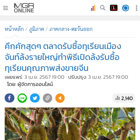
•
หน้าหลัก
หน้าหลัก
ภูมิภาค
ภาคกลาง-ตะวันออก
•
ทันเหตุการณ์
•
คึกคักสุดๆ ตลาดรับซื้อทุเรียนเมือง
ภาคใต้
•
ภูมิภาค
จันท์ล้งรายใหญ่ทำพิธีเปิดล้งรับซื้อ
•
Online Section
ทุเรียนคุณภาพส่ง​ขายจีน
•
บันเทิง
เผยแพร่:
3 เม.ย. 2567 19:00
ปรับปรุง:
3 เม.ย. 2567 19:00
•
ผู้จัดการรายวัน
โดย: ผู้จัดการออนไลน์
•
คอลัมนิสต์
2,140
•
ละคร
•
CbizReview
•
Cyber BIZ
•
ผู้จัดกวน