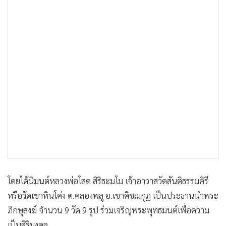
โดยได้นิมนต์หลวงพ่อโสด สิริธะมโม เจ้าอาวาสวัดสันติธรรมคิรี
หรือวัดเขาหินโค่ง ต.คลองพลู อ.เขาคิชฌกูฏ เป็นประธานนำพระ
ภิกษุสงฆ์ จำนวน 9 วัด 9 รูป ร่วมเจริญพระพุทธมนต์เพื่อความ
เป็นสิริมงคล