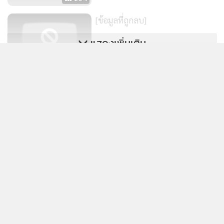
[ข้อมูลที่ถูกลบ]
แสดงเพิ่มเติม
[ข้อมูลที่ถูกลบ]
ข่าวในหมวดล่าสุด
อีกแล้ว !! พบคราบน้ำมันสีดำลอยเกลื่อนชายหาดเกาะ
1
ล้าน นักท่องเที่ยวโดนเปื้อนตัว เร่งหาต้นตอหวั่นกระทบ
ทะเล-ท่องเที่ยว
2
“สุชาติ” ลงพื้นที่จันทบุรี เร่งแก้ 4 ปัญหาหลัก ชู AI เตือน
3
ภัยช้างป่า ย้ำ “คนอยู่ได้ ช้างอยู่ได้ ป่าอยู่รอด”
“รมว.พม.” ควง ส.ส.กาญจน์ เขต 5-ผู้ว่าฯ เปิดงาน “ไคย