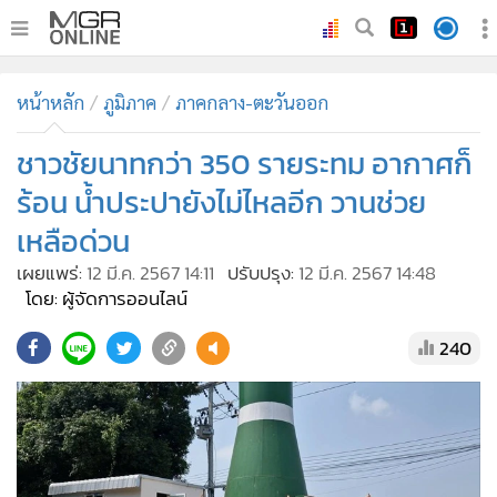
•
หน้าหลัก
หน้าหลัก
ภูมิภาค
ภาคกลาง-ตะวันออก
•
ทันเหตุการณ์
•
ชาวชัยนาทกว่า 350 รายระทม อากาศก็
ภาคใต้
•
ภูมิภาค
ร้อน น้ำประปายังไม่ไหลอีก วานช่วย
•
Online Section
เหลือด่วน
•
บันเทิง
เผยแพร่:
12 มี.ค. 2567 14:11
ปรับปรุง:
12 มี.ค. 2567 14:48
•
ผู้จัดการรายวัน
โดย: ผู้จัดการออนไลน์
•
คอลัมนิสต์
240
•
ละคร
•
CbizReview
•
Cyber BIZ
•
ผู้จัดกวน