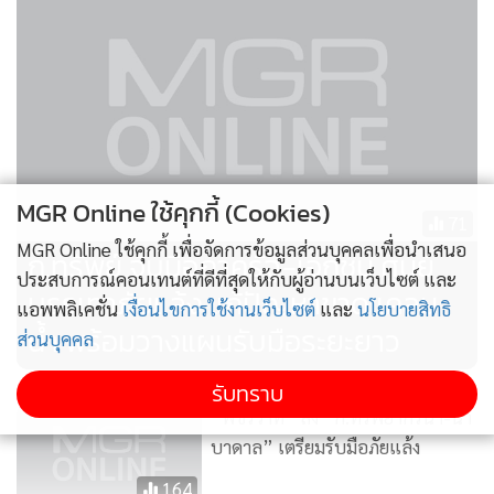
MGR Online ใช้คุกกี้ (Cookies)
71
MGR Online ใช้คุกกี้ เพื่อจัดการข้อมูลส่วนบุคคลเพื่อนำเสนอ
ก.ทรัพย์ จับมือภาครัฐ-เอกชน ศูนย์
ประสบการณ์คอนเทนต์ที่ดีที่สุดให้กับผู้อ่านบนเว็บไซต์ และ
บรรเทาภัยแล้ง แก้ปัญหาขาดแคลน
แอพพลิเคชั่น
เงื่อนไขการใช้งานเว็บไซต์
และ
นโยบายสิทธิ
น้ำ พร้อมวางแผนรับมือระยะยาว
ส่วนบุคคล
รับทราบ
“พัชรวาท” สั่ง “ก.ทรัพยากรน้ำ-น้ำ
บาดาล” เตรียมรับมือภัยแล้ง
164