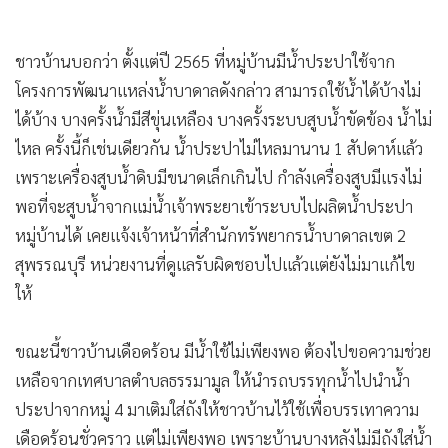
ชาวบ้านบอกว่า ตั้งแต่ปี 2565 ที่หมู่บ้านมีน้ำประปาใช้จาก
โครงการพัฒนาแหล่งน้ำบาดาลดังกล่าว สามารถใช้น้ำได้บ้างไม่
ได้บ้าง บางครั้งน้ำมีสีขุ่นเหลือง บางครั้งระบบสูบน้ำขัดข้อง น้ำไม่
ไหล ครั้งนี้ก็เช่นเดียวกัน น้ำประปาไม่ไหลมานาน 1 สัปดาห์แล้ว
เพราะเครื่องสูบน้ำดิบมีขนาดเล็กเกินไป กำลังเครื่องสูบมีแรงไม่
พอที่จะสูบน้ำจากแม่น้ำเจ้าพระยาเข้าระบบไปผลิตน้ำประปา
หมู่บ้านได้ เคยแจ้งเจ้าหน้าที่สำนักทรัพยากรน้ำบาดาลเขต 2
สุพรรณบุรี หน่วยงานที่ดูแลรับผิดชอบไปแล้วแต่ยังไม่มาแก้ไข
ให้
ขณะนี้ชาวบ้านเดือดร้อน มีน้ำใช้ไม่เพียงพอ ต้องไปขอความช่วย
เหลือจากเทศบาลตำบลธรรมามูล ให้นำรถบรรทุกน้ำไปนำน้ำ
ประปาจากหมู่ 4 มาเติมใส่ถังให้ชาวบ้านไว้ใช้เพื่อบรรเทาความ
เดือดร้อนชั่วคราว แต่ไม่เพียงพอ เพราะบ้านบางหลังไม่มีถังใส่น้ำ