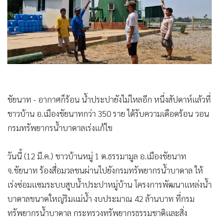
•
Good health & Well-being
•
Green Innovation & SD
•
Management & HR
•
MGR Live
•
Infographic
•
การเมือง
•
ท่องเที่ยว
ชัยนาท - อากาศก็ร้อน น้ำประปายังไม่ไหลอีก หนึ่งสัปดาห์แล้วที่
•
กีฬา
ชาวบ้าน อ.เมืองชัยนาทกว่า 350 ราย ได้รับความเดือดร้อน วอน
•
ต่างประเทศ
กรมทรัพยากรน้ำบาดาลเร่งแก้ไข
•
Special Scoop
•
เศรษฐกิจ-ธุรกิจ
วันนี้ (12 มี.ค.) ชาวบ้านหมู่ 1 ต.ธรรมามูล อ.เมืองชัยนาท
•
จีน
จ.ชัยนาท ร้องสื่อมวลชนผ่านไปยังกรมทรัพยากรน้ำบาดาล ให้
•
ชุมชน-คุณภาพชีวิต
เร่งซ่อมแซมระบบสูบน้ำประปาหมู่บ้าน โครงการพัฒนาแหล่งน้ำ
•
อาชญากรรม
บาดาลขนาดใหญ่ริมแม่น้ำ งบประมาณ 42 ล้านบาท ที่กรม
•
Motoring
ทรัพยากรน้ำบาดาล กระทรวงทรัพยากรธรรมชาติและสิ่ง