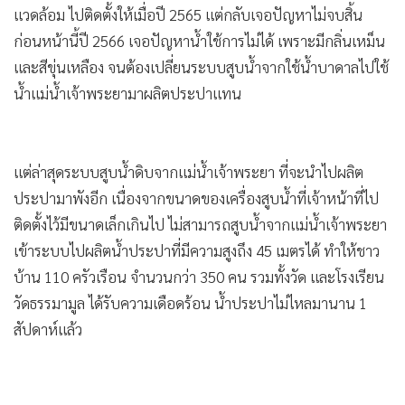
แวดล้อม ไปติดตั้งให้เมื่อปี 2565 แต่กลับเจอปัญหาไม่จบสิ้น
•
เกม
ก่อนหน้านี้ปี 2566 เจอปัญหาน้ำใช้การไม่ได้ เพราะมีกลิ่นเหม็น
•
วิทยาศาสตร์
และสีขุ่นเหลือง จนต้องเปลี่ยนระบบสูบน้ำจากใช้น้ำบาดาลไปใช้
•
SMEs
น้ำแม่น้ำเจ้าพระยามาผลิตประปาแทน
•
หุ้น
•
อินโดจีน
•
กองทุนรวม
แต่ล่าสุดระบบสูบน้ำดิบจากแม่น้ำเจ้าพระยา ที่จะนำไปผลิต
•
Celeb Online
ประปามาพังอีก เนื่องจากขนาดของเครื่องสูบน้ำที่เจ้าหน้าที่ไป
•
Factcheck
ติดตั้งไว้มีขนาดเล็กเกินไป ไม่สามารถสูบน้ำจากแม่น้ำเจ้าพระยา
•
ญี่ปุ่น
เข้าระบบไปผลิตน้ำประปาที่มีความสูงถึง 45 เมตรได้ ทำให้ชาว
•
News1
บ้าน 110 ครัวเรือน จำนวนกว่า 350 คน รวมทั้งวัด และโรงเรียน
•
Gotomanager
วัดธรรมามูล ได้รับความเดือดร้อน น้ำประปาไม่ไหลมานาน 1
สัปดาห์แล้ว