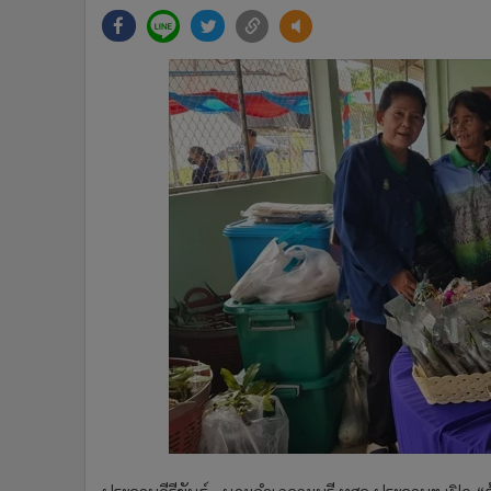
•
Management & HR
•
MGR Live
•
Infographic
•
การเมือง
•
ท่องเที่ยว
•
กีฬา
•
ต่างประเทศ
•
Special Scoop
•
เศรษฐกิจ-ธุรกิจ
•
จีน
•
ชุมชน-คุณภาพชีวิต
•
อาชญากรรม
•
Motoring
•
เกม
•
วิทยาศาสตร์
•
SMEs
•
หุ้น