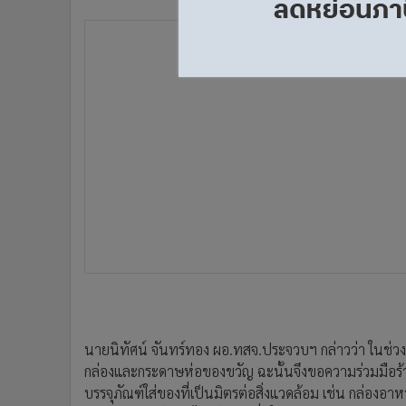
นายนิทัศน์ จันทร์ทอง ผอ.ทสจ.ประจวบฯ กล่าวว่า ในช่วงป
กล่องและกระดาษห่อของขวัญ ฉะนั้นจึงขอความร่วมมือร้า
บรรจุภัณฑ์ใส่ของที่เป็นมิตรต่อสิ่งแวดล้อม เช่น กล่องอา