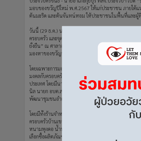
ประจวบคีรีขันธ์ - นายอำเภอกุยบุรี ทสจ.ประจวบฯ เปิด
•
อินโดจีน
มอบของขวัญปีใหม่ พ.ศ.2567 ให้แก่ประชาชน ภายใต้แนว
•
กองทุนรวม
ต้นมะริด และต้นจันทน์หอม ให้ประชาชนในพื้นที่และผู้ที่
•
Celeb Online
•
Factcheck
วันนี้ (29 ธ.ค.) นายไพศาล ช่อผกา นายอำเภอกุยบุรี เป
ครอบครัว และจุดบริการมอบของขวัญปีใหม่ พ.ศ.2567 ให
•
ญี่ปุ่น
ยั่งยืน” ณ ศาลาอเนกประสงค์ หมู 9 ต.สามกระทาย อ.เมือง
•
News1
มองหาของขวัญที่เป็นมิตรต่อสิ่งแวดล้อม
•
Gotomanager
โดยเฉพาะการมอบของขวัญเป็นต้นไม้ ได้แก่ ต้นมะริด แล
มงคลกับครอบครัวและที่อยู่อาศัย ถือเป็นการส่งเสริมการม
ประเทศ โดยมีนายนิทัศน์ จันทร์ทอง ผอ.ทสจ.ประจวบฯ และเ
นิล นายก อบต.สามกระทาย นายมนตรี บูรณนัช ผู้ใหญ่บ้านหม
พัฒนาชุมชนอำเภอกุยบุรี ตร.สภ.สามกระทาย ส.จ. กลุ่ม
โดยมีทั้งร้านจำหน่ายผลิตภัณฑ์จักสาน ร้านขายของที่ร
ครอบครัวบ้านเขาราง ป่าครอบครัวพรุแม่รำพึง ร้านอาห
หนามพุงดอ น้ำพริกกะปิ เค้กหนามพุงดอ ร้านกาแฟ เป็นต้
เลือกซื้อผลิตภัณฑ์ต่างๆ และมีห้องน้ำไว้บริการ