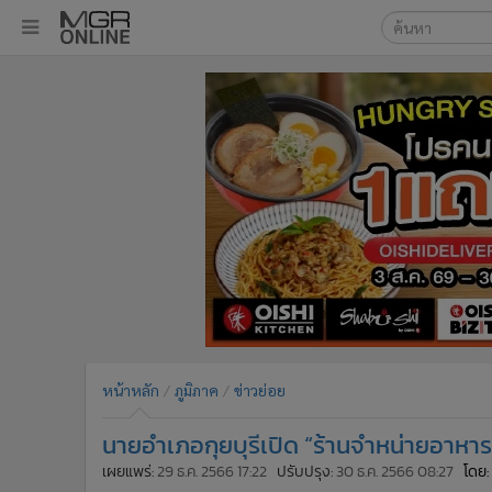
เลือกเครื่องมือท
•
หน้าหลัก
ค้นหา
•
ทันเหตุการณ์
Google
•
ภาคใต้
•
ภูมิภาค
MGR Onl
•
Online Section
ค้นหาขั
•
บันเทิง
•
ผู้จัดการรายวัน
•
คอลัมนิสต์
•
ละคร
•
CbizReview
•
Cyber BIZ
หน้าหลัก
ภูมิภาค
ข่าวย่อย
•
ผู้จัดกวน
นายอำเภอกุยบุรีเปิด “ร้านจำหน่ายอาหาร
•
Good health & Well-being
•
Green Innovation & SD
เผยแพร่:
29 ธ.ค. 2566 17:22
ปรับปรุง:
30 ธ.ค. 2566 08:27
โดย: