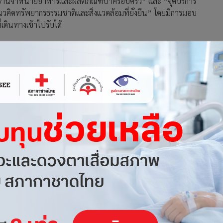
 “ร้านจำหน่ายอาหารและผลิตภัณฑ์ป่าครอบครัว” และ “จุดบริการ
คิดทรัพยากรธรรมชาติและสิ่งแวดล้อมที่ยั่งยืน” โดยมีการมอบ
เดินทางเข้าไปรับได้
็นประธานในพิธีเปิด “เปิดร้านจำหน่ายอาหารและผลิตภัณฑ์ป่า
้แก่ประชาชน ภายใต้แนวคิดทรัพยากรธรรมชาติและสิ่งแวดล้อมที่
 จ.ประจวบคีรีขันธ์ ถือเป็นทางเลือกอีกทางหนึ่งสำหรับคนที่กำลัง
ะต้นจันทร์หอม ไม้มงคลเพื่อให้ประชาชนนำกลับไปปลูกเป็นสิริ
ีส่วนร่วมระหว่างภาครัฐกับภาคประชาชน เพิ่มพื้นที่สีเขียวของ
จ้าหน้าที่ศูนย์วนวัฒนวิจัยที่ 7 ประจวบคีรีขันธ์ นายสมควร คีรี
ู่ที่ 9 บ้านเขาราง ผู้ใหญ่บ้านสำโหรง ผู้ช่วยผู้ใหญ่บ้าน
เกษตรกร กลุ่มแม่บ้าน ประชาชน
ะลึก ร้านจำหน่ายพืชผลทางการเกษตร ร้านจำหน่ายผลิตภัณฑ์ป่า
าร เมนูแกงส้มหนามพุงดอ แกงหนามพุงดอคอหมูย่าง ไข่เจียว
น ซึ่งผู้ที่เดินทางและนักท่องเที่ยวสามารถแวะพักรถ กินอาหาร