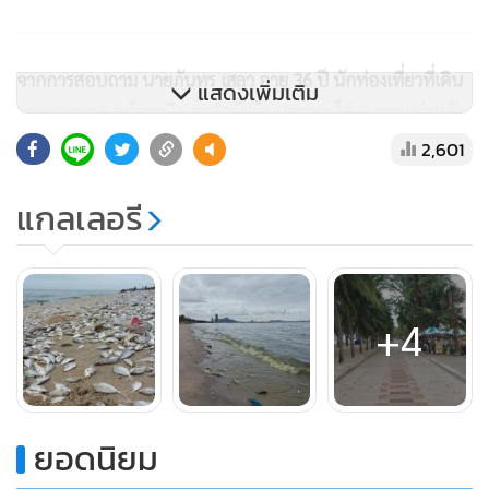
จากการสอบถาม นายภันทร เสลา อายุ 36 ปี นักท่องเที่ยวที่เดิน
แสดงเพิ่มเติม
ทางมาจาก จ.อุทัยธานี และกำลังเก็บปลาตายใส่ถุง ทราบว่าหลัง
จากที่ได้เห็นน้ำทะเลบางแสนเปลี่ยนเป็นสีเขียวก็ไม่กล้าลงเล่น
2,601
และเมื่อเห็นว่ามีปลาตายถูกคลื่นซัดเกลื่อรชายหาดจึงได้เก็บไป
แกลเลอรี
ตากแดดให้เป็นปลาแห้งเพื่อทำเป็นอาหารแมว ส่วนคนคงไม่กล้า
กินเพราะไม่ทราบว่ามีอันตราย​หรือไม่
ขณะที่ ร.ต.โสภณ คล่องอาสา อายุ 64 ปี ชาวบ้านในพื้นที่บอกว่า
+4
สาเหตุที่ทำให้มีปลาตายเกลื่อนหาดบางแสนน่าจะเกิดจาก
ปรากฏการณ์ทางธรรมชาติที่ทำให้น้ำทะเลเปลี่ยนเป็นสีเขียว อีก
ทั้งยังมีกลิ่นแรงมาก
ยอดนิยม