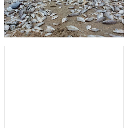
•
Good health & Well-being
•
Green Innovation & SD
•
Management & HR
•
MGR Live
•
Infographic
•
การเมือง
•
ท่องเที่ยว
•
กีฬา
•
ต่างประเทศ
•
Special Scoop
•
เศรษฐกิจ-ธุรกิจ
•
จีน
•
ชุมชน-คุณภาพชีวิต
•
อาชญากรรม
•
Motoring