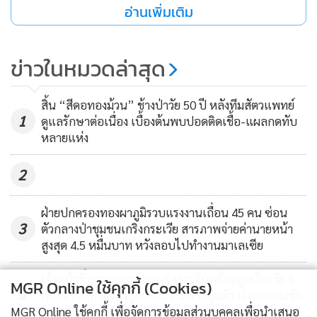
"เมื่อก่อนปรากฏการณ์​แบบนี้จะเกิดแบบนานๆ ครั้ง แต่ในครั้งนี้
อ่านเพิ่มเติม
เมื่อมีมรสุมพัดเข้ามาในประเทศไทยทำให้ฝนตกติดต่อกันหลาย
วันจนมีน้ำจืดไหลลงทะเลจำนวนมากจึงเป็นสาเหตุที่ทำให้ปลาน็
ข่าวในหมวดล่าสุด
อกน้ำตาย ส่วนข่าวที่ว่าน้ำม้นรั่วนั้นขณะนี้ยังไม่เห็นว่ามีคราบ
น้ำมันไหลเข้ามาในเขตทะเลบางแสนแต่อย่างใดโดยเชื่อว่าหน่วย
งานที่รับผิดชอบสามารถควบคุมเอาไว้ได้หมดแล้ว" ชาวบ้านใน
สิ้น “สีดอทองม้วน” ช้างป่าวัย 50 ปี หลังทีมสัตวแพทย์
1
ดูแลรักษาต่อเนื่อง เบื้องต้นพบปอดติดเชื้อ-แผลกดทับ
พื้นที่ กล่าว
หลายแห่ง
2
ฝ่ายปกครองทองผาภูมิรวบแรงงานเถื่อน 45 คน ซ่อน
3
ตัวกลางป่าชุมชนเกริงกระเวีย สารภาพจ่ายค่านายหน้า
สูงสุด 4.5 หมื่นบาท หวังลอบไปทำงานมาเลเซีย
เจ้าหน้าที่บูรณาการช่วยหญิงชาวจีนพร้อมลูกน้อยวัย 3
MGR Online ใช้คุกกี้ (Cookies)
4
เดือน หลังสามีร้องถูกเพื่อนร่วมชาติอุ้มตัว เร่งสอบปมขัด
แย้ง-กักขัง
MGR Online ใช้คุกกี้ เพื่อจัดการข้อมูลส่วนบุคคลเพื่อนำเสนอ