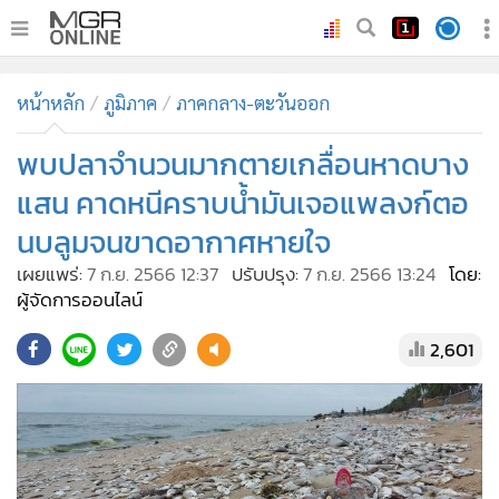
•
หน้าหลัก
หน้าหลัก
ภูมิภาค
ภาคกลาง-ตะวันออก
•
ทันเหตุการณ์
•
พบปลาจำนวนมากตายเกลื่อนหาดบาง
ภาคใต้
•
ภูมิภาค
แสน คาดหนีคราบน้ำมันเจอแพลงก์ตอ
•
Online Section
นบลูมจนขาดอากาศหายใจ
•
บันเทิง
เผยแพร่:
7 ก.ย. 2566 12:37
ปรับปรุง:
7 ก.ย. 2566 13:24
โดย:
•
ผู้จัดการรายวัน
ผู้จัดการออนไลน์
•
คอลัมนิสต์
2,601
•
ละคร
•
CbizReview
•
Cyber BIZ
•
ผู้จัดกวน