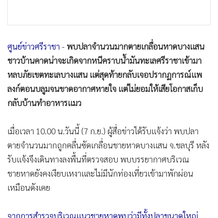
•
เกม
•
วิทยาศาสตร์
•
SMEs
ศูนย์ข่าว​ศรี​ราชา
​ -
พบปลาจำนวนมากตายเกลื่อนหาดบางแสน
•
หุ้น
ชาวบ้านคาดน่าจะเกิดจากหนีคราบน้ำมันทะเลศรีราชาเข้ามา
•
อินโดจีน
หลบภัยเขตทะเลบางแสน แต่สุดท้ายกลับเจอปรากฏการณ์​แพ
•
กองทุนรวม
ลงก์ตอนบลูมจนขาดอากาศหายใจ แต่ไม่ยอมให้เสียโอกาสเก็บ
•
Celeb Online
กลับบ้านทำอาหารแมว
•
Factcheck
•
ญี่ปุ่น
เมื่อเวลา 10.00 น.วันนี้ (7 ก.ย.)​ ผู้สื่อข่าวได้รับแจ้งว่า พบปลา
•
News1
ตายจำนวนมากถูกคลื่นซัดเกลื่อนชายหาดบางแสน จ.ชลบุรี หลัง
•
Gotomanager
รับแจ้งจึงเดินทางลงพื้นที่ตรวจสอบ พบบรรยากาศ​บริเวณ
ชายหาดยังคงเงียบเหงาและไม่มีนักท่องเที่ยวเข้ามาพักผ่อน
เหมือนดังเคย
จากการสำรวจบริเวณแนวชายหาดพบว่ามีทั้งปลาขนาดใหญ่