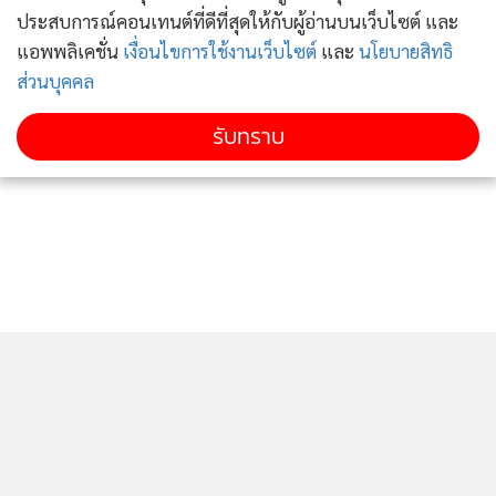
ประสบการณ์คอนเทนต์ที่ดีที่สุดให้กับผู้อ่านบนเว็บไซต์ และ
ข่าวอื่นในหมวด
ด้าน นายอศลย์ มีนาภา นักวิจัยระดับปฏิติการ ฝ่ายวิจัย
แอพพลิเคชั่น
เงื่อนไขการใช้งานเว็บไซต์
และ
นโยบายสิทธิ
ส่วนบุคคล
วิทยาศาสตร์ทางทะเล เผยว่าเหตุการณ์ปลาตายเกลื่อนหาดทะเล
บางแสน น่าจะเกิดจากปรากฏการณ์แพลงก์ตอนบลูม เพราะแพ
รับทราบ
ลงก์ตอนเป็นพืชทะเลชนิดหนึ่งที่ทำหน้าที่ผลิตออกซิเจนให้น้ำ
แต่เมื่อแพลงก์ตอนตายการผลิตออกซิเจนจึงไม่เกิดขึ้น และยัง
ทำให้น้ำทะเลเปลี่ยนเป็นสีเขียว
"เมื่อแพลงก์ตอนตายเยอะส่งผลให้น้ำยิ่งเขียวมากขึ้นเพราะน้ำ
ขาดออกซิเจน และเมื่อไม่มีออกซิเจนปลาก็ตายเพราะขาด
อากาศหายใจ ส่วนแพลงก์ตอนบลูมจะเกิดนานแค่ไหนไม่มีใคร
ตอบได้ เพราะตอนนี้มีมรสุมเข้าตลอด ส่วนเรื่องน้ำมันรั่วที่
ศรีราชาขณะนี้ยังไม่มีรายงานว่าไหลเข้ามาในเขตบางแสน" นัก
วิจัยระดับปฏิติการ ฝ่ายวิจัยวิทยาศาสตร์ทางทะเล กล่าว