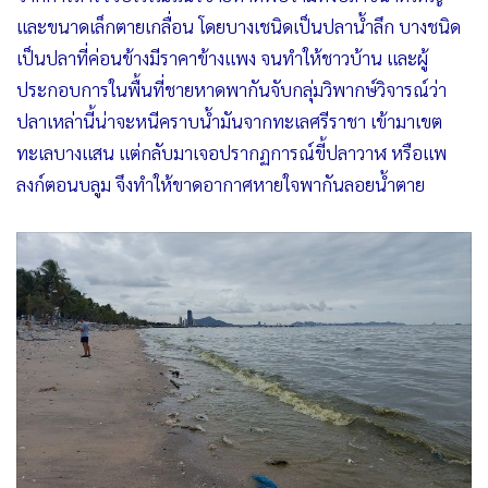
และขนาดเล็กตายเกลื่อน โดยบางเชนิดเป็นปลาน้ำลึก บางชนิด
เป็นปลาที่ค่อนข้างมีราคาข้างแพง จนทำให้ชาวบ้าน และผู้
ประกอบการในพื้นที่ชายหาดพากันจับกลุ่มวิพากษ์วิจารณ์​ว่า
ปลาเหล่านี้น่าจะหนีคราบน้ำมันจากทะเลศรีราชา เข้ามาเขต
ทะเลบางแสน แต่กลับมาเจอปรากฏการณ์ขี้ปลาวาฬ หรือแพ
ลงก์ตอนบลูม จึงทำให้ขาดอากาศหายใจพากันลอยน้ำตาย