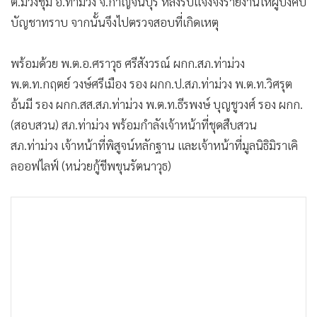
ต.ม่วงชุม อ.ท่าม่วง จ.กาญจนบุรี หลังรับแจ้งจึงรายงานให้ผู้บังคับ
•
เกม
บัญชาทราบ จากนั้นจึงไปตรวจสอบที่เกิดเหตุ
•
วิทยาศาสตร์
•
SMEs
พร้อมด้วย พ.ต.อ.ศราวุธ ศรีสังวรณ์ ผกก.สภ.ท่าม่วง
•
หุ้น
พ.ต.ท.กฤตย์ วงษ์ศรีเมือง รอง ผกก.ป.สภ.ท่าม่วง พ.ต.ท.วิศรุต
•
อินโดจีน
อ้นมี รอง ผกก.สส.สภ.ท่าม่วง พ.ต.ท.ธีรพงษ์ บุญชูวงศ์ รอง ผกก.
•
กองทุนรวม
(สอบสวน) สภ.ท่าม่วง พร้อมกำลังเจ้าหน้าที่ชุดสืบสวน
•
Celeb Online
สภ.ท่าม่วง เจ้าหน้าที่พิสูจน์หลักฐาน และเจ้าหน้าที่มูลนิธิมิราเคิ
ลออฟไลฟ์ (หน่วยกู้ชีพขุนรัตนาวุธ)
•
Factcheck
•
ญี่ปุ่น
•
News1
•
Gotomanager