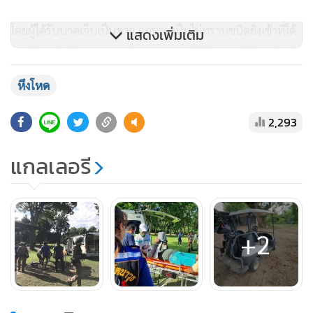
โดยผู้ได้รับบาดเจ็บเป็นชาย ถูกอาวุธปืนไม่ทราบชนิดยิงเข้าที่ใต้
แสดงเพิ่มเติม
คาง ชีพจรไม่ทำงาน แพทย์และพยาบาลได้ทำการ CPR อย่างต่อ
เนื่อง ทราบชื่อคือ นายเกรียงไกร ชัยวนารมย์ หรือโปรเกรียง อดีต
หึงโหด
ข้าราชการบำนาญกรมชลประทาน ปัจจุบัน เป็นผู้จัดการสนาม
กอล์ฟ อายุ 67 ปี อยู่บ้านเลขที่ 658/200 หมู่ 2 ต.ท่าม่วง
2,293
อ.ท่าม่วง จ.กาญจนบุรี ก่อนถูกยิงโปรเกรียง กำลังเล่นกอล์ฟอยู่ที่
หลุม 9
แกลเลอรี
ส่วนผู้ได้รับบาดเจ็บอีก 1 ราย เป็นหญิง ถูกอาวุธปืนยิงเข้าที่ใต้
ราวนมขวา 1 นัด และไหล่ขวา 2 นัด ขณะนำส่งโรงพยาบาล เจ้า
ตัวยังมีอาการสะลึมสะลือ ชีพจรยังทำงานอยู่ ทราบชื่อคือ
น.ส.สร้อยสุดา คำองค์ หรืออ้อม อายุ 35 ปี ชาว ต.เขาชะงุ้ม
+2
อ.โพธาราม จ.ราชบุรี เป็นแคดดี้ประจำสนามกอล์ฟชื่อดังแห่ง
หนึ่งในพื้นที่ จ.ราชบุรี