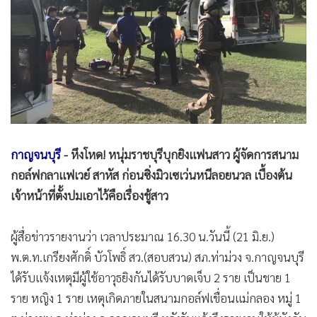
•
Good health & Well-being
•
Green Innovation & SD
•
Management & HR
•
MGR Live
•
Infographic
•
การเมือง
•
ท่องเที่ยว
•
กีฬา
กาญจนบุรี
- หึงโหด! หนุ่มราชบุรีบุกยิงแฟนสาว ผู้จัดการสนาม
กอล์ฟกลาแฟเวย์ สาหัส ก่อนซิ่งมิวเซเว่นหนีลอยนวล เบื้องต้น
•
ต่างประเทศ
เจ้าหน้าที่ตั้งปมเอาไว้คือเรื่องชู้สาว
•
Special Scoop
•
เศรษฐกิจ-ธุรกิจ
ผู้สื่อข่าวรายงานว่า เวลาประมาณ 16.30 น.วันนี้ (21 มิ.ย.)
•
จีน
พ.ต.ท.เกรียงศักดิ์ บัวโพธิ์ สว.(สอบสวน) สภ.ท่าม่วง จ.กาญจนบุรี
•
ชุมชน-คุณภาพชีวิต
ได้รับแจ้งเหตุมีผู้ใช้อาวุธยิงกันได้รับบาดเจ็บ 2 ราย เป็นชาย 1
•
อาชญากรรม
ราย หญิง 1 ราย เหตุเกิดภายในสนามกอล์ฟเขื่อนแม่กลอง หมู่ 1
•
Motoring