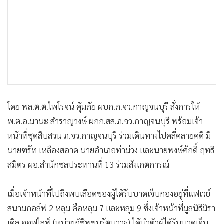
โดย พล.ต.ต.ไพโรจน์ คุ้มภัย ผบก.ภ.จว.กาญจนบุรี สั่งการให้
พ.ต.อ.มานะ สำราญวงษ์ ผกก.สส.ภ.จว.กาญจนบุรี พร้อมเจ้า
หน้าที่ชุดสืบสวน ภ.จว.กาญจนบุรี ร่วมเดินทางไปคลี่คลายคดี มี
นายฑรัท เหลืองสอาด นายอำเภอท่าม่วง และนายพงษ์ศักดิ์ ฤทธิ
สมิตร ผอ.สำนักชลประทานที่ 13 ร่วมสังเกตการณ์
เมื่อเจ้าหน้าที่ไปถึงพบเลือดของผู้ได้รับบาดเจ็บกองอยู่ที่แฟเวย์
สนามกอล์ฟ 2 หลุม คือหลุม 7 และหลุม 9 ซึ่งเจ้าหน้าที่มูลนิธิมิรา
เคิล ออฟไลฟ์ (หน่วยกู้ชีพขุนรัตนาวุธ) ได้นำตัวผู้ได้รับบาดเจ็บ