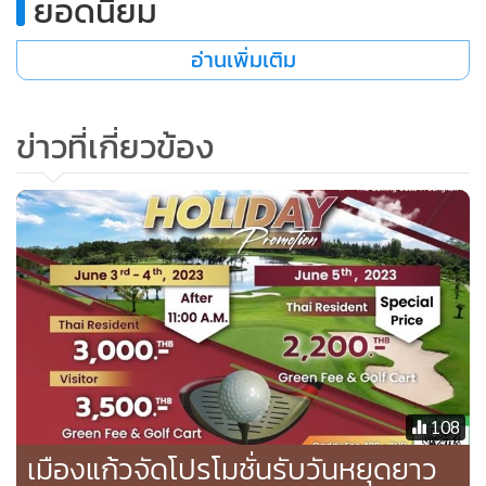
ยอดนิยม
จากการตรวจสอบที่เกิดเหตุที่แฟเวย์หลุม 7 พบปลอกกระสุน
อ่านเพิ่มเติม
ขนาด 9 มม.จำนวน 3 ปลอก ส่วนที่หลุม 9 พบปลอกขนาด 9 มม.
จำนวน 4 ปลอก เจ้าหน้าที่จึงเก็บเอาไว้เป็นหลักฐาน นอกจากนี้
เจ้าหน้าที่พิสูจน์หลักฐานยังได้ตรวจหาลายนิ้วมือของคนร้ายที่ก่อ
ข่าวที่เกี่ยวข้อง
เหตุที่บริเวณรถกอล์ฟอีกด้วย เนื่องจากก่อนเกิดเหตุคนร้ายเป็น
ชาย ได้ขับรถยนต์ยี่ห้อมิวเซเว่น สีบรอนซ์ หมายเลขทะเบียน ชม
6116 กรุงเทพมหานคร มาจอดที่ลานจอดรถ จากนั้นได้ขับรถ
กอล์ฟคันดังกล่าวไปก่อเหตุ หลังก่อเหตุคนร้ายได้ขับรถกอล์ฟ
กลับมาแล้วขับรถยนต์คันดังกล่าวหลบหนีไปอย่างรวดเร็ว
จากการสอบสวนของเจ้าหน้าที่เบื้องต้นทราบว่า ก่อนเกิดเหตุ
น.ส.อ้อม ผู้ได้รับบาดเจ็บ มาตีกอล์ฟพร้อมกับเพื่อนสาวที่เป็น
แคดดี้ด้วยกัน ที่ผ่านมา เคยมาตีกอล์ฟที่สนามกอล์ฟเขื่อนแม่
กลองอยู่เป็นประจำ โดยวันนี้ น.ส.อ้อม มีเพื่อนร่วมก๊วนตีกอล์ฟ
108
ด้วยกัน 4 คน จนกระทั่งเล่นมาถึงหลุมที่ 7 อยู่ๆ คนร้ายคือนาย
เมืองแก้วจัดโปรโมชั่นรับวันหยุดยาว
ณัฏฐวัชร ดอนมอญ อายุ 54 ปี ชาว ต.ขุนพิทักษ์ อ.ดำเนินสะดวก