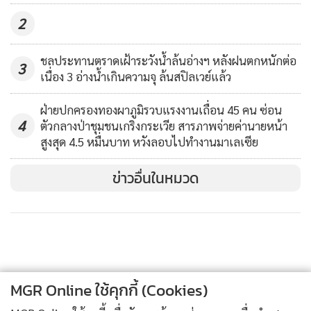
สนามกอล์ฟเป็นอย่างดี กล่าวว่า ผู้หญิงมาเล่นกอล์ฟตามปกติ
2
ส่วนนายเกรียงไกร นั้นเป็นนักกอล์ฟที่มีนิสัยดี เป็นคนนิ่งและ
เงียบ เวลาเล่นกอล์ฟไม่ค่อยพูดกับใคร นายเกรียงไกร เขาจะตี
ชลประทานตราดเฝ้าระวังน้ำล้นอ่างฯ หลังฝนตกหนักต่อ
กอล์ฟกับทุกคนที่ชวนถึงแม้จะไม่รู้จักกันมาก่อนก็ตาม เขาเป็นผู้
3
เนื่อง 3 อ่างน้ำเกินความจุ ล้นสปิลเวย์แล้ว
จัดการสนาม ส่วนชายที่มาก่อเหตุคาดว่าน่าจะเกิดจากความหึง
หวง
ฝ่ายปกครองทองผาภูมิรวบแรงงานเถื่อน 45 คน ซ่อน
4
ตัวกลางป่าชุมชนเกริงกระเวีย สารภาพจ่ายค่านายหน้า
สูงสุด 4.5 หมื่นบาท หวังลอบไปทำงานมาเลเซีย
ข่าวอื่นในหมวด
MGR Online ใช้คุกกี้ (Cookies)