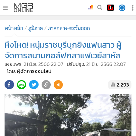
•
หน้าหลัก
หน้าหลัก
ภูมิภาค
ภาคกลาง-ตะวันออก
•
ทันเหตุการณ์
•
หึงโหด! หนุ่มราชบุรีบุกยิงแฟนสาว ผู้
ภาคใต้
•
ภูมิภาค
จัดการสนามกอล์ฟกลาแฟเวย์สาหัส
•
Online Section
เผยแพร่:
21 มิ.ย. 2566 22:07
ปรับปรุง:
21 มิ.ย. 2566 22:07
•
บันเทิง
โดย: ผู้จัดการออนไลน์
•
ผู้จัดการรายวัน
2,293
•
คอลัมนิสต์
•
ละคร
•
CbizReview
•
Cyber BIZ
•
ผู้จัดกวน