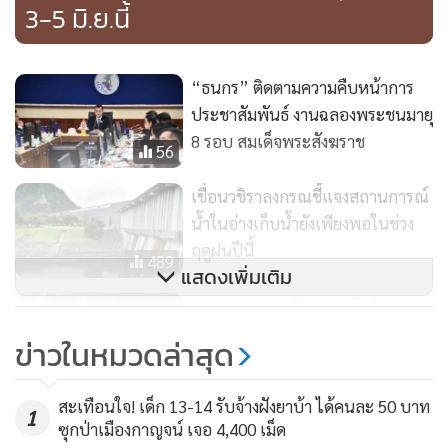
3-5 มิ.ย.นี้
จ.ราชบุรี ขับรถกอล์ฟเข้ามาหาแล้วลงมือก่อเหตุใช้อาวุธปืนยิง
น.ส.อ้อม จนล้มฟุบลงกับพื้น
“ธนกร” ติดตามความคืบหน้าการ
จากนั้นคนร้ายได้ขับรถกอล์ฟมุ่งหน้าที่หลุม 9 แล้วใช้อาวุธปืน
ประชาสัมพันธ์ งานฉลองพระชนมายุ
กระบอกเดียวกันยิงใส่นายเกรียงไกร ผู้จัดการสนามจนได้รับบาด
8 รอบ สมเด็จพระสังฆราช
56
เจ็บอาการสาหัส จากนั้นคนร้ายได้ขับรถกอล์ฟหลบหนีไปขึ้น
รถยนต์ที่ตนเองขับมาจอดเอาไว้ที่ลานจอดรถ แล้วหลบหนีไป
เขื่อนวชิราลงกรณชี้แจงสถานการณ์
น้ำในอ่างเก็บน้ำยังเพียงพอในช่วง
ทั้งนี้ พ.ต.อ.ศราวุฒิ ศรีสังวรณ์ ผกก.สภ.ท่าม่วง เปิดเผยว่า จาก
ฤดูฝนปีนี้
489
แสดงเพิ่มเติม
การตรวจสอบที่เกิดเหตุ พบว่า คนร้ายมาซุ่มดูและได้ใช้อาวุธปืน
ยิงถล่มกระบะเกือบ 10 นัด ริมถนน
ยิง น.ส.อ้อม ก่อน จากนั้นจึงไปยิงนายเกรียงศักดิ์ ผู้จัดการสนาม
อ.บางคนที สมุทรสงคราม คาด
กอล์ฟภายหลัง หลังก่อเหตุแล้วจึงได้ขับรถยนต์หลบหนี เบื้องต้น
ข่าวในหมวดล่าสุด
ปัญหาเงินกู้นอกระบบข่มขู่
เจ้าหน้าที่ตั้งปมเอาไว้คือเรื่องชู้สาว
564
สะเทือนใจ! เด็ก 13-14 รับจ้างฝังยาบ้า ได้คนละ 50 บาท
1
ด้านนายบัว 1 ในนักกอล์ฟที่รู้จักกับนายเกรียงไกร ผู้จัดการ
ซุกป่าเมืองกาญจน์ เจอ 4,400 เม็ด