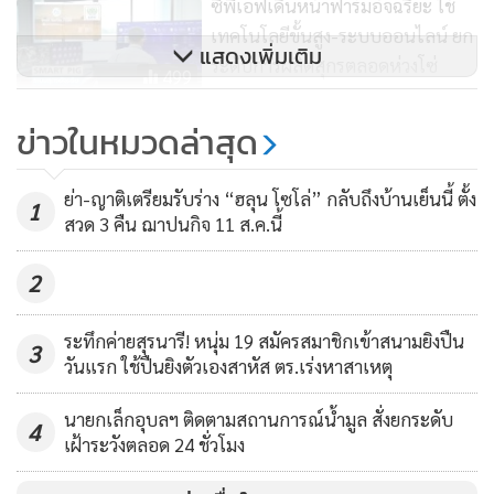
ซีพีเอฟเดินหน้าฟาร์มอัจฉริยะ ใช้
อย่างไรก็ตาม สำหรับการจัดตั้งฟาร์มเลี้ยงหมู โดยมีบริษัทเอกชน
เทคโนโลยีขั้นสูง-ระบบออนไลน์ ยก
เข้ามาส่งเสริมชาวบ้านดังกล่าว มีรายงานว่า มีการประชุมกลุ่ม
แสดงเพิ่มเติม
ระดับการผลิตสุกรตลอดห่วงโซ่
499
ย่อยในช่วงโควิด-19 เกษตรกรที่เข้าร่วมโครงการส่วนใหญ่นำ
ที่ดินจำนองกับ ธ.ก.ส.โครงการละ 6 ล้านบาทเศษ 1 รายจัดทำ 2
ข่าวในหมวดล่าสุด
ฟาร์ม จำนวนหมู 1,500 ตัว โดยเอกชนดำเนินการให้ในส่วนของ
โครงสร้างต่างๆ เช่น วัสดุอุปกรณ์ในการสร้างฟาร์มหมู ลูกหมู
ย่า-ญาติเตรียมรับร่าง “ฮลุน โซโล่” กลับถึงบ้านเย็นนี้ ตั้ง
1
อาหาร เลี้ยงอายุ 140 วันสามารถจับจำหน่ายให้บริษัทได้
สวด 3 คืน ฌาปนกิจ 11 ส.ค.นี้
2
ระทึกค่ายสุรนารี! หนุ่ม 19 สมัครสมาชิกเข้าสนามยิงปืน
3
วันแรก ใช้ปืนยิงตัวเองสาหัส ตร.เร่งหาสาเหตุ
นายกเล็กอุบลฯ ติดตามสถานการณ์น้ำมูล สั่งยกระดับ
4
เฝ้าระวังตลอด 24 ชั่วโมง