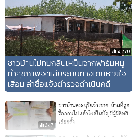
ปรับปรุงแก้ไขภายในกรอบเวลากำหนดตามกฎหมาย หากไม่
ดำเนินการแก้ไขหรือดำเนินการให้แล้วเสร็จตามกรอบเวลา
กำหนด ทางอำเภอก็มีอำนาจสั่งยุบกิจการ
4,770
ชาวบ้านไม่ทนกลิ่นเหม็นจากฟาร์มหมู
ทำสุขภาพจิตเสียระบบทางเดินหายใจ
เสื่อม ล่าชื่อแจ้งตำรวจดำเนินคดี
ชาวบ้านสระบุรีแจ้ง กกต. บ้านที่ถูก
รื้อถอนไปแล้วโผล่ในบัญชีผู้มีสิทธิ
เลือกตั้ง
347