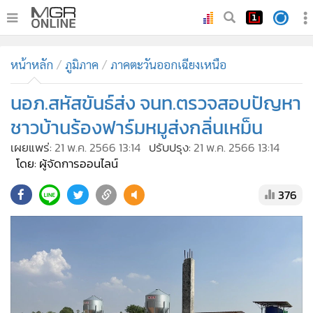
•
หน้าหลัก
หน้าหลัก
ภูมิภาค
ภาคตะวันออกเฉียงเหนือ
•
ทันเหตุการณ์
•
นอภ.สหัสขันธ์ส่ง จนท.ตรวจสอบปัญหา
ภาคใต้
•
ภูมิภาค
ชาวบ้านร้องฟาร์มหมูส่งกลิ่นเหม็น
•
Online Section
เผยแพร่:
21 พ.ค. 2566 13:14
ปรับปรุง:
21 พ.ค. 2566 13:14
•
บันเทิง
โดย: ผู้จัดการออนไลน์
•
ผู้จัดการรายวัน
376
•
คอลัมนิสต์
•
ละคร
•
CbizReview
•
Cyber BIZ
•
ผู้จัดกวน