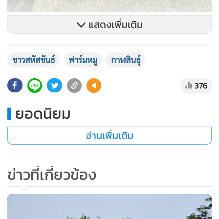
แสดงเพิ่มเติม
ทางด้านนางสาวแววตา นระทัด นายอำเภอสหัสขันธ์ กล่าวถึง
ประเด็นปัญหาเดียวกันนี้ว่า ได้รับเรื่องร้องเรียนจากชาวบ้านผู้ได้
ชาวสหัสขันธ์
ฟาร์มหมู
กาฬสินธุ์
รับผลกระทบทางกลิ่นจากฟาร์มหมู เมื่อวันที่ 15 พ.ค. 66 ที่ผ่าน
มา เบื้องต้นได้มอบหมายเจ้าหน้าที่ศูนย์ดำรงธรรมอำเภอและ
376
ส่วนที่เกี่ยวข้องลงพื้นที่สำรวจข้อเท็จจริงและจะมีการดำเนินการ
แก้ไขในส่วนที่เกี่ยวข้องต่อไป ในส่วนปัญหากลิ่นเหม็นที่เกิดขึ้น
ยอดนิยม
ในพื้นที่ของ ต.สหัสขันธ์ ก็จะได้ประสานทั้ง อบต.สหัสขันธ์
เจ้าของพื้นที่ รวมทั้งฝ่ายอุตสาหกรรม ฝ่ายปศุสัตว์ และ ธ.ก.ส. ซึ่ง
อ่านเพิ่มเติม
เป็นฝ่ายอนุมัติเงินกู้ลงทุนเลี้ยงหมู
ข่าวที่เกี่ยวข้อง
ขณะเดียวกัน ได้ประสานหน่วยงานที่เกี่ยวข้องดังกล่าวตรวจสอบ
ในส่วนที่รับผิดชอบ เช่น การอนุญาตสร้างอาคาร การจัดตั้ง
ฟาร์ม การบริหารจัดการในฟาร์ม จุดประสงค์การกู้เงิน ว่าถูกต้อง
หรือไม่ หากพบไม่เป็นไปตามระเบียบ และหลักการก็ให้มีการ