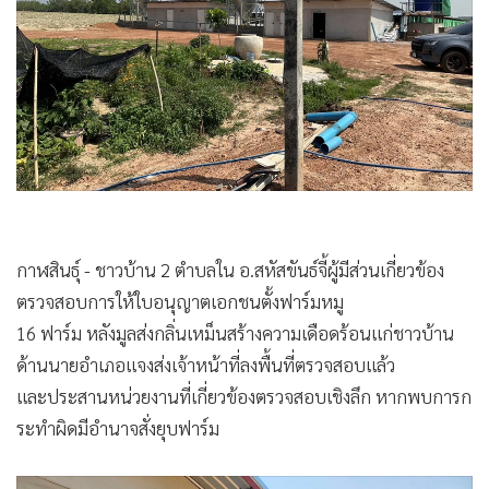
•
Good health & Well-being
•
Green Innovation & SD
•
Management & HR
•
MGR Live
•
Infographic
•
การเมือง
•
ท่องเที่ยว
•
กีฬา
กาฬสินธุ์ - ชาวบ้าน 2 ตำบลใน อ.สหัสขันธ์จี้ผู้มีส่วนเกี่ยวข้อง
•
ต่างประเทศ
ตรวจสอบการให้ใบอนุญาตเอกชนตั้งฟาร์มหมู
•
Special Scoop
16 ฟาร์ม หลังมูลส่งกลิ่นเหม็นสร้างความเดือดร้อนแก่ชาวบ้าน
•
เศรษฐกิจ-ธุรกิจ
ด้านนายอำเภอแจงส่งเจ้าหน้าที่ลงพื้นที่ตรวจสอบแล้ว
•
จีน
และประสานหน่วยงานที่เกี่ยวข้องตรวจสอบเชิงลึก หากพบการก
•
ชุมชน-คุณภาพชีวิต
ระทำผิดมีอำนาจสั่งยุบฟาร์ม
•
อาชญากรรม
•
Motoring