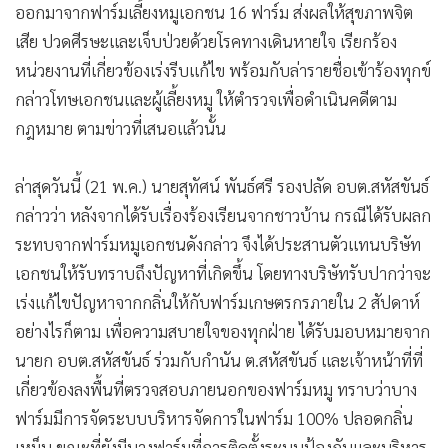
ออกมาจากฟาร์มเลี้ยงหมูเอกชน 16 ฟาร์ม ส่งผลให้สุขภาพจิต
เสีย ปวดศีรษะและเจ็บป่วยด้วยโรคทางเดินหายใจ เรียกร้อง
หน่วยงานที่เกี่ยวข้องเร่งรีบแก้ไข พร้อมกับล่ารายชื่อเข้าร้องทุกข์
กล่าวโทษเอกชนและผู้เลี้ยงหมู ให้ตำรวจเพื่อดำเนินคดีตาม
กฎหมาย ตามข่าวที่เสนอแล้วนั้น
ล่าสุดวันนี้ (21 พ.ค.) นายสุทัศน์ พันธ์ศรี รองปลัด อบต.สหัสขันธ์
กล่าวว่า หลังจากได้รับเรื่องร้องเรียนจากชาวบ้าน กรณีได้รับผลก
ระทบจากฟาร์มหมูเอกชนดังกล่าว จึงได้ประสานตัวแทนบริษัท
เอกชนให้รับทราบถึงปัญหาที่เกิดขึ้น โดยทางบริษัทรับปากว่าจะ
เร่งแก้ไขปัญหาจากกลิ่นให้กับฟาร์มเกษตรกรภายใน 2 สัปดาห์
อย่างไรก็ตาม เพื่อความสบายใจของทุกฝ่าย ได้รับมอบหมายจาก
นายก อบต.สหัสขันธ์ ร่วมกับกำนัน ต.สหัสขันธ์ และเจ้าหน้าที่ที่
เกี่ยวข้องลงพื้นที่ตรวจสอบภายนอกของฟาร์มหมู ทราบว่าบาง
ฟาร์มมีการจัดระบบบริหารจัดการในฟาร์ม 100% ปลอดกลิ่น
เหม็น ขณะที่ยังมีบางฟาร์มที่การติดตั้งระบบป้องกันและบริหาร