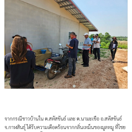
•
เกม
•
วิทยาศาสตร์
•
SMEs
•
หุ้น
•
อินโดจีน
•
กองทุนรวม
•
Celeb Online
•
Factcheck
•
ญี่ปุ่น
•
News1
•
Gotomanager
จากกรณีชาวบ้านใน ต.สหัสขันธ์ และ ต.นามะเขือ อ.สหัสขันธ์
จ.กาฬสินธุ์ ได้รับความเดือดร้อนจากกลิ่นเหม็นของมูลหมู ที่โชย