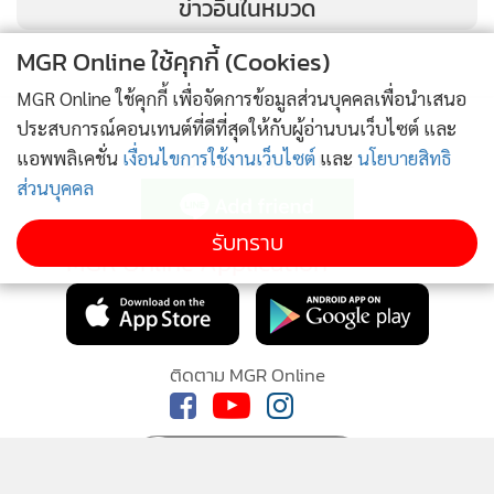
ข่าวอื่นในหมวด
MGR Online ใช้คุกกี้ (Cookies)
MGR Online ใช้คุกกี้ เพื่อจัดการข้อมูลส่วนบุคคลเพื่อนำเสนอ
ประสบการณ์คอนเทนต์ที่ดีที่สุดให้กับผู้อ่านบนเว็บไซต์ และ
ทั้งนี้ เกษตรกรที่ร่วมโครงการทำสัญญากับบริษัทเอกชน ในฐานะ
แอพพลิเคชั่น
เงื่อนไขการใช้งานเว็บไซต์
และ
นโยบายสิทธิ
ติดตามข่าวสารผ่านทาง LINE
ส่วนบุคคล
“ผู้รับจ้างเลี้ยง” โดยมีสัญญา 3 ปี สำหรับการเลี้ยงหมูบางราย
เป็นการเลี้ยงรุ่นที่ 1 ขณะที่บางรายเลี้ยงในรุ่นที่ 2 ซึ่งเป็นการ
รับทราบ
เลี้ยงในขณะที่ระบบการบริหารจัดการในฟาร์มยังไม่เสร็จ
MGR Online Application
สมบูรณ์ และเกิดกลิ่นเหม็นกระทบชาวบ้าน กระทั่งเกิดการร้อง
เรียนและเรียกร้องให้มีการตรวจสอบในครั้งนี้
ติดตาม MGR Online