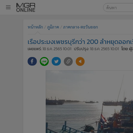
เลือกเครื่องมือท
•
หน้าหลัก
หน้าหลัก
ภูมิภาค
ภาคกลาง-ตะวันออก
ค้นหา
•
ทันเหตุการณ์
Google
•
ภาคใต้
เรือประมงเพชรบุรีกว่า 200 ลำหยุดออกเร
•
ภูมิภาค
MGR Onl
เผยแพร่:
18 ธ.ค. 2565 10:01
ปรับปรุง:
18 ธ.ค. 2565 10:01
โดย: ผ
•
Online Section
ค้นหาขั
•
บันเทิง
•
ผู้จัดการรายวัน
•
คอลัมนิสต์
•
ละคร
•
CbizReview
•
Cyber BIZ
•
ผู้จัดกวน
•
Good health & Well-being
•
Green Innovation & SD