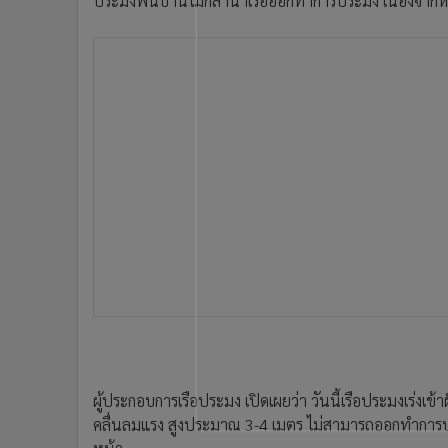
ประมงพื้นบ้านไม่กล้านำเรือออกทำการประมง เนื่องจากหวั
•
อินโดจีน
•
กองทุนรวม
•
Celeb Online
•
Factcheck
•
ญี่ปุ่น
•
News1
•
Gotomanager
ผู้ประกอบการเรือประมง เปิดเผยว่า วันนี้เรือประมงเร่งเข้
คลื่นลมแรง สูงประมาณ 3-4 เมตร ไม่สามารถออกทำการปร