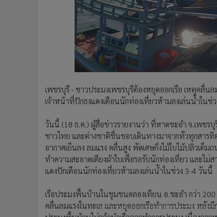
•
Management & HR
•
MGR Live
•
Infographic
•
การเมือง
•
ท่องเที่ยว
•
กีฬา
•
ต่างประเทศ
เพชรบุรี - ชาวประมงเพชรบุรีต้องหยุดออกเรือ เหตุคลื่น
•
Special Scoop
เจ้าหน้าที่ปักธงแดงเตือนนักท่องเที่ยวห้ามลงเล่นน้ำในช่วง
•
เศรษฐกิจ-ธุรกิจ
•
จีน
วันนี้ (18 ธ.ค.) ผู้สื่อข่าวรายงานว่า ที่หาดชะอำ จ.เพชร
•
ชุมชน-คุณภาพชีวิต
ชาวไทย และต่างชาติชื่นชอบเดินทางมาจากทั่วทุกสารทิ
•
อาชญากรรม
อากาศเย็นลง ลมแรง คลื่นสูง พัดเศษกิ่งไม้ใบไม้ปลิวเ
ทำความสะอาดเตียงผ้าใบเพื่อรอรับนักท่องเที่ยว และไม่
•
Motoring
แดงปักเตือนนักท่องเที่ยวห้ามลงเล่นน้ำในช่วง 3-4 วันนี้
•
เกม
•
วิทยาศาสตร์
เรือประมงพื้นบ้านในชุมชนคลองเทียน อ.ชะอำ กว่า 20
•
SMEs
คลื่นลมแรงในทะเล และหยุดออกเรือทำการประมง หลังมีกา
•
หุ้น