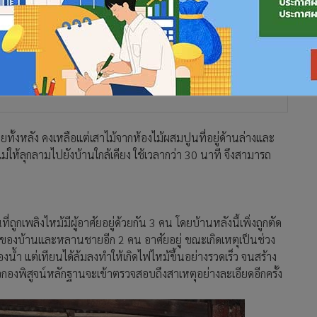
ยทั้งหลัง คงเหลือแต่เสาไม้จากห้องไม้ผสมปูนที่อยู่ด้านล่างและ
ม่ให้ลุกลามไปยังบ้านใกล้เคียง ใช้เวลากว่า 30 นาที จึงสามารถ
ูกเพลิงไหม้มีผู้อาศัยอยู่ด้วยกัน 3 คน โดยบ้านหลังนี้เพิ่งถูกตัด
จ้าของบ้านและหลานชายอีก 2 คน อาศัยอยู่ ขณะเกิดเหตุเป็นช่วง
ห้องน้ำ แต่เทียนได้ล้มลงทำให้เกิดไฟไหม้ขึ้นอย่างรวดเร็ว จนสร้าง
วจกองพิสูจน์หลักฐานจะเข้าตรวจสอบถึงสาเหตุอย่างละเอียดอีกครั้ง