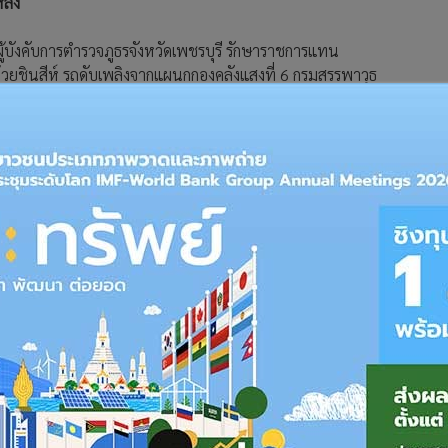
ลัง
งผู้บังคับการตำรวจภูธรจังหวัดเพชรบุรี รักษาราชการแทน
วยชินสีห์ รถดับเพลิงจากแผนกกองคลังแสงที่ 6 กรมสรรพาวุธ
้าหน้าที่มูลนิธิประชานุกูลราชบุรี และมูลนิธิปฐมบรมราชานุสรณ์
ยต้นจันทร์ หมู่ 5 ต.อ่างทอง อ.เมือง จ.ราชบุรี
ษณุ เปี่ยมพูล ผู้ใหญ่บ้านหมู่ 4 นายนุกูล แซ่โค้ว ผู้ใหญ่บ้าน
ยเหลือที่เกิดเหตุ ซึ่งเป็นบ้านของนายสมร ธัญผล อายุ 21 ปี เลขที่
คับแคบเป็นอุปสรรคในการนำรถดับเพลิง และจ้าหน้าที่เข้าไปช่วย
นไม้เก่าลักษณะ 2 ชั้น ปลูกสร้างมานานหลายสิบปีจึงเป็นเชื้อเพลิง
นจะพยายามหากระป๋องน้ำเข้าไปช่วยกันสาดน้ำดับไฟเข้าไปบริเวณจุด