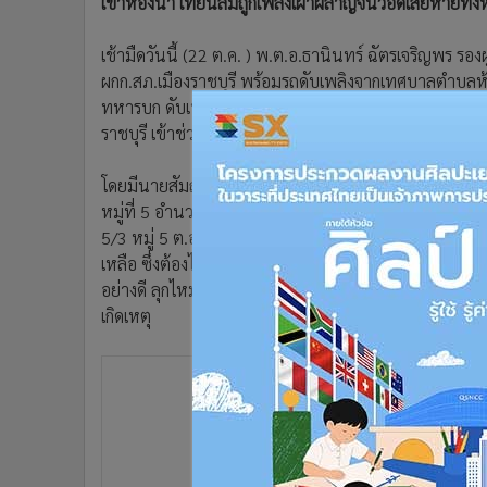
เข้าห้องน้ำ เทียนล้มถูกเพลิงเผาผลาญจนวอดเสียหายทั้งห
•
อินโดจีน
•
กองทุนรวม
เช้ามืดวันนี้ (22 ต.ค. ) พ.ต.อ.ธานินทร์ ฉัตรเจริญพร รอ
•
Celeb Online
ผกก.สภ.เมืองราชบุรี พร้อมรถดับเพลิงจากเทศบาลตำบลห้
•
Factcheck
ทหารบก ดับเพลิงจาก อบต.ดอนตะโก และ อบต.เจดีย์หัก เจ
ราชบุรี เข้าช่วยเหลือเหตุเพลิงไหม้บ้านไม้ 2 ชั้น ภายในซอ
•
ญี่ปุ่น
•
News1
โดยมีนายสัมฤทธิ์ สวนเพลง นายกเทศมนตรีห้วยชินสีห์ นายวิ
•
Gotomanager
หมู่ที่ 5 อำนวยความสะดวกแก่เจ้าหน้าที่ดับเพลิงเข้าไปช่ว
5/3 หมู่ 5 ต.อ่างทอง แต่ด้วยซอยในหมู่บ้านที่ค่อนข้าง
เหลือ ซึ่งต้องได้ใช้เวลานาน ทำให้เพลิงได้โหมลุกไหม้บ้า
อย่างดี ลุกไหม้อย่างรวดเร็ว แม้เพื่อนบ้านที่อยู่ติดกั
เกิดเหตุ