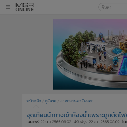
เลือกเครื่องมือท
•
หน้าหลัก
ค้นหา
•
ทันเหตุการณ์
Google
•
ภาคใต้
•
ภูมิภาค
MGR Onl
•
Online Section
ค้นหาขั
•
บันเทิง
•
ผู้จัดการรายวัน
•
คอลัมนิสต์
•
ละคร
•
CbizReview
•
Cyber BIZ
หน้าหลัก
ภูมิภาค
ภาคกลาง-ตะวันออก
•
ผู้จัดกวน
จุดเทียนนำทางเข้าห้องน้ำเพราะถูกตัดไฟฟ
•
Good health & Well-being
•
Green Innovation & SD
เผยแพร่:
22 ต.ค. 2565 08:02
ปรับปรุง:
22 ต.ค. 2565 08:02
โดย