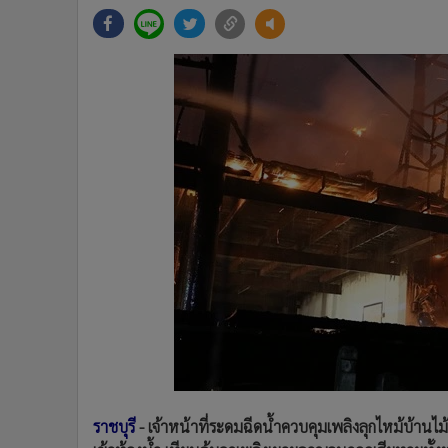
•
Management & HR
•
MGR Live
•
Infographic
•
การเมือง
•
ท่องเที่ยว
•
กีฬา
•
ต่างประเทศ
•
Special Scoop
•
เศรษฐกิจ-ธุรกิจ
•
จีน
•
ชุมชน-คุณภาพชีวิต
•
อาชญากรรม
•
Motoring
•
เกม
•
วิทยาศาสตร์
•
SMEs
ราชบุรี
- เจ้าหน้าที่ระดมฉีดน้ำควบคุมเพลิงลุกไหม้บ้านไม้เ
•
หุ้น