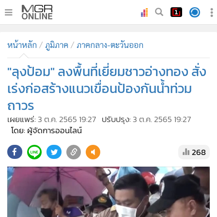
•
หน้าหลัก
หน้าหลัก
ภูมิภาค
ภาคกลาง-ตะวันออก
•
ทันเหตุการณ์
•
"ลุงป้อม" ลงพื้นที่เยี่ยมชาวอ่างทอง สั่ง
ภาคใต้
•
ภูมิภาค
เร่งก่อสร้างแนวเขื่อนป้องกันน้ำท่วม
•
Online Section
ถาวร
•
บันเทิง
เผยแพร่:
3 ต.ค. 2565 19:27
ปรับปรุง:
3 ต.ค. 2565 19:27
•
ผู้จัดการรายวัน
โดย: ผู้จัดการออนไลน์
•
คอลัมนิสต์
268
•
ละคร
•
CbizReview
•
Cyber BIZ
•
ผู้จัดกวน