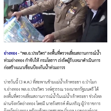
•
Good health & Well-being
•
Green Innovation & SD
•
Management & HR
•
MGR Live
•
Infographic
•
การเมือง
•
ท่องเที่ยว
อ่างทอง
- "พล.อ.ประวิตร" ลงพื้นที่ตรวจเยี่ยมสถานการณ์น้ำ
•
กีฬา
ท่วมอ่างทอง กำชับให้ กรมโยธาฯ เร่งรัดผู้รับเหมาดำเนินการ
•
ต่างประเทศ
ก่อสร้างแนวเขื่อนป้องกันน้ำท่วมถาวร
•
Special Scoop
•
เศรษฐกิจ-ธุรกิจ
บ่ายวันนี้ (3 ต.ค.) ที่สะพานข้ามแม่น้ำเจ้าพระยา อ.ป่าโมก
•
จีน
จ.อ่างทอง พล.อ.ประวิตร วงษ์สุวรรณ รองนายกรัฐมนตรี ได้
•
ชุมชน-คุณภาพชีวิต
ลงพื้นที่ตรวจเยี่ยมสถานการณ์น้ำในแม่น้ำเจ้าพระยา ช่วงไหล
•
อาชญากรรม
ผ่านจังหวัดอ่างทอง โดยมี นายรังสรรค์ ตันเจริญ ผู้ว่าราชการ
•
Motoring
จังหวัดอ่างทอง พร้อมด้วยนายสรุเชษ นิ่มกุล นายกองค์การ