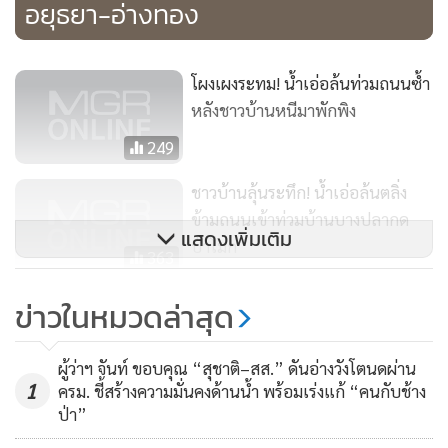
อยุธยา-อ่างทอง
โผงเผงระทม! น้ำเอ่อล้นท่วมถนนซ้ำ
หลังชาวบ้านหนีมาพักพิง
249
ชาวบ้านลุ้นระทึก! น้ำเอ่อล้นตลิ่ง
ข้ามถนนเข้าท่วมบ้านบางปลากด
แสดงเพิ่มเติม
ป่าโมก
363
“บิ๊กป้อม” เตรียมตรวจน้ำท่วม
ข่าวในหมวดล่าสุด
ชัยนาทจันทร์นี้
46
ผู้ว่าฯ จันท์ ขอบคุณ “สุชาติ–สส.” ดันอ่างวังโตนดผ่าน
1
ครม. ชี้สร้างความมั่นคงด้านน้ำ พร้อมเร่งแก้ “คนกับช้าง
ป่า”