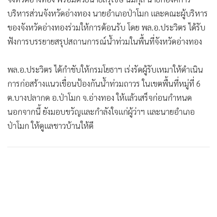
•
เกม
บริหารส่วนจังหวัดอ่างทอง นายอำเภอป่าโมก และคณะผู้บริหาร
•
วิทยาศาสตร์
ของจังหวัดอ่างทองร่วมให้การต้อนรับ โดย พล.อ.ประวิตร ได้รับ
•
SMEs
ฟังการบรรยายสรุปสถานการณ์น้ำท่วมในพื้นที่จังหวัดอ่างทอง
•
หุ้น
•
อินโดจีน
พล.อ.ประวิตร ได้กำชับให้กรมโยธาฯ เร่งรัดผู้รับเหมาให้ดำเนิน
•
กองทุนรวม
การก่อสร้างแนวเขื่อนป้องกันน้ำท่วมถาวร ในเขตพื้นที่หมู่ที่ 6
ต.บางปลากด อ.ป่าโมก จ.อ่างทอง ให้แล้วเสร็จก่อนกำหนด
•
Celeb Online
นอกจากนี้ ยังมอบขวัญและกำลังใจแก่ผู้ว่าฯ และนายอำเภอ
•
Factcheck
ป่าโมก ให้ดูแลชาวบ้านให้ดี
•
ญี่ปุ่น
•
News1
•
Gotomanager