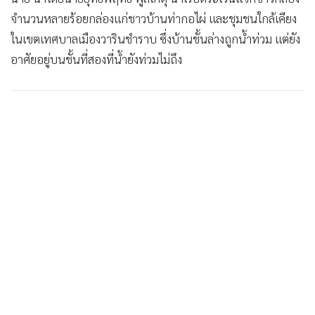
จำนวนหลายร้อยกล่องแก่ชาวบ้านท่ากอไผ่ และชุมชนใกล้เคียง
ในเขตเทศบาลเมืองวารินชำราบ ซึ่งบ้านชั้นล่างถูกน้ำท่วม แต่ยัง
อาศัยอยู่บนชั้นที่สองที่น้ำยังท่วมไม่ถึง