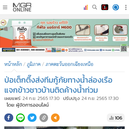
•
หน้าหลัก
•
ทันเหตุการณ์
•
ภาคใต้
•
ภูมิภาค
•
Online Section
หน้าหลัก
ภูมิภาค
ภาคตะวันออกเฉียงเหนือ
•
บันเทิง
•
ผู้จัดการรายวัน
ป่อเต็กตึ๊งส่งทีมกู้ภัยทางน้ำล่องเรือ
•
คอลัมนิสต์
แจกข้าวชาวบ้านติดค้างน้ำท่วม
•
ละคร
เผยแพร่:
24 ก.ย. 2565 17:30
ปรับปรุง:
24 ก.ย. 2565 17:30
•
CbizReview
โดย: ผู้จัดการออนไลน์
•
Cyber BIZ
106
•
ผู้จัดกวน