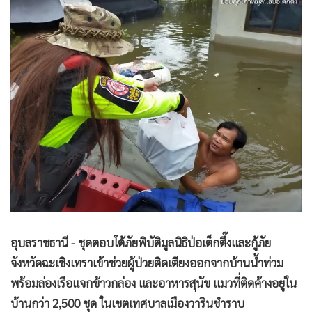
•
Good health & Well-being
•
Green Innovation & SD
•
Management & HR
•
MGR Live
•
Infographic
•
การเมือง
•
ท่องเที่ยว
•
กีฬา
•
ต่างประเทศ
•
Special Scoop
•
เศรษฐกิจ-ธุรกิจ
•
จีน
อุบลราชธานี - ชุดตอบโต้ภัยพิบัติมูลนิธิป่อเต็กตึ๊งและกู้ภัย
•
ชุมชน-คุณภาพชีวิต
จังหวัดฉะเชิงเทราเข้าช่วยผู้ป่วยติดเตียงออกจากบ้านน้ำท่วม
•
อาชญากรรม
พร้อมล่องเรือแจกข้าวกล่อง และอาหารสุนัข แมวที่ติดค้างอยู่ใน
•
Motoring
บ้านกว่า 2,500 ชุด ในเขตเทศบาลเมืองวารินชำราบ