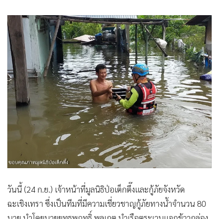
•
เกม
•
วิทยาศาสตร์
•
SMEs
•
หุ้น
•
อินโดจีน
•
กองทุนรวม
•
Celeb Online
•
Factcheck
•
ญี่ปุ่น
•
News1
•
Gotomanager
วันนี้ (24 ก.ย.) เจ้าหน้าที่มูลนิธิป่อเต็กตึ๊งและกู้ภัยจังหวัด
ฉะเชิงเทรา ซึ่งเป็นทีมที่มีความเชี่ยวชาญกู้ภัยทางน้ำจำนวน 80
นาย นำโดยนายยุทธพฤทธิ์ พูลเกตุ นำเรือตระเวนแจกข้าวกล่อง