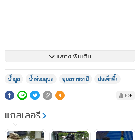
แสดงเพิ่มเติม
น้ำมูล
น้ำท่วมอุบล
อุบลราชธานี
ปอเต็กตึ้ง
106
แกลเลอรี