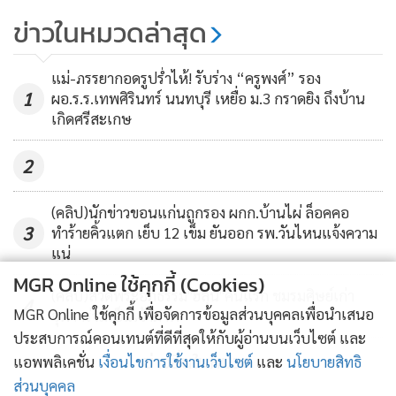
ข่าวในหมวดล่าสุด
แม่-ภรรยากอดรูปร่ำไห้! รับร่าง “ครูพงศ์” รอง
1
ผอ.ร.ร.เทพศิรินทร์ นนทบุรี เหยื่อ ม.3 กราดยิง ถึงบ้าน
เกิดศรีสะเกษ
2
(คลิป)นักข่าวขอนแก่นถูกรอง ผกก.บ้านไผ่ ล็อคคอ
3
ทำร้ายคิ้วแตก เย็บ 12 เข็ม ยันออก รพ.วันไหนแจ้งความ
แน่
ขณะเดียวกัน ทีมพยาบาลฉุกเฉินของมูลนิธิฯ ได้เข้าเคลื่อนย้ายผู้
MGR Online ใช้คุกกี้ (Cookies)
ป่วยติดเตียงเป็นหญิงชราวัย 80 ปีเศษ ซึ่งต้องสวมท่อหายใจมี
(คลิป)สวดพระอภิธรรม"ฮลุน"คืนแรก ชมรมศิษย์เก่า
4
MGR Online ใช้คุกกี้ เพื่อจัดการข้อมูลส่วนบุคคลเพื่อนำเสนอ
สภาพเปราะบางออกจากบ้านน้ำท่วม ท่ามกลางฝนที่ตกลงมา นำ
จุฬาฯร่วมเป็นเจ้าภาพ
ประสบการณ์คอนเทนต์ที่ดีที่สุดให้กับผู้อ่านบนเว็บไซต์ และ
ส่งไปรักษาต่อที่โรงพยาบาลสรรพสิทธิประสงค์ด้วย
ข่าวอื่นในหมวด
แอพพลิเคชั่น
เงื่อนไขการใช้งานเว็บไซต์
และ
นโยบายสิทธิ
ส่วนบุคคล