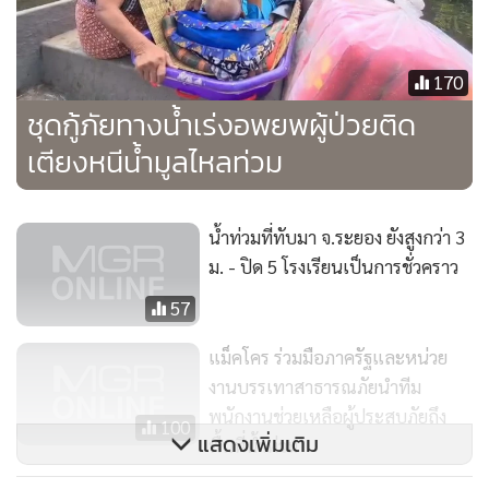
โดยวันนี้มูลนิธิป่อเต็กตึ๊งได้ตั้งโรงครัวเคลื่อนที่ปรุงอาหารแจกชาว
170
บ้านกว่า 2,500 ชุด ให้ชาวอำเภอเมืองและอำเภอวารินชำราบ ซึ่ง
ชุดกู้ภัยทางน้ำเร่งอพยพผู้ป่วยติด
มีชุมชนถูกน้ำท่วมและต้องอพยพรวม 32 ชุมชน 542 ครอบครัว
เตียงหนีน้ำมูลไหลท่วม
2,016 คน
น้ำท่วมที่ทับมา จ.ระยอง ยังสูงกว่า 3
ม. - ปิด 5 โรงเรียนเป็นการชั่วคราว
57
แม็คโคร ร่วมมือภาครัฐและหน่วย
งานบรรเทาสาธารณภัยนำทีม
พนักงานช่วยเหลือผู้ประสบภัยถึง
100
แสดงเพิ่มเติม
พื้นที่น้ำท่วม