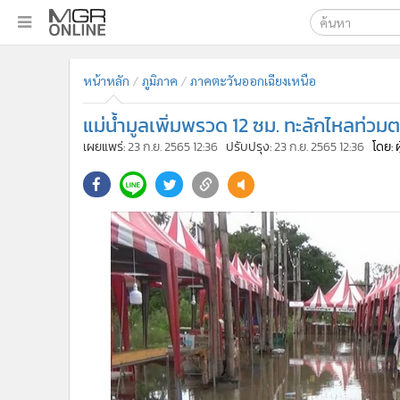
เลือกเครื่องมือท
•
หน้าหลัก
หน้าหลัก
ภูมิภาค
ภาคตะวันออกเฉียงเหนือ
ค้นหา
•
ทันเหตุการณ์
Google
•
ภาคใต้
แม่น้ำมูลเพิ่มพรวด 12 ซม. ทะลักไหลท่วม
•
ภูมิภาค
MGR Onl
เผยแพร่:
23 ก.ย. 2565 12:36
ปรับปรุง:
23 ก.ย. 2565 12:36
โดย: 
•
Online Section
ค้นหาขั
•
บันเทิง
•
ผู้จัดการรายวัน
•
คอลัมนิสต์
•
ละคร
•
CbizReview
•
Cyber BIZ
•
ผู้จัดกวน
•
Good health & Well-being
•
Green Innovation & SD