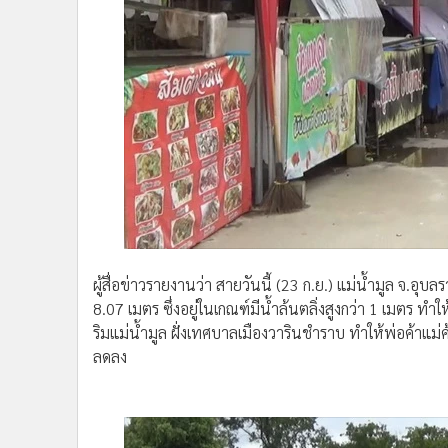
•
อินโดจีน
•
กองทุนรวม
•
Celeb Online
•
Factcheck
•
ญี่ปุ่น
•
News1
•
Gotomanager
ผู้สื่อข่าวรายงานว่า สายวันนี้ (23 ก.ย.) แม่น้ำมูล จ.อุบล
8.07 เมตร ซึ่งอยู่ในเกณฑ์มีน้ำล้นตลิ่งสูงกว่า 1 เมตร ทำ
ริมแม่น้ำมูล ฝั่งเทศบาลเมืองวารินชำราบ ทำให้พ่อค้าแม
ลดลง