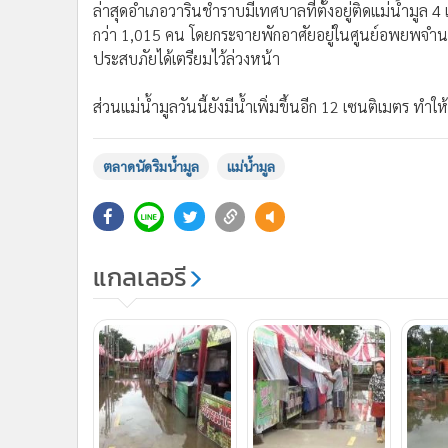
ล่าสุดอำเภอวารินชำราบมีเทศบาลที่ตั้งอยู่ติดแม่น้ำมู
กว่า 1,015 คน โดยกระจายพักอาศัยอยู่ในศูนย์อพยพจำนวน
ประสบภัยได้เตรียมไว้ล่วงหน้า
ส่วนแม่น้ำมูลวันนี้ยังมีน้ำเพิ่มขึ้นอีก 12 เซนติเมตร ทำใ
ตลาดนัดริมน้ำมูล
แม่น้ำมูล
แกลเลอรี