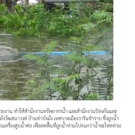
3 หน่วยงาน ทำให้สำนักงานทรัพยากรน้ำ และสำนักงานป้องกันและ
วัดเสนาวงศ์ บ้านท่าบ้งมั่ง เทศบาลเมืองวารินชำราบ ซึ่งถูกน้ำ
นเครื่องสูบน้ำต่อ เพื่อลดพื้นที่ถูกน้ำท่วมไปจนกว่าน้ำจะไหลท่วม