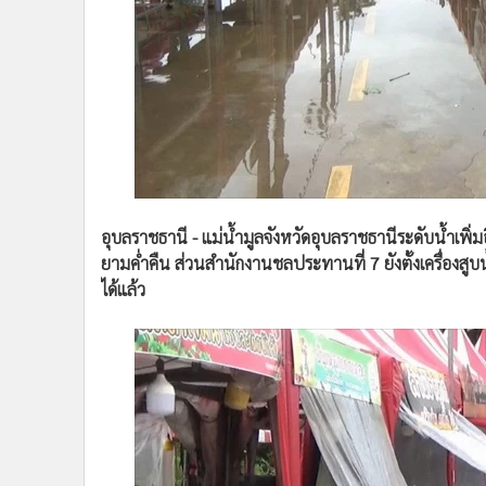
•
Management & HR
•
MGR Live
•
Infographic
•
การเมือง
•
ท่องเที่ยว
•
กีฬา
•
ต่างประเทศ
•
Special Scoop
อุบลราชธานี - แม่น้ำมูลจังหวัดอุบลราชธานีระดับน้ำเพิ่ม
•
เศรษฐกิจ-ธุรกิจ
ยามค่ำคืน ส่วนสำนักงานชลประทานที่ 7 ยังตั้งเครื่องสูบ
•
จีน
ได้แล้ว
•
ชุมชน-คุณภาพชีวิต
•
อาชญากรรม
•
Motoring
•
เกม
•
วิทยาศาสตร์
•
SMEs
•
หุ้น