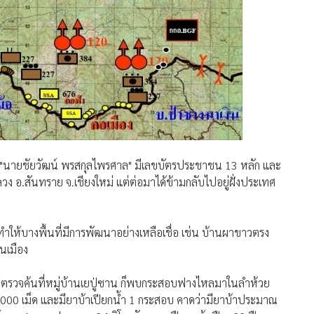
ชื่อ "นายชัยวัฒน์ พรสกุลไพรศาล" มีเลขบัตรประชาชน 13 หลัก และ
.สันทราย จ.เชียงใหม่ แต่ต่อมาได้ข้ามกลับไปอยู่ฝั่งประเทศ
ได้ทำให้บางพื้นที่มีการพัฒนาอย่างเหลือเชื่อ เช่น บ้านผาขาวตรง
นเมือง
งตรวจค้นที่หมู่บ้านเยปู่ซาน ก็พบกระสอบฟางไหลมาในลำห้วย
00 เม็ด และมียาบ้าเปียกน้ำ 1 กระสอบ คาดว่ามียาบ้าประมาณ
กกระสอบละประมาณ 24 กิโลกรัม อาวุธปืนอาก้า ปืน .22 ปืน
ุนอีกจำนวนหนึ่ง ทำให้คาดว่าแหล่งเงินทุนในการพัฒนาเมืองเกิด