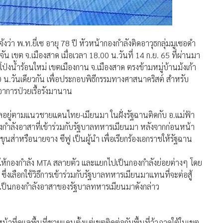
่า พ.ท.ยี่เซ อายุ 78 ปี หัวหน้ากองกำลังติดอาวุธกลุ่มมูเซอดำ
น เขต จ.เมืองสาด เมื่อเวลา 18.00 น.วันที่ 14 ก.ย. 65 ที่ผ่านมา
นโป่งน้ำร้อนใหม่ เขตเมืองกาน จ.เมืองสาด ตรงข้ามหมู่บ้านม้งเก้า
 น.วันเดียวกัน เพื่อประกอบพิธีกรรมทางศาสนาคริสต์ สำหรับ
าการป่วยเรื้อรังมานาน
ธิพลอยู่ตามแนวชายแดนไทย-เมียนมา ในฝั่งรัฐฉานติดกับ อ.แม่ฟ้า
กำลังอาสาที่เข้าร่วมกับรัฐบาลทหารเมียนมา หลังจากก่อนหน้า
ขุนส่าหรือนายจาง ซีฟู เป็นผู้นำ เพื่อเรียกร้องเอกราชให้รัฐฉาน
ให้กองกำลัง MTA สลายตัว และแยกไปเป็นกองกำลังย่อยต่างๆ โดย
ซึ่งเลือกใช้วิธีการเข้าร่วมกับรัฐบาลทหารเมียนมาแทนที่จะต่อสู้
้าเป็นกองกำลังอาสาของรัฐบาลทหารเมียนมาดังกล่าว
้าที่ดูแลพื้นที่ชายแดนตั้งแต่เขตติดต่อกับพื้นที่ว้าภาคใต้ในเขต
นชายแดนไทย-เมียนมา ไปจนถึง อ.แม่สาย นอกจากนี้ยังมีอิทธิพล