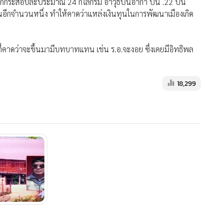
ๆ ที่คาดว่าจะขึ้นมามีบทบาทแทน เช่น ร.อ.จะงอย ซึ่งเคยมีอิทธิพล
18,299