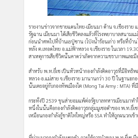
รายงานข่าวจากชายแดนไทย-เมียนมา ด้าน จ.เชียงราย แจ้งว
รัฐฉาน เมียนมา ได้เสียชีวิตลงแล้วที่โรงพยาบาลสนามแม่จั
ก่อนนำศพไปที่บ้านเยปู่ซาน (โป่งน้ำร้อนเก่า) หรือที่บ้า
หลัง ต.เทอดไทย อ.แม่ฟ้าหลวง จ.เชียงราย ในเวลา 19.30
สาเหตุการเสียชีวิตนั้นคาดว่าเกิดจากความชราภาพและมีอ
สำหรับ พ.ท.ยี่เซ เป็นหัวหน้ากองกำลังติดอาวุธที่มีอิท
หลวง-อ.แม่สาย จ.เชียงราย มานานกว่า 30 ปี ในฐานะกอง
นั้นเคยอยู่กับกองทัพเมืองไต (Mong Tai Army : MTA) ที่มี
กระทั่งปี 2539 ขุนส่ายอมแพ้ต่อรัฐบาลทหารเมียนมาทำ
หนึ่งในนั้นคือกองกำลังติดอาวุธกลุ่มมูเซอดำของ พ.ท.ยี่เซ 
เหมือนกองกำลังกู้ชาติไทใหญ่หรือ SSA ทำให้ถูกผนวกเข
ที่ผ่านมากองกำลังมูเซอดำ ภายใต้การนำของ พ.ท.ยี่เซ มีหน
ปกครองพิเศษที่ 2 (สหรัฐว้า) ตรงข้าม จ.เชียงใหม่ ขนา
ถึงบ้านปูนาโก่ จ.เมืองสาด