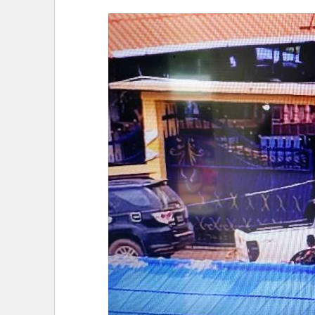
•
อินโดจีน
•
กองทุนรวม
•
Celeb Online
•
Factcheck
•
ญี่ปุ่น
•
News1
•
Gotomanager