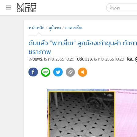
เลือกเครื่องมือท
•
หน้าหลัก
หน้าหลัก
ภูมิภาค
ภาคเหนือ
ค้นหา
•
ทันเหตุการณ์
Google
•
ภาคใต้
ดับแล้ว “พ.ท.ยี่เซ” ลูกน้องเก่าขุนส่า ตัว
•
ภูมิภาค
MGR Onl
ชราภาพ
•
Online Section
เผยแพร่:
15 ก.ย. 2565 10:29
ปรับปรุง:
15 ก.ย. 2565 10:29
โดย: 
ค้นหาขั
•
บันเทิง
•
ผู้จัดการรายวัน
•
คอลัมนิสต์
•
ละคร
•
CbizReview
•
Cyber BIZ
•
ผู้จัดกวน
•
Good health & Well-being
•
Green Innovation & SD