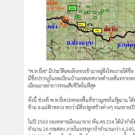
"พ.ท.ยี่เซ" มีประวัติเคยลักลอบเข้ามาอยู่ฝั่งไทยภายใต้
มีชื่อปรากฏในทะเบียนบ้านเขตเทศบาลตำบลสันทรายหลวง อ
เมียนมาอย่าถาวรจนเสียชีวิตในที่สุด
ทั้งนี้ ช่วงที่ พ.ท.ยี่เซปกครองพื้นที่ชาวมูเซอในรัฐฉาน 
ข้าม อ.แม่ฟ้าหลวง พบว่ามีสิ่งปลูกสร้างต่างๆ จนกลายเป็
ในปี 2563 กองทหารเมียนมาจาก พัน.คร.334 ได้นำกำลั
จำนวน 26 กระสอบ ภายในบรรจุยาบ้าจำนวนกว่า 6,240,0
240,000 เม็ด ยาบ้าชนิดผงอีกจำนวน 48 กระสอบ น้ำหนั
ลูกซองเบอร์ 12 รวมทั้งหมด 5 กระบอก พร้อมเครื่องกระส