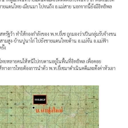
หรัฐว้า ทำให้กองกำลังของ พ.ท.ยี่เซ ถูกมองว่าเป็นกลุ่มรับจ้างขน
สามสูง-บ้านปูนาโก่ ไปยังชายแดนไทยด้าน อ.แม่จัน อ.แม่ฟ้า
ั้ง
ฝั่งไทยหลายคนให้หนีไปกบดานอยู่ในพื้นที่อิทธิพล เพื่อคอย
ำให้ทางการไทยต้องการนำตัว พ.ท.ยี่เซมาดำเนินคดีและตั้งค่าหัวเอา