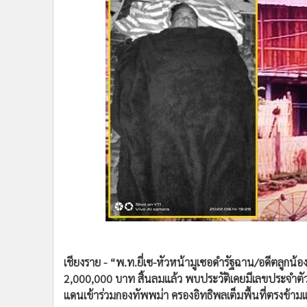
•
Management & HR
•
MGR Live
•
Infographic
•
การเมือง
•
ท่องเที่ยว
•
กีฬา
•
ต่างประเทศ
•
Special Scoop
•
เศรษฐกิจ-ธุรกิจ
•
จีน
•
ชุมชน-คุณภาพชีวิต
•
อาชญากรรม
•
Motoring
เชียงราย - “พ.ท.ยี่เซ-หัวหน้ามูเซอดำรัฐฉาน/อดีตลูกน้องขุ
•
เกม
2,000,000 บาท สิ้นลมแล้ว พบประวัติเคยมีเลขประจำตัว 
แดนเข้าร่วมกองทัพพม่า ครองอิทธิพลเต็มพื้นที่ตรงข้าม
•
วิทยาศาสตร์
•
SMEs
•
หุ้น