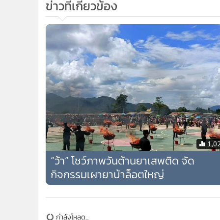
1,0
“ว้า” โชว์ภาพวันต้านยาเสพติด จัด
กิจกรรมเผายาบ้าล็อตใหญ่
กำลังโหลด...